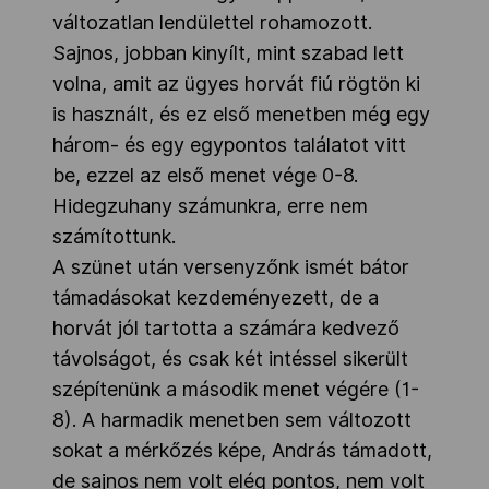
változatlan lendülettel rohamozott.
Sajnos, jobban kinyílt, mint szabad lett
volna, amit az ügyes horvát fiú rögtön ki
is használt, és ez első menetben még egy
három- és egy egypontos találatot vitt
be, ezzel az első menet vége 0-8.
Hidegzuhany számunkra, erre nem
számítottunk.
A szünet után versenyzőnk ismét bátor
támadásokat kezdeményezett, de a
horvát jól tartotta a számára kedvező
távolságot, és csak két intéssel sikerült
szépítenünk a második menet végére (1-
8). A harmadik menetben sem változott
sokat a mérkőzés képe, András támadott,
de sajnos nem volt elég pontos, nem volt