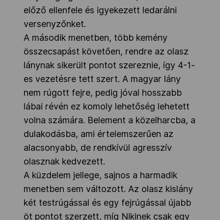
előző ellenfele és igyekezett ledarálni
versenyzőnket.
A második menetben, több kemény
összecsapást követően, rendre az olasz
lánynak sikerült pontot szereznie, így 4-1-
es vezetésre tett szert. A magyar lány
nem rúgott fejre, pedig jóval hosszabb
lábai révén ez komoly lehetőség lehetett
volna számára. Belement a közelharcba, a
dulakodásba, ami értelemszerűen az
alacsonyabb, de rendkívül agresszív
olasznak kedvezett.
A küzdelem jellege, sajnos a harmadik
menetben sem változott. Az olasz kislány
két testrúgással és egy fejrúgással újabb
öt pontot szerzett, míg Nikinek csak egy