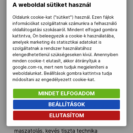
A weboldal sütiket használ
mert elindult előre mint egy tank. Sajnos
Niki nem élt magassági fölényével
Oldalunk cookie-kat ("sütiket") használ. Ezen fájlok
(legalább tíz cm különbség volt közöttük,
információkat szolgáltatnak számunkra a felhasználó
oldallátogatási szokásairól. Mindent elfogad gombra
és hátrálásával magára húzta az
kattintva, Ön beleegyezik a cookie-k használatába,
ellenfelet, aki ezt kihasználva egyenlített
amelyek marketing és statisztikai adatokat is
(két intés és egy fejtalálat). Szerencsére a
szolgáltatnak a rendszer használatához
elengedhetetlenül szükségeseken kívül. Amennyiben
befejezés előtti másodpercben Niki egy
minden cookie-t elutasít, akkor átirányítjuk a
szép fejtalálattal 7-4-re hozta a menetet.
google.com-ra, mert nem tudjuk megjeleníteni a
A második periódusban a szlovén előbb
weboldalunkat. Beállítások gombra kattintva tudja
módosítani az engedélyezett cookie-kat.
szépített egy egypontos testtalálattal (7-
5), majd egy fejtalálattal átvette a
MINDET ELFOGADOM
vezetést (7-8). Szinte azonnal jött a
BEÁLLÍTÁSOK
válasz a mi versenyzőnktől, és így alakult
ki a 10-8-as eredmény a menet végére.
ELUTASÍTOM
Nagyon sok volt a dulakodás, a
maszatolás, kevés tiszta technika