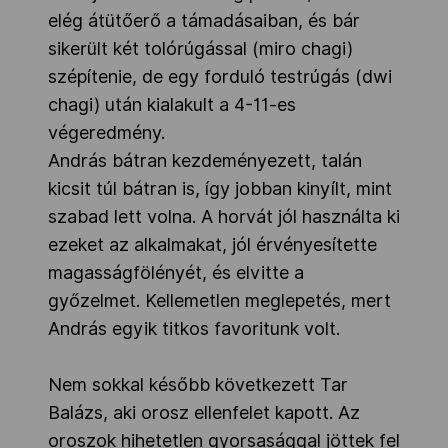
elég átütőerő a támadásaiban, és bár
sikerült két tolórúgással (miro chagi)
szépítenie, de egy forduló testrúgás (dwi
chagi) után kialakult a 4-11-es
végeredmény.
András bátran kezdeményezett, talán
kicsit túl bátran is, így jobban kinyílt, mint
szabad lett volna. A horvát jól használta ki
ezeket az alkalmakat, jól érvényesítette
magasságfölényét, és elvitte a
győzelmet. Kellemetlen meglepetés, mert
András egyik titkos favoritunk volt.
Nem sokkal később következett Tar
Balázs, aki orosz ellenfelet kapott. Az
oroszok hihetetlen gyorsasággal jöttek fel