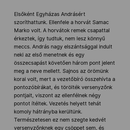
Elsőként Egyházas Andrásért
szoríthattunk. Ellenfele a horvát Samac
Marko volt. A horvátok remek csapattal
érkeztek, így tudtuk, nem lesz könnyű
meccs. András nagy elszántsággal indult
neki az első menetnek és egy
összecsapást követően három pont jelent
meg a neve mellett. Sajnos az örömünk
korai volt, mert a vezetőbíró összehívta a
pontozóbírákat, és törölték versenyzőnk
pontjait, viszont az ellenfélnek négy
pontot ítéltek. Vezetés helyett tehát
komoly hátrányba kerültünk.
Természetesen ez nem szegte kedvét
versenyzőnknek egy csöppet sem, és