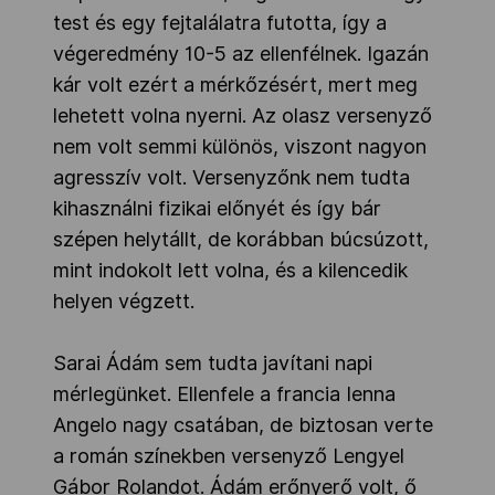
test és egy fejtalálatra futotta, így a
végeredmény 10-5 az ellenfélnek. Igazán
kár volt ezért a mérkőzésért, mert meg
lehetett volna nyerni. Az olasz versenyző
nem volt semmi különös, viszont nagyon
agresszív volt. Versenyzőnk nem tudta
kihasználni fizikai előnyét és így bár
szépen helytállt, de korábban búcsúzott,
mint indokolt lett volna, és a kilencedik
helyen végzett.
Sarai Ádám sem tudta javítani napi
mérlegünket. Ellenfele a francia Ienna
Angelo nagy csatában, de biztosan verte
a román színekben versenyző Lengyel
Gábor Rolandot. Ádám erőnyerő volt, ő