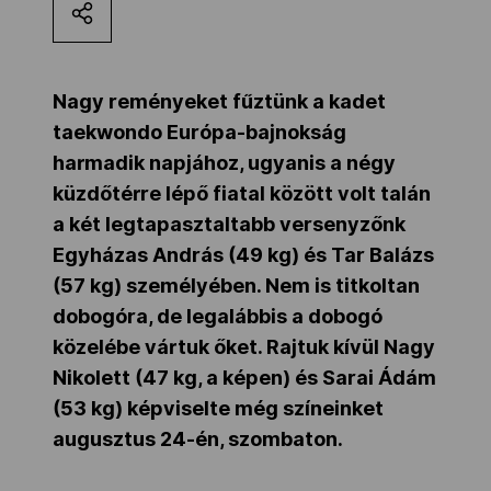
Kettőskarrier-program
Nagy reményeket fűztünk a kadet
NOB
taekwondo Európa-bajnokság
harmadik napjához, ugyanis a négy
küzdőtérre lépő fiatal között volt talán
Társszervezetek
a két legtapasztaltabb versenyzőnk
Egyházas András (49 kg) és Tar Balázs
OVEP
(57 kg) személyében. Nem is titkoltan
dobogóra, de legalábbis a dobogó
közelébe vártuk őket. Rajtuk kívül Nagy
Adatbank
Nikolett (47 kg, a képen) és Sarai Ádám
(53 kg) képviselte még színeinket
augusztus 24-én, szombaton.