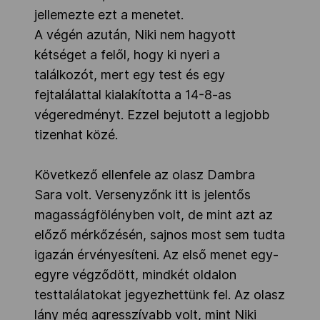
jellemezte ezt a menetet.
A végén azután, Niki nem hagyott
kétséget a felől, hogy ki nyeri a
találkozót, mert egy test és egy
fejtalálattal kialakította a 14-8-as
végeredményt. Ezzel bejutott a legjobb
tizenhat közé.
Következő ellenfele az olasz Dambra
Sara volt. Versenyzőnk itt is jelentős
magasságfölényben volt, de mint azt az
előző mérkőzésén, sajnos most sem tudta
igazán érvényesíteni. Az első menet egy-
egyre végződött, mindkét oldalon
testtalálatokat jegyezhettünk fel. Az olasz
lány még agresszívabb volt, mint Niki