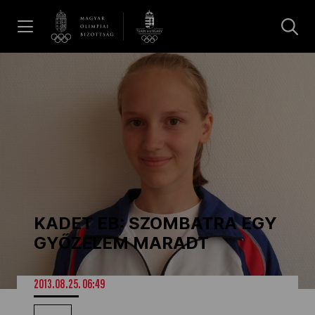
UGRÁS A TARTALOMRA »
Hírek
Galéria
Dakar 2026
KADET EB: SZOMBATRA EGY
Los Angeles 2028
GYŐZELEM MARADT
MOB
2013.08.25. 06:49