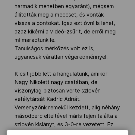
harmadik menetben egyaránt), mégsem
állították meg a meccset, és vonták
vissza a pontokat. Igaz ezt óvni is lehet,
azaz kikérni a videó-zsűrit, de erről meg
mi maradtunk le.
Tanulságos mérkőzés volt ez is,
ugyancsak váratlan végeredménnyel.
Kicsit jobb lett a hangulatunk, amikor
Nagy Nikolett nagy csatában, de
viszonylag biztosan verte szlovén
vetélytársát Kadric Adnát.
Versenyzőnk remekül kezdett, alig néhány
másodperc elteltével máris fejen találta a
szlovén kislányt, és 3-0-re vezetett. Ez
úgy tűnt, inkább Kadric-ot tüzelte fel,