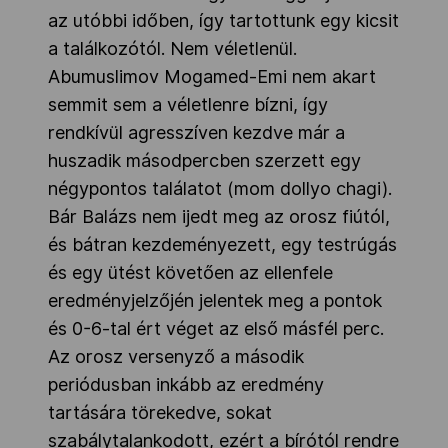
az utóbbi időben, így tartottunk egy kicsit
a találkozótól. Nem véletlenül.
Abumuslimov Mogamed-Emi nem akart
semmit sem a véletlenre bízni, így
rendkívül agresszíven kezdve már a
huszadik másodpercben szerzett egy
négypontos találatot (mom dollyo chagi).
Bár Balázs nem ijedt meg az orosz fiútól,
és bátran kezdeményezett, egy testrúgás
és egy ütést követően az ellenfele
eredményjelzőjén jelentek meg a pontok
és 0-6-tal ért véget az első másfél perc.
Az orosz versenyző a második
periódusban inkább az eredmény
tartására törekedve, sokat
szabálytalankodott, ezért a bírótól rendre