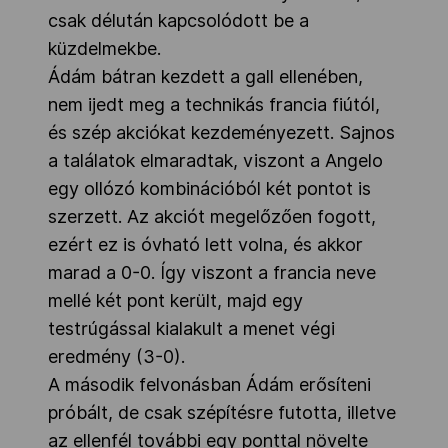
csak délután kapcsolódott be a
küzdelmekbe.
Ádám bátran kezdett a gall ellenében,
nem ijedt meg a technikás francia fiútól,
és szép akciókat kezdeményezett. Sajnos
a találatok elmaradtak, viszont a Angelo
egy ollózó kombinációból két pontot is
szerzett. Az akciót megelőzően fogott,
ezért ez is óvható lett volna, és akkor
marad a 0-0. Így viszont a francia neve
mellé két pont került, majd egy
testrúgással kialakult a menet végi
eredmény (3-0).
A második felvonásban Ádám erősíteni
próbált, de csak szépítésre futotta, illetve
az ellenfél további egy ponttal növelte