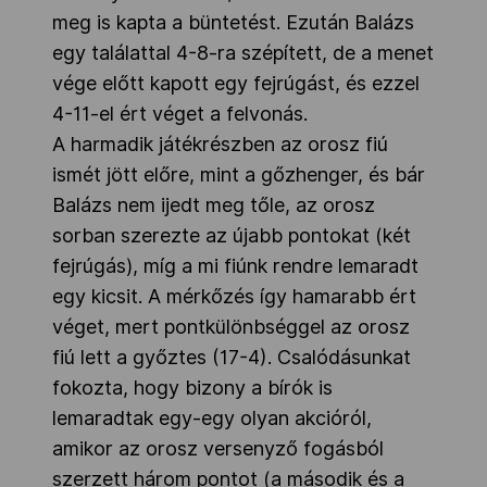
meg is kapta a büntetést. Ezután Balázs
egy találattal 4-8-ra szépített, de a menet
vége előtt kapott egy fejrúgást, és ezzel
4-11-el ért véget a felvonás.
A harmadik játékrészben az orosz fiú
ismét jött előre, mint a gőzhenger, és bár
Balázs nem ijedt meg tőle, az orosz
sorban szerezte az újabb pontokat (két
fejrúgás), míg a mi fiúnk rendre lemaradt
egy kicsit. A mérkőzés így hamarabb ért
véget, mert pontkülönbséggel az orosz
fiú lett a győztes (17-4). Csalódásunkat
fokozta, hogy bizony a bírók is
lemaradtak egy-egy olyan akcióról,
amikor az orosz versenyző fogásból
szerzett három pontot (a második és a