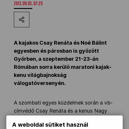
2012.09.03. 07:25
Kettőskarrier-program
NOB
A kajakos Csay Renáta és Noé Bálint
egyesben és párosban is győzött
Társszervezetek
Győrben, a szeptember 21-23-án
Rómában sorra kerülő maratoni kajak-
OVEP
kenu világbajnokság
válogatóversenyén.
Adatbank
A szombati egyes küzdelmek során a vb-
címvédő Csay Renáta és a kenus Nagy
Péter is fölényes győzelmet aratott 26
A weboldal sütiket használ
kilométeren. Csay mögött Bara Alexandra