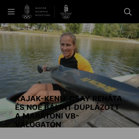
UGRÁS A TARTALOMRA »
Hírek
Galéria
Dakar 2026
KAJAK-KENU: CSAY RENÁTA
Los Angeles 2028
ÉS NOÉ BÁLINT DUPLÁZOTT
A MARATONI VB-
VÁLOGATÓN
MOB