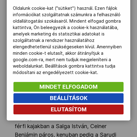
és Kiszli Vanda ért célba másodikként,
Oldalunk cookie-kat ("sütiket") használ. Ezen fájlok
illetve harmadikként, míg Nagyot Dóczé
információkat szolgáltatnak számunkra a felhasználó
oldallátogatási szokásairól. Mindent elfogad gombra
Ádám és Gilányi Zsolt követte a célban. A
kattintva, Ön beleegyezik a cookie-k használatába,
férfi kajakosok küzdelme nagy izgalmakat
amelyek marketing és statisztikai adatokat is
hozott, s végül Noé Bálint kiélezett
szolgáltatnak a rendszer használatához
elengedhetetlenül szükségeseken kívül. Amennyiben
küzdelem után nyert Boros Adrián előtt.
minden cookie-t elutasít, akkor átirányítjuk a
google.com-ra, mert nem tudjuk megjeleníteni a
Vasárnap, párosban Noé Bálint
weboldalunkat. Beállítások gombra kattintva tudja
módosítani az engedélyezett cookie-kat.
testvérével, Noé Milánnal, Csay pedig az
ifjúsági olimpiai bajnok Farkasdi
MINDET ELFOGADOM
Ramónával diadalmaskodott, míg férfi
BEÁLLÍTÁSOK
kenuban a vb-címvédő Györe Attila,
Kövér Márton duó győzött. Női kajakban
ELUTASÍTOM
a Hagymási Réka, Kiszli Vanda kettős,
férfi kajakban a Salga István, Ceiner
Benjámin páros, kenuban pedig a Sarudi