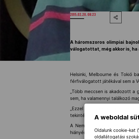
2015.02.20. 08:23
A háromszoros olimpiai bajnok
válogatottat, még akkor is, h
Helsinki, Melbourne és Tokió b
férfiválogatott játékával sem a V
„Több meccsen is akadozott a g
sem, ha valamennyi találkozó m
„Ezzel kapcsolatban vannak benn
tekintélye van az öltözőben. Ha 
A weboldal süt
A Nemzet Sportolója szerint a 
Oldalunk cookie-kat (
hiányérzete van.
oldallátogatási szok