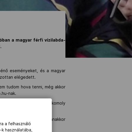
óban a magyar férfi vízilabda-
.
örténő eseményeket, és a magyar
úlzottan elégedett.
nem tudom hova tenni, még akkor
.hu-nak.
fanatizálni a játékosait, komoly
 tét nélküli meccsen sem.”
en erős, egy poszton ugyanakkor
ra a felhasználó
-k használatába,