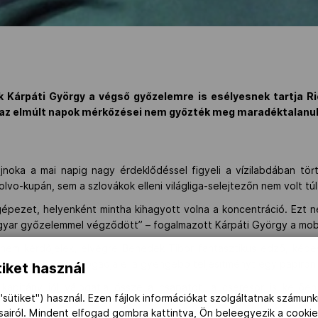
 Kárpáti György a végső győzelemre is esélyesnek tartja Ri
a az elmúlt napok mérkőzései nem győzték meg maradéktalanul
ajnoka a mai napig nagy érdeklődéssel figyeli a vízilabdában t
olvo-kupán, sem a szlovákok elleni világliga-selejtezőn nem volt t
épezet, helyenként mintha kihagyott volna a koncentráció. Ezt 
agyar győzelemmel végződött” – fogalmazott Kárpáti György a mob
em kérdőjelek, elvégre Benedek Tibor fantasztikus edző, képes 
valaki, hát ő nem fogadja el a gyengébb teljesítményt egy papíron
iket használ
kapitány jól válogatja össze a csapatot, a cseresor is kellő
"sütiket") használ. Ezen fájlok információkat szolgáltatnak számunk
ásairól. Mindent elfogad gombra kattintva, Ön beleegyezik a cookie