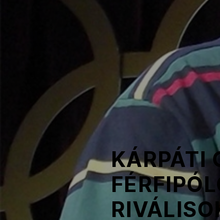
NOB
Társszervezetek
OVEP
Adatbank
KÁRPÁTI 
FÉRFIPÓL
RIVÁLISO