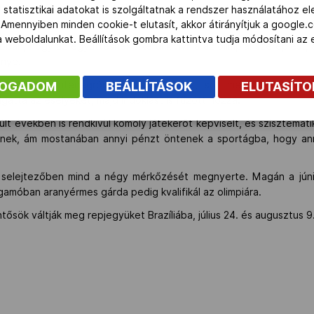
margitszigeti Európa-bajnokságon is nagyszerűen teljesített, de… 
 statisztikai adatokat is szolgáltatnak a rendszer használatához e
on nehéz megfelelni az elvárásoknak, de a múlt sikerei köteleznek.
 Amennyiben minden cookie-t elutasít, akkor átirányítjuk a google.
 a weboldalunkat. Beállítások gombra kattintva tudja módosítani a
ban, hogy az együttesnek sikerül kivívnia az olimpiai szereplést
énye.
vátok, a montenegróiak és az olaszok, sőt megkockáztatom
FOGADOM
BEÁLLÍTÁSOK
ELUTASÍT
gatta az esélyeket, majd indoklást is fűzött hozzá.
lt években is rendkívül komoly játékerőt képviselt, és szisztematik
tenek, ám mostanában annyi pénzt öntenek a sportágba, hogy an
a selejtezőben mind a négy mérkőzését megnyerte. Magán a júni
amóban aranyérmes gárda pedig kvalifikál az olimpiára.
ntősök váltják meg repjegyüket Brazíliába, július 24. és augusztus 