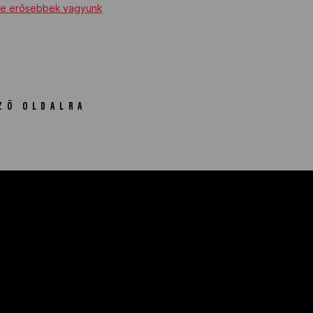
re erősebbek vagyunk
ZŐ OLDALRA