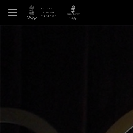
UGRÁS A TARTALOMRA »
Hírek
Galéria
Dakar 2026
Los Angeles 2028
MOB
Kettőskarrier-program