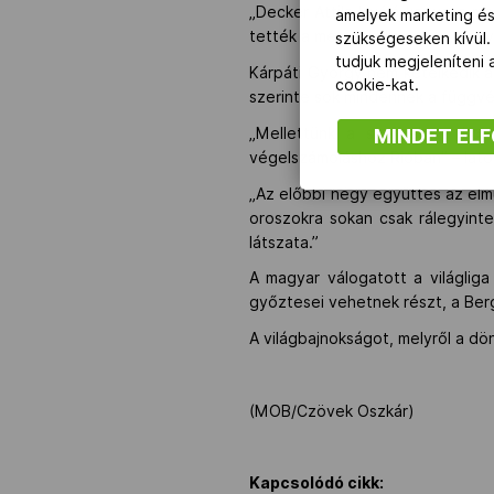
„Decker Attila kiváló kapus, a 
amelyek marketing és
tették a mércét! Elismerem, nagy
szükségeseken kívül.
tudjuk megjeleníteni
Kárpáti György nem kételkedik ab
cookie-kat.
szerinte sok mindennek a függv
„Mellettünk a szerbek, a hor
MINDET EL
végelszámoláshoz Rióban” – latol
„Az előbbi négy együttes az elmú
oroszokra sokan csak rálegyin
látszata.”
A magyar válogatott a világlig
győztesei vehetnek részt, a Berg
A világbajnokságot, melyről a dö
(MOB/Czövek Oszkár)
Kapcsolódó cikk: