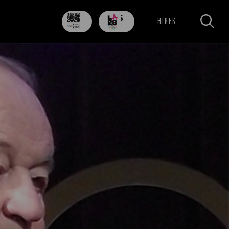
84
705
HÍREK
nap
nap