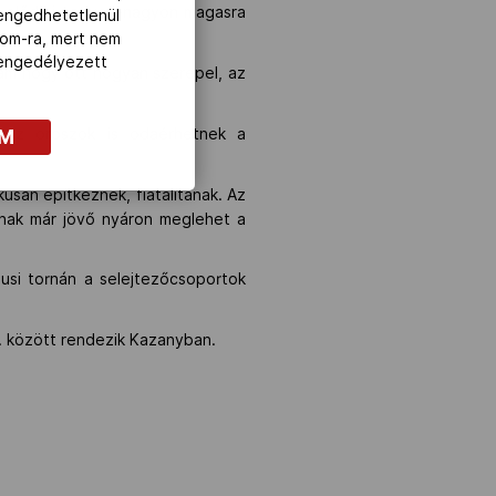
Az elődjei nagyon-nagyon magasra
lengedhetetlenül
”
com-ra, mert nem
z engedélyezett
, ám hogy ott hogyan szerepel, az
, az oroszok is odaérhetnek a
OM
usan építkeznek, fiatalítanak. Az
nak már jövő nyáron meglehet a
usi tornán a selejtezőcsoportok
9. között rendezik Kazanyban.