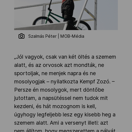
Szalmás Péter | MOB-Média
„Jól vagyok, csak van két öltés a szemem
alatt, és az orvosok azt mondták, ne
sportoljak, ne menjek napra és ne
mosolyogjak – nyilatkozta Kempf Zozó. –
Persze én mosolygok, mert döntőbe
jutottam, a napsütéssel nem tudok mit
kezdeni, és hát mozognom is kell,
úgyhogy legfeljebb lesz egy kisebb heg a
szemem alatt. Ami a versenyt illeti: azt
nem állítom, hogy megszerettem a pályát,