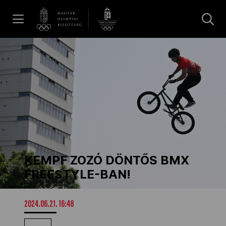
UGRÁS A TARTALOMRA »
Hírek
Galéria
Dakar 2026
KEMPF ZOZÓ DÖNTŐS BMX
Los Angeles 2028
FREESTYLE-BAN!
MOB
2024.06.21. 16:48