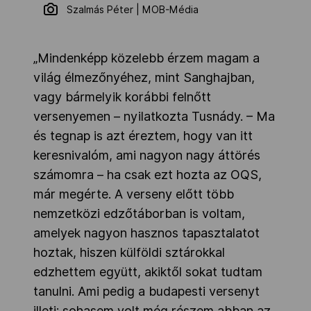
Szalmás Péter | MOB-Média
„Mindenképp közelebb érzem magam a
világ élmezőnyéhez, mint Sanghajban,
vagy bármelyik korábbi felnőtt
versenyemen – nyilatkozta Tusnády. – Ma
és tegnap is azt éreztem, hogy van itt
keresnivalóm, ami nagyon nagy áttörés
számomra – ha csak ezt hozta az OQS,
már megérte. A verseny előtt több
nemzetközi edzőtáborban is voltam,
amelyek nagyon hasznos tapasztalatot
hoztak, hiszen külföldi sztárokkal
edzhettem együtt, akiktől sokat tudtam
tanulni. Ami pedig a budapesti versenyt
illeti: sohasem volt még részem abban az