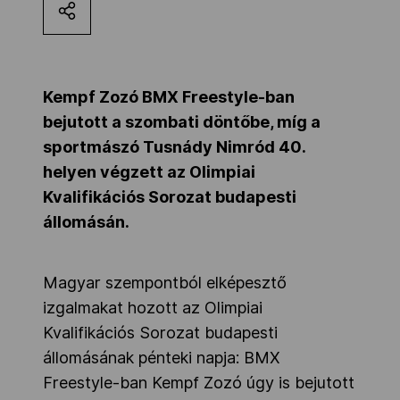
Kettőskarrier-program
NOB
Kempf Zozó BMX Freestyle-ban
bejutott a szombati döntőbe, míg a
sportmászó Tusnády Nimród 40.
Társszervezetek
helyen végzett az Olimpiai
Kvalifikációs Sorozat budapesti
állomásán.
OVEP
Magyar szempontból elképesztő
Adatbank
izgalmakat hozott az Olimpiai
Kvalifikációs Sorozat budapesti
állomásának pénteki napja: BMX
Freestyle-ban Kempf Zozó úgy is bejutott