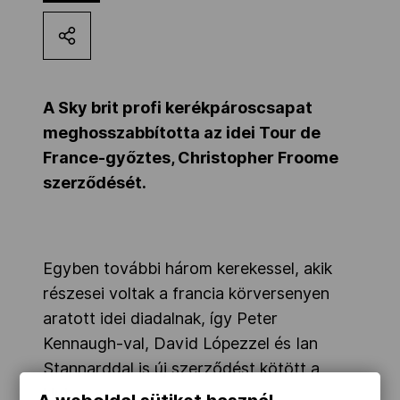
Kettőskarrier-program
NOB
A Sky brit profi kerékpároscsapat
meghosszabbította az idei Tour de
France-győztes, Christopher Froome
Társszervezetek
szerződését.
OVEP
Egyben további három kerekessel, akik
Adatbank
részesei voltak a francia körversenyen
aratott idei diadalnak, így Peter
Kennaugh-val, David Lópezzel és Ian
Stannarddal is új szerződést kötött a
klub.