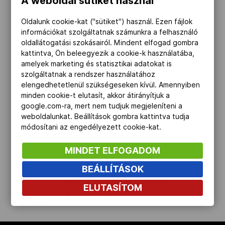
A weboldal sütiket használ
„Az idei hihetetlen év volt, nagyon örülök,
Oldalunk cookie-kat ("sütiket") használ. Ezen fájlok
hogy folytathatjuk a munkát a Sky
információkat szolgáltatnak számunkra a felhasználó
csapattal" – nyilatkozott a 28 éves
oldallátogatási szokásairól. Mindent elfogad gombra
Froome az új szerződés aláírásakor, s
kattintva, Ön beleegyezik a cookie-k használatába,
amelyek marketing és statisztikai adatokat is
hozzátette: „lehetetlen egy csapat
szolgáltatnak a rendszer használatához
támogatása nélkül versenyt nyerni".
elengedhetetlenül szükségeseken kívül. Amennyiben
minden cookie-t elutasít, akkor átirányítjuk a
google.com-ra, mert nem tudjuk megjeleníteni a
(Forrás: MTI)
weboldalunkat. Beállítások gombra kattintva tudja
módosítani az engedélyezett cookie-kat.
OLIMPIAI SPORT
MINDET ELFOGADOM
BEÁLLÍTÁSOK
VISSZA AZ ELŐZŐ
ELUTASÍTOM
OLDALRA