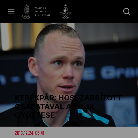
UGRÁS A TARTALOMRA »
Hírek
Galéria
Dakar 2026
KERÉKPÁR: HOSSZABBÍTOTT
Los Angeles 2028
CSAPATÁVAL A TOUR
GYŐZTESE
MOB
2013.12.24. 06:41