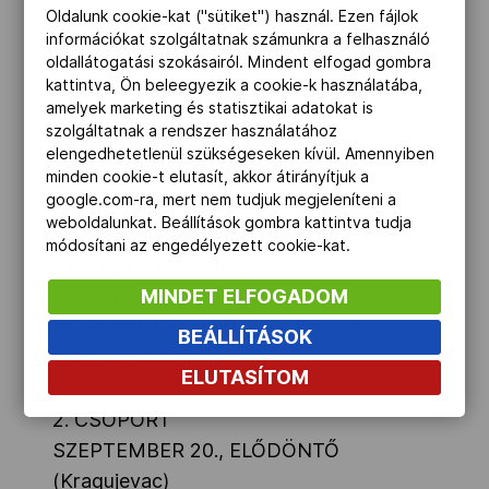
Oldalunk cookie-kat ("sütiket") használ. Ezen fájlok
21-én játsszák, a második és harmadik
információkat szolgáltatnak számunkra a felhasználó
helyezett a KEK 3. fordulójába, a
oldallátogatási szokásairól. Mindent elfogad gombra
negyedik a KEK 2. fordulójába kerül át.
kattintva, Ön beleegyezik a cookie-k használatába,
amelyek marketing és statisztikai adatokat is
szolgáltatnak a rendszer használatához
NŐI KÉZILABDA BAJNOKOK LIGÁJA
elengedhetetlenül szükségeseken kívül. Amennyiben
minden cookie-t elutasít, akkor átirányítjuk a
google.com-ra, mert nem tudjuk megjeleníteni a
SELEJTEZŐ, 1. CSOPORT (Lipcse)
weboldalunkat. Beállítások gombra kattintva tudja
SZEPTEMBER 20., ELŐDÖNTŐ
módosítani az engedélyezett cookie-kat.
FTC-Rail Cargo Hungaria–
MINDET ELFOGADOM
Sercodak/Dalfsen (holland)
HC BNTU-BELAz Minszk (fehérorosz)–
BEÁLLÍTÁSOK
HC Leipzig (német)
ELUTASÍTOM
2. CSOPORT
SZEPTEMBER 20., ELŐDÖNTŐ
(Kragujevac)