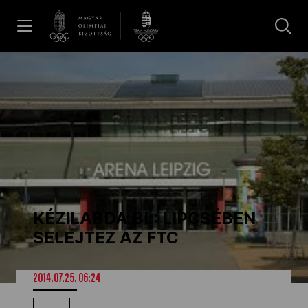
UGRÁS A TARTALOMRA »
Hírek
Galéria
Dakar 2026
KÉZILABDA BL: LIPCSÉBEN
Los Angeles 2028
SELEJTEZ AZ FTC
MOB
2014.07.25. 06:24