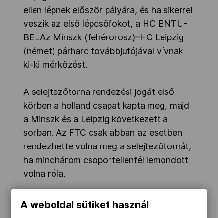
ellen lépnek először pályára, és ha sikerrel
veszik az első lépcsőfokot, a HC BNTU-
BELAz Minszk (fehérorosz)–HC Leipzig
(német) párharc továbbjutójával vívnak
ki-ki mérkőzést.
A selejtezőtorna rendezési jogát első
körben a holland csapat kapta meg, majd
a Minszk és a Leipzig következett a
sorban. Az FTC csak abban az esetben
rendezhette volna meg a selejtezőtornát,
ha mindhárom csoportellenfél lemondott
volna róla.
A másik csoportban Kragujevac lesz a
A weboldal sütiket használ
helyszín. A mérkőzéseket szeptember 20–