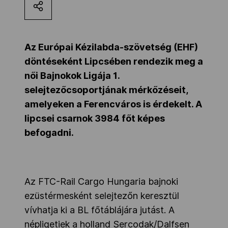
Kettőskarrier-program
Az Európai Kézilabda-szövetség (EHF)
NOB
döntéseként Lipcsében rendezik meg a
női Bajnokok Ligája 1.
selejtezőcsoportjának mérkőzéseit,
Társszervezetek
amelyeken a Ferencváros is érdekelt. A
lipcsei csarnok 3984 főt képes
OVEP
befogadni.
Adatbank
Az FTC-Rail Cargo Hungaria bajnoki
ezüstérmesként selejtezőn keresztül
vívhatja ki a BL főtáblájára jutást. A
népligetiek a holland Sercodak/Dalfsen