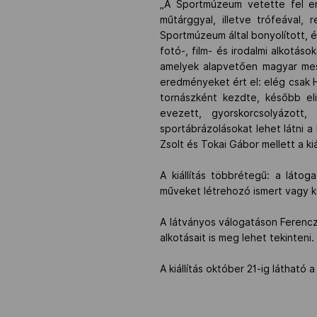
„A Sportmúzeum vetette fel en
műtárggyal, illetve trófeával, 
Sportmúzeum által bonyolított, 
fotó-, film- és irodalmi alkotáso
amelyek alapvetően magyar mest
eredményeket ért el: elég csak Ha
tornászként kezdte, később eli
evezett, gyorskorcsolyázott
sportábrázolásokat lehet látni a
Zsolt és Tokai Gábor mellett a kiá
A kiállítás többrétegű: a láto
műveket létrehozó ismert vagy ke
A látványos válogatáson Ferencz
alkotásait is meg lehet tekinteni.
A kiállítás október 21-ig látható