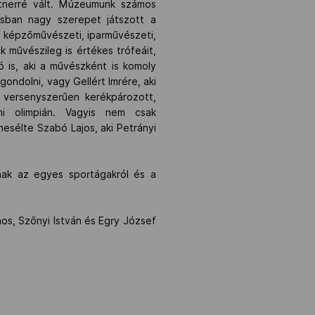
rtnerré vált. Múzeumunk számos
atásban nagy szerepet játszott a
s képzőművészeti, iparművészeti,
ek művészileg is értékes trófeáit,
 is, aki a művészként is komoly
gondolni, vagy Gellért Imrére, aki
i versenyszerűen kerékpározott,
mi olimpián. Vagyis nem csak
mesélte Szabó Lajos, aki Petrányi
tnak az egyes sportágakról és a
os, Szőnyi István és Egry József