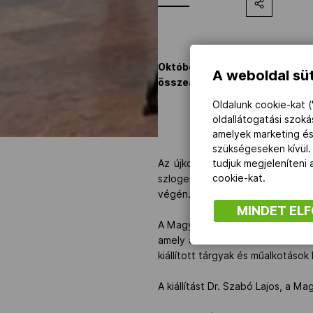
Október 21-ig látható a Ma
A weboldal süt
összeállított tárlata a Budavá
Oldalunk cookie-kat (
oldallátogatási szok
amelyek marketing és
szükségeseken kívül.
Az újkori olimpiai mozgalom alap
tudjuk megjeleníteni
cookie-kat.
szlogen, a „gyorsabban, magas
végén. A sport, és ezen belül az
MINDET EL
A Magyar Nemzeti Galéria és a Sp
amely a különböző – nem csak oli
kiállított tárgyak és műalkotáso
A kiállítást Dr. Szabó Lajos, a 