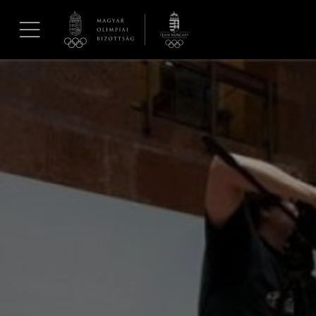
UGRÁS A TARTALOMRA »
Hírek
Galéria
Dakar 2026
Los Angeles 2028
MOB
Kettőskarrier-program