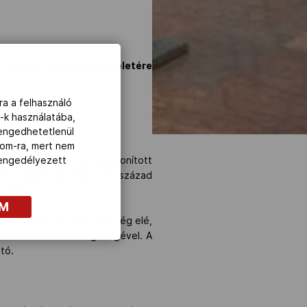
ondoni olimpia tiszteletére
ra a felhasználó
-k használatába,
lengedhetetlenül
com-ra, mert nem
ikánus szerzetesnek tulajdonított
z engedélyezett
ét fogalmazta meg a 19. század
etekhez.
OM
eállítást tár a nagyközönség elé,
ások és relikviák segítségével. A
tó.