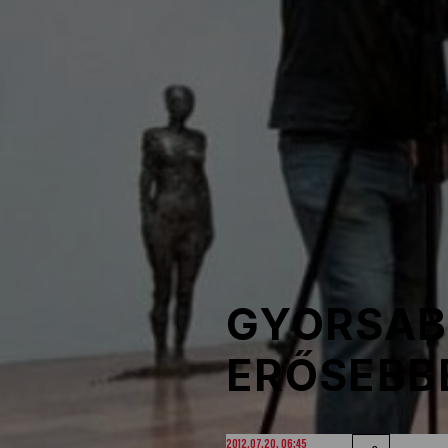
NOB
Társszervezetek
OVEP
Adatbank
GYORSAB
ERŐSEBBE
2012.07.20. 06:45