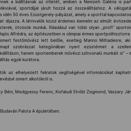
nek a kiállításnak az ötletét, amiben a Nemzeti Galéria is pa
relikviával, sportdíjjal járult hozzá az összeállításhoz. A válog
és idén 50 éves Ezüstgerely-pályázat, amely a sporttal kapcsolato
kat díjazza. A látnivalók közül érdemes kiemelni az elmúlt évtized
erek, ötvösök munkái. Ráadásul van több olyan „profi” sportoló
jós Alfrédra, az építészetben is olimpiai érmes sportpolihisztorra 
smert festőművész lett belőle, esetleg Manno Miltiadesre, ak
, majd szobrászat kategóriában nyert ezüstérmet a szelle
 kiállításon, hanem sportemberek művészi színvonalú munkáit is” – 
llítás egyik kurátora.
gatók az elhelyezett feliratok segítségével információkat kapha
vésbé ismert alkotókról is.
y Béni, Medgyessy Ferenc, Kisfaludi Stróbl Zsigmond, Vaszary Ján
 a Budavári Palota A épületében.