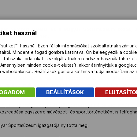
gyar Nemzeti Galéria és a Magyar Sportmúzeum közös, a l
iket használ
ri Palota A épületében.
"sütiket") használ. Ezen fájlok információkat szolgáltatnak számunk
ásairól. Mindent elfogad gombra kattintva, Ön beleegyezik a cookie
 statisztikai adatokat is szolgáltatnak a rendszer használatához e
 Amennyiben minden cookie-t elutasít, akkor átirányítjuk a google.
ítójának, Pierre de Coubertin báró barátjának, Henri Didon domin
 a weboldalunkat. Beállítások gombra kattintva tudja módosítani a
abbra, erősebben” a nemzetek közötti nemes versengés eszméj
 olimpia az antik görög világ óta sok szállal kapcsolódott a művész
FOGADOM
BEÁLLÍTÁSOK
ELUTASÍT
ortmúzeum közös kiállítása a londoni olimpia alkalmából olyan össz
mpiai – sportágak céljait és jellegzetességeit értelmezi a műalkot
k közreadása egyszerre művészet- és sporttörténetként is felfogha
Magyar Sportmúzeum igazgatója nyitotta meg.