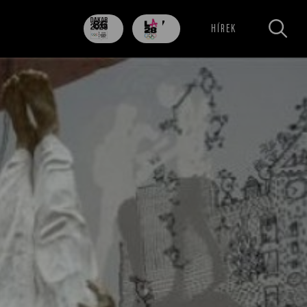
86
707
HÍREK
nap
nap