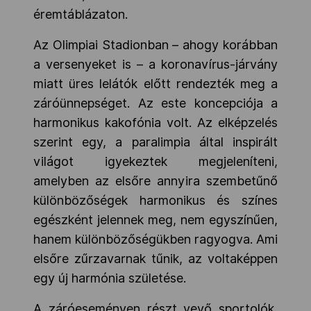
éremtáblázaton.
Az Olimpiai Stadionban – ahogy korábban
a versenyeket is – a koronavírus-járvány
miatt üres lelátók előtt rendezték meg a
záróünnepséget. Az este koncepciója a
harmonikus kakofónia volt. Az elképzelés
szerint egy, a paralimpia által inspirált
világot igyekeztek megjeleníteni,
amelyben az elsőre annyira szembetűnő
különbözőségek harmonikus és színes
egészként jelennek meg, nem egyszínűen,
hanem különbözőségükben ragyogva. Ami
elsőre zűrzavarnak tűnik, az voltaképpen
egy új harmónia születése.
A záróeseményen részt vevő sportolók,