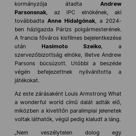
kormányzója átadta
Andrew
Parsonsnak
, az IPC elnökének, aki
továbbadta
Anne Hidalgónak
, a 2024-
ben házigazda Párizs polgármesterének.
A francia főváros kisfilmes bejelentkezése
után
Hasimoto Szeiko
, a
szervezőbizottság elnöke, illetve Andrew
Parsons búcsúzott. Utóbbi a beszéde
végén befejezettnek nyilvánította a
játékokat.
Az este zárásaként Louis Armstrong What
a wonderful world című dalát adták elő,
miközben a kivetítőn paralimpiai jelenetek
voltak láthatók, végül pedig kialudt a láng.
„Nem veszélytelen dolog egy