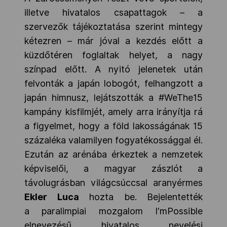
illetve hivatalos csapattagok – a
szervezők tájékoztatása szerint mintegy
kétezren – már jóval a kezdés előtt a
küzdőtéren foglaltak helyet, a nagy
színpad előtt. A nyitó jelenetek után
felvonták a japán lobogót, felhangzott a
japán himnusz, lejátszották a #WeThe15
kampány kisfilmjét, amely arra irányítja rá
a figyelmet, hogy a föld lakosságának 15
százaléka valamilyen fogyatékossággal él.
Ezután az arénába érkeztek a nemzetek
képviselői, a magyar zászlót a
távolugrásban világcsúccsal aranyérmes
Ekler Luca
hozta be. Bejelentették
a paralimpiai mozgalom I'mPossible
elnevezésű hivatalos nevelési