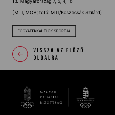
18. Magyarország 7, 5, 4, 16
(MTI, MOB; fotó: MTI/Koszticsák Szilárd)
FOGYATÉKKAL ÉLŐK SPORTJA
VISSZA AZ ELŐZŐ
OLDALRA