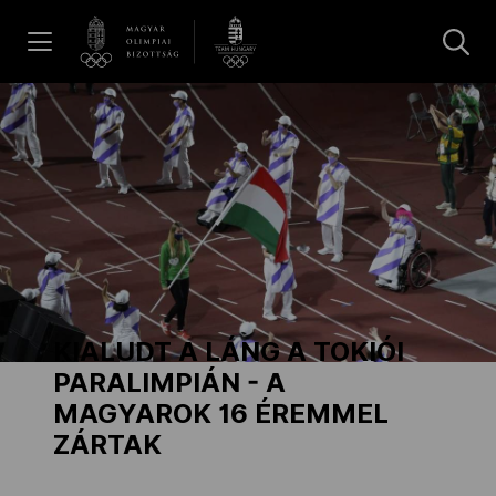
UGRÁS A TARTALOMRA »
Hírek
Galéria
Dakar 2026
KIALUDT A LÁNG A TOKIÓI
Los Angeles 2028
PARALIMPIÁN - A
MAGYAROK 16 ÉREMMEL
ZÁRTAK
MOB