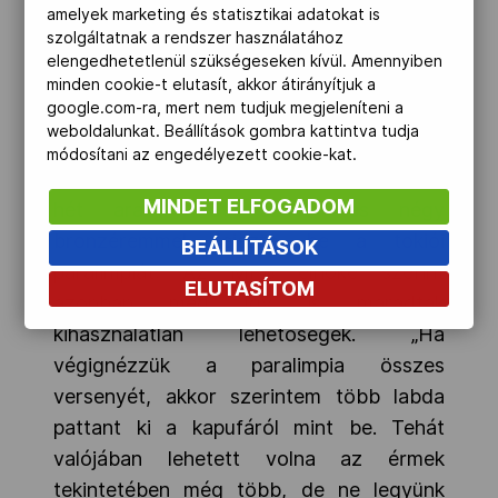
tisztességesen és odaadóan csinálták
amelyek marketing és statisztikai adatokat is
végig, ahogy ezt kértük tőlük, és ahogy
szolgáltatnak a rendszer használatához
elengedhetetlenül szükségeseken kívül. Amennyiben
maguktól is elvárták. Ez a legszebb ebben
minden cookie-t elutasít, akkor átirányítjuk a
a történetben."
google.com-ra, mert nem tudjuk megjeleníteni a
weboldalunkat. Beállítások gombra kattintva tudja
A 37, illetve a látássérült kerékpáros
módosítani az engedélyezett cookie-kat.
guide-jával együtt 38 fős magyar csapat
MINDET ELFOGADOM
hét arany-, öt ezüst- és négy
bronzéremmel fejezte be a tokiói
BEÁLLÍTÁSOK
paralimpiát. Az MPB elnöke szerint
ELUTASÍTOM
azonban még így is maradtak
kihasználatlan lehetőségek. „Ha
végignézzük a paralimpia összes
versenyét, akkor szerintem több labda
pattant ki a kapufáról mint be. Tehát
valójában lehetett volna az érmek
tekintetében még több, de ne legyünk