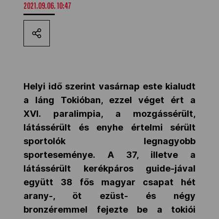
2021.09.06. 10:47
Kettőskarrier-program
NOB
Helyi idő szerint vasárnap este kialudt
Társszervezetek
a láng Tokióban, ezzel véget ért a
XVI. paralimpia, a mozgássérült,
OVEP
látássérült és enyhe értelmi sérült
sportolók legnagyobb
sporteseménye. A 37, illetve a
Adatbank
látássérült kerékpáros guide-jával
együtt 38 fős magyar csapat hét
arany-, öt ezüst- és négy
bronzéremmel fejezte be a tokiói