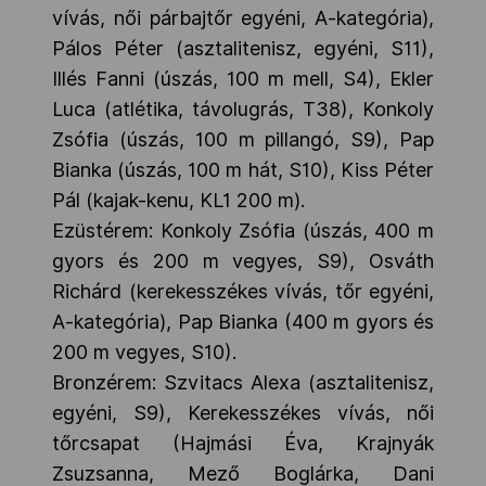
vívás, női párbajtőr egyéni, A-kategória),
Pálos Péter (asztalitenisz, egyéni, S11),
Illés Fanni (úszás, 100 m mell, S4), Ekler
Luca (atlétika, távolugrás, T38), Konkoly
Zsófia (úszás, 100 m pillangó, S9), Pap
Bianka (úszás, 100 m hát, S10), Kiss Péter
Pál (kajak-kenu, KL1 200 m).
Ezüstérem: Konkoly Zsófia (úszás, 400 m
gyors és 200 m vegyes, S9), Osváth
Richárd (kerekesszékes vívás, tőr egyéni,
A-kategória), Pap Bianka (400 m gyors és
200 m vegyes, S10).
Bronzérem: Szvitacs Alexa (asztalitenisz,
egyéni, S9), Kerekesszékes vívás, női
tőrcsapat (Hajmási Éva, Krajnyák
Zsuzsanna, Mező Boglárka, Dani