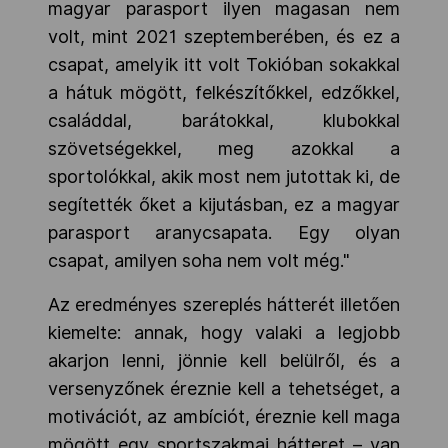
magyar parasport ilyen magasan nem
volt, mint 2021 szeptemberében, és ez a
csapat, amelyik itt volt Tokióban sokakkal
a hátuk mögött, felkészítőkkel, edzőkkel,
családdal, barátokkal, klubokkal
szövetségekkel, meg azokkal a
sportolókkal, akik most nem jutottak ki, de
segítették őket a kijutásban, ez a magyar
parasport aranycsapata. Egy olyan
csapat, amilyen soha nem volt még."
Az eredményes szereplés hátterét illetően
kiemelte: annak, hogy valaki a legjobb
akarjon lenni, jönnie kell belülről, és a
versenyzőnek éreznie kell a tehetséget, a
motivációt, az ambíciót, éreznie kell maga
mögött egy sportszakmai hátteret – van