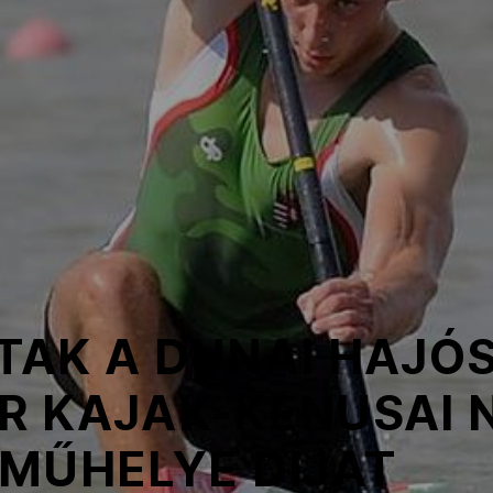
AK A DUNAI HAJÓS
R KAJAK-KENUSAI 
 MŰHELYE DÍJAT