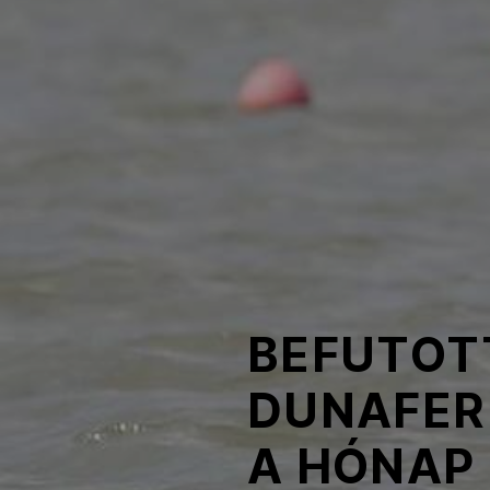
NOB
Társszervezetek
OVEP
Adatbank
BEFUTOTT
DUNAFER
A HÓNAP