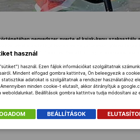
történetében negyedszer nyerte el kajak-kenu szakosztály a
rt.hu által alapított „A hónap műhelye”-címet: júliusi teljes
iket használ
rés és a félmillió forintos Decathlon sportszervásárlási 
nhalasi úszóké lett.
"sütiket") használ. Ezen fájlok információkat szolgáltatnak számunk
ásairól. Mindent elfogad gombra kattintva, Ön beleegyezik a cookie
ndégül látott világ a hazai kajak-kenusok teljesítményén a szeged
 statisztikai adatokat is szolgáltatnak a rendszer használatához e
zérmet hozó viadal után törvényszerű volt, a sportág versenyzőivel 
 Amennyiben minden cookie-t elutasít, akkor átirányítjuk a google.
ni kell.
 a weboldalunkat. Beállítások gombra kattintva tudja módosítani a
nyesebbnél eredményesebb kajak-kenu műhelyek közül Dunaferr SE
 a nagykanizsai lábtoll-labdázóké és a zalaegerszegi ökölví
iai Bizottság, a Decathlon és az Utanpotlassport.hu alkott
FOGADOM
BEÁLLÍTÁSOK
ELUTASÍT