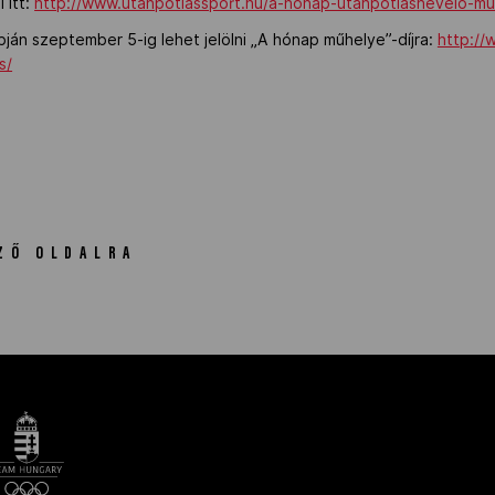
 itt:
http://www.utanpotlassport.hu/a-honap-utanpotlasnevelo-mu
pján szeptember 5-ig lehet jelölni „A hónap műhelye”-díjra:
http://
s/
ZŐ OLDALRA