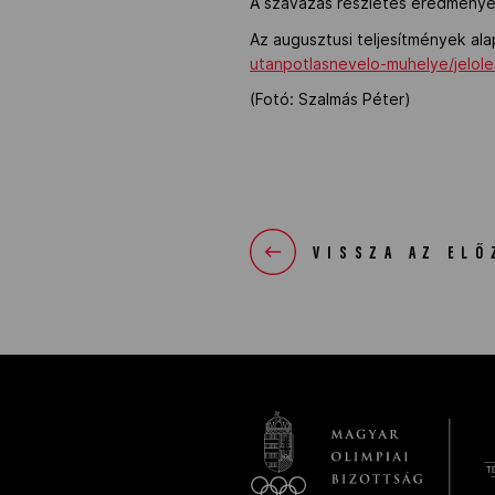
A szavazás részletes eredményei
Az augusztusi teljesítmények ala
utanpotlasnevelo-muhelye/jelole
(Fotó: Szalmás Péter)
VISSZA AZ ELŐ