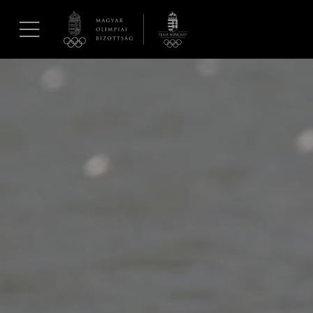
UGRÁS A TARTALOMRA »
Hírek
Galéria
Dakar 2026
Los Angeles 2028
MOB
Kettőskarrier-program