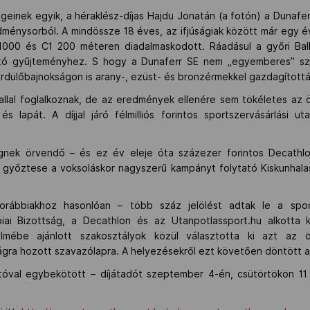
inek egyik, a héraklész-díjas Hajdu Jonatán (a fotón) a Dunafer
dménysorból. A mindössze 18 éves, az ifjúságiak között már egy év
1 1000 és C1 200 méteren diadalmaskodott. Ráadásul a győri Ba
kító gyűjteményhez. S hogy a Dunaferr SE nem „egyemberes” szak
serdülőbajnokságon is arany-, ezüst- és bronzérmekkel gazdagították
allal foglalkoznak, de az eredmények ellenére sem tökéletes az
és lapát. A díjjal járó félmilliós forintos sportszervásárlási 
ek örvendő – és ez év eleje óta százezer forintos Decathlon 
 győztese a voksoláskor nagyszerű kampányt folytató Kiskunhal
 korábbiakhoz hasonlóan – több száz jelölést adtak le a spo
ai Bizottság, a Decathlon és az Utanpotlassport.hu alkotta k
elmébe ajánlott szakosztályok közül választotta ki azt az 
gra hozott szavazólapra. A helyezésekről ezt követően döntött a 
tóval egybekötött – díjátadót szeptember 4-én, csütörtökön 11 ó