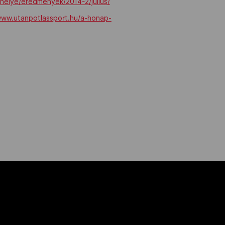
helye/eredmenyek/2014-2/julius/
www.utanpotlassport.hu/a-honap-