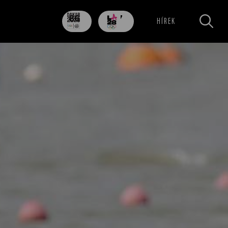
86
707
HÍREK
nap
nap