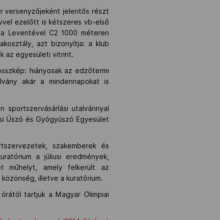
r versenyzőjeként jelentős részt
vel ezelőtt is kétszeres vb-első
lla Leventével C2 1000 méteren
osztály, azt bizonyítja: a klub
 az egyesületi vitrint.
 összkép: hiányosak az edzőtermi
utalvány akár a mindennapokat is
sportszervásárlási utalvánnyal
asi Úszó és Gyógyúszó Egyesület
rtszervezetek, szakemberek és
uratórium a júliusi eredmények,
öt műhelyt, amely felkerült az
közönség, illetve a kuratórium.
rától tartjuk a Magyar Olimpiai