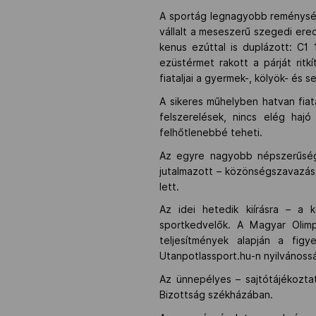
A sportág legnagyobb reménysége
vállalt a meseszerű szegedi ere
kenus ezúttal is duplázott: C
ezüstérmet rakott a párját rit
fiataljai a gyermek-, kölyök- és 
A sikeres műhelyben hatvan fiat
felszerelések, nincs elég hajó 
felhőtlenebbé teheti.
Az egyre nagyobb népszerűségn
jutalmazott – közönségszavazás
lett.
Az idei hetedik kiírásra – a
sportkedvelők. A Magyar Olimpi
teljesítmények alapján a figy
Utanpotlassport.hu-n nyilvánossá
Az ünnepélyes – sajtótájékozta
Bizottság székházában.