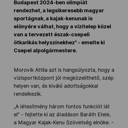
Budapest 2024-ben olimpiát
rendezhet, a legsikeresebb magyar
sportágnak, a kajak-kenunak is
előnyére válhat, hogy a vízitelep közel
van a tervezett észak-csepeli
ötkarikás helyszínekhez" - emelte ki
Csepel alpolgármestere
.
Morovik Attila azt is hangsúlyozta, hogy a
vízisportközpont jól megközelíthető, szép
helyen van, és kiváló adottságokkal
rendelkezik.
„
A létesítmény három fontos funkciót lát
el" - fejtette ki
az átadáson Baráth Etele,
a Magyar Kajak-Kenu Szövetség elnöke.
-