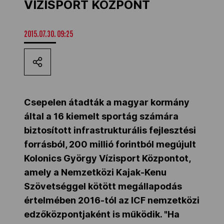
VÍZISPORT KÖZPONT
Kettőskarrier-program
2015.07.30. 09:25
NOB
Társszervezetek
Csepelen átadták
a magyar kormány
által a 16 kiemelt sportág számára
OVEP
biztosított infrastrukturális fejlesztési
forrásból, 200 millió forintból
megújult
Kolonics György Vízisport Központot,
Adatbank
amely a Nemzetközi Kajak-Kenu
Szövetséggel kötött megállapodás
értelmében 2016-tól az ICF nemzetközi
edzőközpontjaként is működik. "H
a