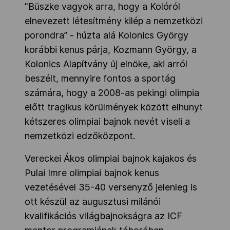
"Büszke vagyok arra, hogy a Kolóról
elnevezett létesítmény kilép a nemzetközi
porondra” - húzta alá
Kolonics György
korábbi kenus párja, Kozmann György
, a
Kolonics Alapítvány új elnöke, aki arról
beszélt, mennyire fontos a sportág
számára, hogy a 2008-as pekingi olimpia
előtt tragikus körülmények között elhunyt
kétszeres olimpiai bajnok nevét viseli a
nemzetközi edzőközpont.
Vereckei Ákos olimpiai bajnok kajakos és
Pulai Imre olimpiai bajnok kenus
vezetésével 35-40 versenyző jelenleg is
ott készül az augusztusi milánói
kvalifikációs világbajnokságra
az ICF