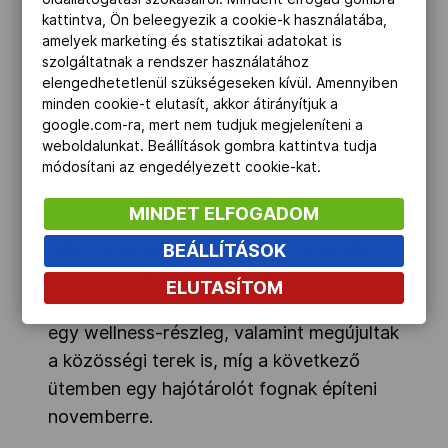
tokiói olimpiára, emellett edzőképzést is
kattintva, Ön beleegyezik a cookie-k használatába,
biztosítunk a külföldi szakembereknek. A
amelyek marketing és statisztikai adatokat is
szolgáltatnak a rendszer használatához
harmadik pillér pedig a Vízen bejárható
elengedhetetlenül szükségeseken kívül. Amennyiben
Magyarország programot szolgálja,
minden cookie-t elutasít, akkor átirányítjuk a
hiszen ez a létesítmény a turisztikai
google.com-ra, mert nem tudjuk megjeleníteni a
weboldalunkat. Beállítások gombra kattintva tudja
program egyik fő bázisa lesz.
módosítani az engedélyezett cookie-kat.
Schmidt Gábor, az MKKSZ főtitkára arról
MINDET ELFOGADOM
számolt be, hogy a vízisportközpont
fejlesztésének most véget ért második
BEÁLLÍTÁSOK
ütemében elkészült egy 44 fős
ELUTASÍTOM
sportmotel, egy vadonatúj edzőterem és
egy wellness-részleg, valamint megújultak
a közösségi terek is, míg a következő
ütemben egy hajótárolót fognak építeni
novemberre.