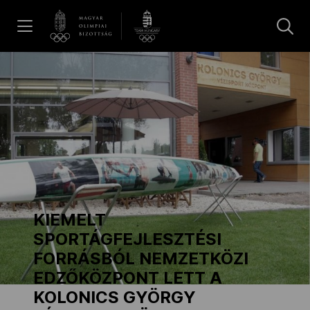
UGRÁS A TARTALOMRA »
Hírek
Galéria
Dakar 2026
KIEMELT
Los Angeles 2028
SPORTÁGFEJLESZTÉSI
FORRÁSBÓL NEMZETKÖZI
EDZŐKÖZPONT LETT A
MOB
KOLONICS GYÖRGY