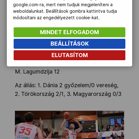
szerzett.
google.com-ra, mert nem tudjuk megjeleníteni a
weboldalunkat. Beállítások gombra kattintva tudja
A-csoport, 4. játéknap:
módosítani az engedélyezett cookie-kat.
Magyarország–Törökország 0–3 (-16,
MINDET ELFOGADOM
-17, -15)
BEÁLLÍTÁSOK
Legeredményesebb játékosok: Varga P.
ELUTASÍTOM
12, illetve A. Lagumdzija 20, Mandiraci 15,
M. Lagumdzija 12
Az állás: 1. Dánia 2 győzelem/0 vereség,
2. Törökország 2/1, 3. Magyarország 0/3