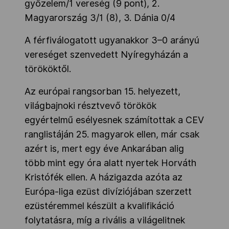
győzelem/1 vereség (9 pont), 2.
Magyarország 3/1 (8), 3. Dánia 0/4
A férfiválogatott ugyanakkor 3–0 arányú
vereséget szenvedett Nyíregyházán a
törököktől.
Az európai rangsorban 15. helyezett,
világbajnoki résztvevő törökök
egyértelmű esélyesnek számítottak a CEV
ranglistáján 25. magyarok ellen, már csak
azért is, mert egy éve Ankarában alig
több mint egy óra alatt nyertek Horváth
Kristófék ellen. A házigazda azóta az
Európa-liga ezüst divíziójában szerzett
ezüstéremmel készült a kvalifikáció
folytatásra, míg a rivális a világelitnek