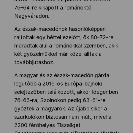
76–64-re kikapott a románoktól
Nagyváradon.
Az észak-macedónok hasonlóképpen
rajtoltak egy héttel ezelőtt, ők 80–72-re
maradtak alul a románokkal szemben, akik
két győzelmükkel már közel álltak a
továbbjutáshoz.
A magyar és az észak-macedón gárda
legutóbb a 2016-os Európa-bajnoki
selejtezőben találkozott, akkor idegenben
76–66-ra, Szolnokon pedig 63–61-re
győztek a magyarok. Az újabb siker a
szurkolókon biztosan nem múlt, mivel a
2200 férőhelyes Tiszaligeti