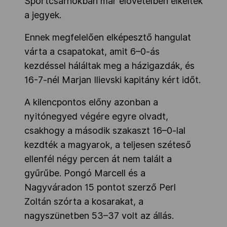
Sportcsarnokban már elővételben elkeltek
a jegyek.
Ennek megfelelően elképesztő hangulat
várta a csapatokat, amit 6–0-ás
kezdéssel háláltak meg a házigazdák, és
16-7-nél Marjan Ilievski kapitány kért időt.
A kilencpontos előny azonban a
nyitónegyed végére egyre olvadt,
csakhogy a második szakaszt 16–0-lal
kezdték a magyarok, a teljesen széteső
ellenfél négy percen át nem talált a
gyűrűbe. Pongó Marcell és a
Nagyváradon 15 pontot szerző Perl
Zoltán szórta a kosarakat, a
nagyszünetben 53–37 volt az állás.