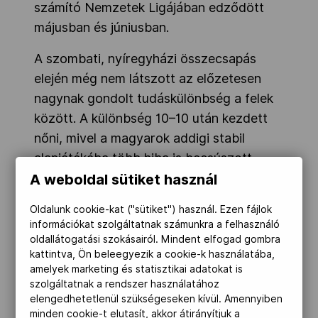
számító Nemzetek Ligájában edződött
májusban és júniusban.
A szombati, nyíregyházi összecsapás
elején még nem látszott az előzetesen
nagynak gondolt tudáskülönbség a felek
között. A különbség 10–10 után kezdett
nőni, mivel a magyarok addigi stabil
alapjátékába több hiba is becsúszott.
A weboldal sütiket használ
A törökök -16, -17, -15 arányú szettekben
szerezték meg a győzelmet.
Oldalunk cookie-kat ("sütiket") használ. Ezen fájlok
információkat szolgáltatnak számunkra a felhasználó
oldallátogatási szokásairól. Mindent elfogad gombra
A 75 perces találkozó legjobbja a törökök
kattintva, Ön beleegyezik a cookie-k használatába,
Bajnokok Ligája-bronzérmes feladóátlója,
amelyek marketing és statisztikai adatokat is
szolgáltatnak a rendszer használatához
Adis Lagumdzija volt 20 ponttal, a
elengedhetetlenül szükségeseken kívül. Amennyiben
magyaroktól Varga Péter 12 pontot
minden cookie-t elutasít, akkor átirányítjuk a