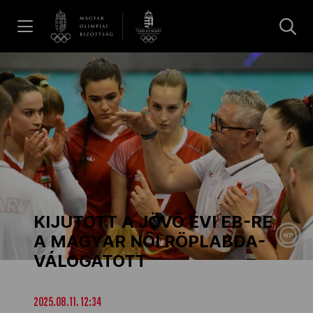
UGRÁS A TARTALOMRA »
Hírek
Galéria
Dakar 2026
KIJUTOTT A JÖVŐ ÉVI EB-RE
Los Angeles 2028
A MAGYAR NŐI RÖPLABDA-
VÁLOGATOTT
MOB
2025.08.11. 12:34