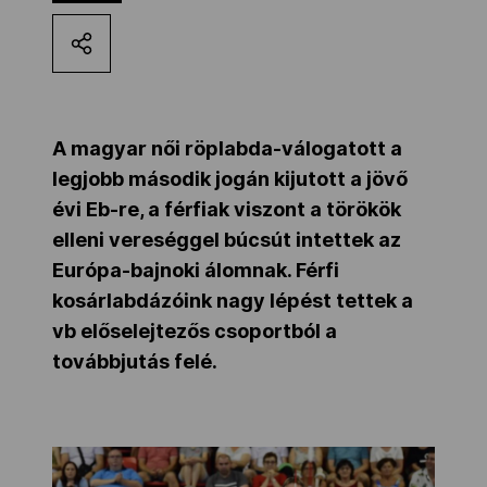
Kettőskarrier-program
NOB
A magyar női röplabda-válogatott a
legjobb második jogán kijutott a jövő
Társszervezetek
évi Eb-re, a férfiak viszont a törökök
elleni vereséggel búcsút intettek az
Európa-bajnoki álomnak. Férfi
OVEP
kosárlabdázóink nagy lépést tettek a
vb előselejtezős csoportból a
Adatbank
továbbjutás felé.