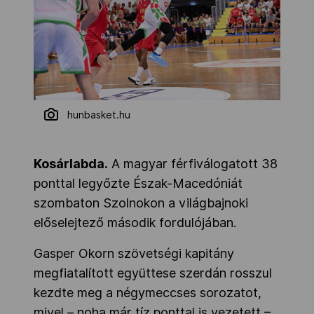
hunbasket.hu
Kosárlabda.
A magyar férfiválogatott 38
ponttal legyőzte Észak-Macedóniát
szombaton Szolnokon a világbajnoki
előselejtező második fordulójában.
Gasper Okorn szövetségi kapitány
megfiatalított együttese szerdán rosszul
kezdte meg a négymeccses sorozatot,
mivel – noha már tíz ponttal is vezetett –