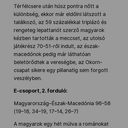
Térfélcsere után húsz pontra nőtt a
különbség, ekkor már eldőlni látszott a
találkozó, az 59 százalékkal triplázó és
rengeteg lepattanót szerző magyarok
kézben tartották a meccset, az utolsó
játékrész 70–51-ről indult, az észak-
macedónok pedig már láthatóan
beletörődtek a vereségbe, az Okorn-
csapat sikere egy pillanatig sem forgott
veszélyben.
E-csoport, 2. forduló:
Magyarország–Észak-Macedónia 96–58
(19–18, 34–19, 17–14, 26–7)
A magyarok egy hét múlva a románokat