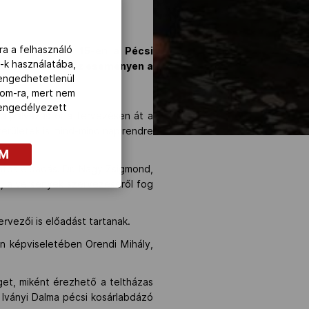
ra a felhasználó
kerül sor május 15-én a Pécsi
-k használatába,
onferenciára. Az eseményen a
lengedhetetlenül
com-ra, mert nem
z engedélyezett
a pályázástól a tervezésen át a
 területek is mind-mind napirendre
OM
atos előadás. Dr. Nagy Zsigmond,
, a versenyek szervezéséről fog
rvezői is előadást tartanak.
n képviseletében Orendi Mihály,
get, miként érezhető a teltházas
s Iványi Dalma pécsi kosárlabdázó