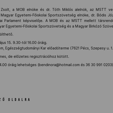
Zsolt, a MOB elnöke és dr. Tóth Miklós alelnök, az MSTT vez
a Magyar Egyetemi-Főiskolai Sportszövetség elnöke, dr. Bódis 
ópai Parlament képviselője. A MOB és az MSTT mellett társr
ar Egyetemi-Főiskolai Sportszövetség és a Magyar Birkózó Szöv
ölthető.
jus 15. 9.30-tól 16.00 óráig.
m, Egészségtudományi Kar előadóterme (7621 Pécs, Szepesy u. 1.
enes, de előzetes regisztrációhoz kötött.
4.00 óráig lehetséges (
bendinora@hotmail.com
és 36 30 991 0203)
ZŐ OLDALRA