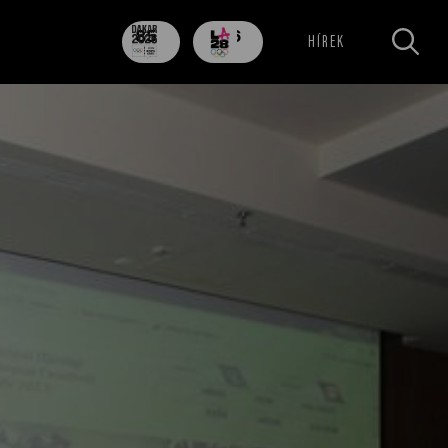
85
706
HÍREK
nap
nap