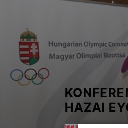
NOB
Társszervezetek
OVEP
Adatbank
KONFEREN
HAZAI E
2014.05.05. 10:10