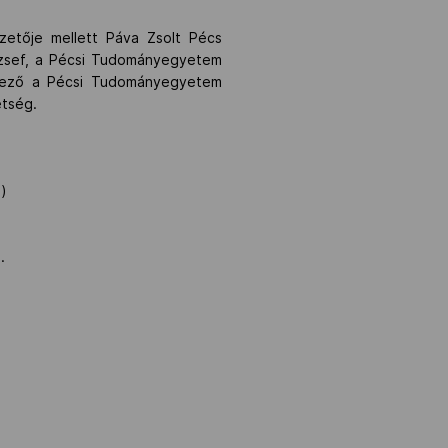
etője mellett Páva Zsolt Pécs
József, a Pécsi Tudományegyetem
endező a Pécsi Tudományegyetem
etség.
)
.