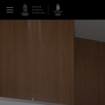
UGRÁS A TARTALOMRA »
Hírek
Galéria
Dakar 2026
Los Angeles 2028
MOB
Kettőskarrier-program