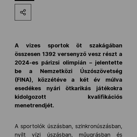
Kettőskarrier-program
NOB
A vizes sportok öt szakágában
összesen 1392 versenyző vesz részt a
Társszervezetek
2024-es párizsi olimpián – jelentette
be a Nemzetközi Úszószövetség
OVEP
(FINA), közzétéve a két év múlva
esedékes nyári ötkarikás játékokra
kidolgozott kvalifikációs
Adatbank
menetrendjét.
A sportolók úszásban, szinkronúszásban,
nyílt vízi úszásban, műugrásban és