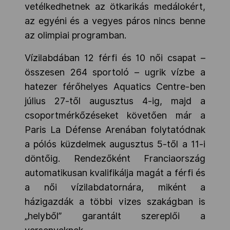
vetélkedhetnek az ötkarikás medálokért,
az egyéni és a vegyes páros nincs benne
az olimpiai programban.
Vízilabdában 12 férfi és 10 női csapat –
összesen 264 sportoló – ugrik vízbe a
hatezer férőhelyes Aquatics Centre-ben
július 27-től augusztus 4-ig, majd a
csoportmérkőzéseket követően már a
Paris La Défense Arenában folytatódnak
a pólós küzdelmek augusztus 5-től a 11-i
döntőig. Rendezőként Franciaország
automatikusan kvalifikálja magát a férfi és
a női vízilabdatornára, miként a
házigazdák a többi vizes szakágban is
„helyből” garantált szereplői a