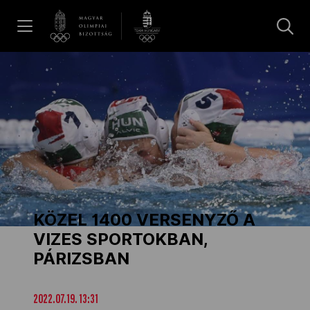
UGRÁS A TARTALOMRA »
Hírek
Galéria
Dakar 2026
KÖZEL 1400 VERSENYZŐ A
Los Angeles 2028
VIZES SPORTOKBAN,
PÁRIZSBAN
MOB
2022.07.19. 13:31