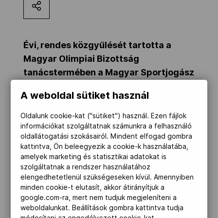
Kettőskarrier-program
Évi, rendes közgyűlését tartotta a
NOB
Magyar Olimpiai Bizottság
tanácstermében a Magyar Sportjogász
Társaság (SPORTJUS). A főbb
Társszervezetek
A weboldal sütiket használ
napirendi pontok közt a 2012-es
esztendő pénzügyi és szakmai
Oldalunk cookie-kat ("sütiket") használ. Ezen fájlok
OVEP
beszámolója szerepelt.
információkat szolgáltatnak számunkra a felhasználó
oldallátogatási szokásairól. Mindent elfogad gombra
kattintva, Ön beleegyezik a cookie-k használatába,
amelyek marketing és statisztikai adatokat is
Adatbank
A 2007-ben sportszakmai érdekvédelmi,
szolgáltatnak a rendszer használatához
tanácsadási, oktatási és jogvédő céllal
elengedhetetlenül szükségeseken kívül. Amennyiben
alakult SPORTJUS, működését a MOB
minden cookie-t elutasít, akkor átirányítjuk a
google.com-ra, mert nem tudjuk megjeleníteni a
támogatása mellett fejti ki, elnöke dr.
weboldalunkat. Beállítások gombra kattintva tudja
Nagy Zsigmond, a MOB nemzetközi