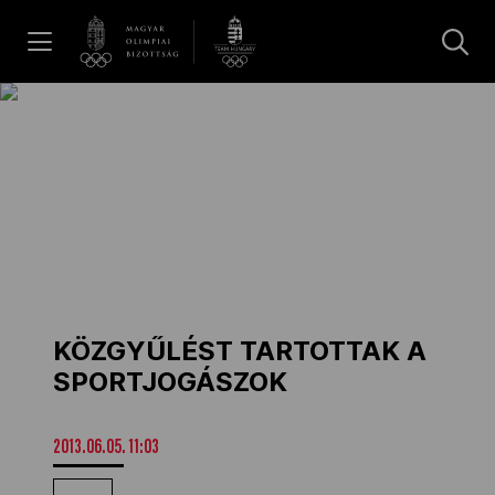
UGRÁS A TARTALOMRA »
Hírek
Galéria
Dakar 2026
KÖZGYŰLÉST TARTOTTAK A
Los Angeles 2028
SPORTJOGÁSZOK
MOB
2013.06.05. 11:03