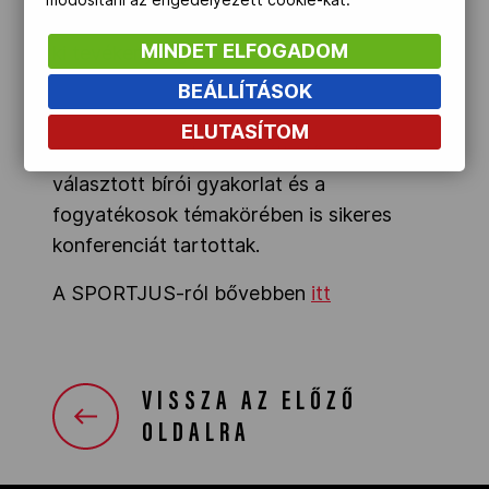
módosítani az engedélyezett cookie-kat.
igazgatója. A szervezet országosan fejti
MINDET ELFOGADOM
ki tevékenységét.
BEÁLLÍTÁSOK
ELUTASÍTOM
A sportjogászok az elmúlt időszakban a
választott bírói gyakorlat és a
fogyatékosok témakörében is sikeres
konferenciát tartottak.
A SPORTJUS-ról bővebben
itt
VISSZA AZ ELŐZŐ
OLDALRA