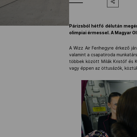
Párizsból hétfő délután megé
olimpiai érmessel. A Magyar O
A Wizz Air Ferihegyre érkező já
valamint a csapatiroda munkatárs
többek között Milák Kristóf és 
vagy éppen az öttusázók, köztük