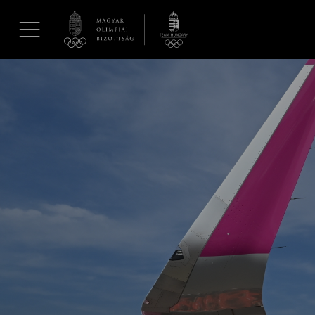
UGRÁS A TARTALOMRA »
Hírek
Galéria
Dakar 2026
Los Angeles 2028
MOB
Kettőskarrier-program