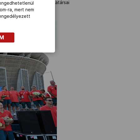
rtvezetők és a média munkatársai
lengedhetetlenül
com-ra, mert nem
z engedélyezett
OM