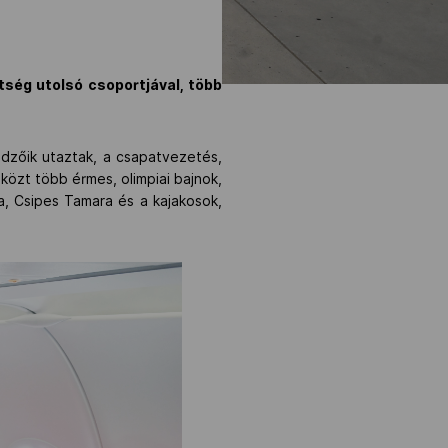
ség utolsó csoportjával, több
edzőik utaztak, a csapatvezetés,
közt több érmes, olimpiai bajnok,
a, Csipes Tamara és a kajakosok,