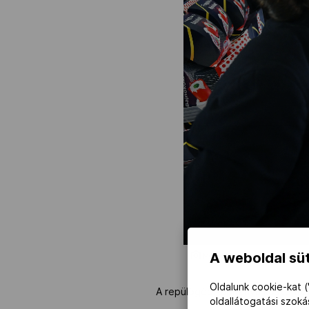
A weboldal süt
MOB-Média/Molnár Ádám
Oldalunk cookie-kat (
A repülőgép kapitánya köszöntöt
oldallátogatási szok