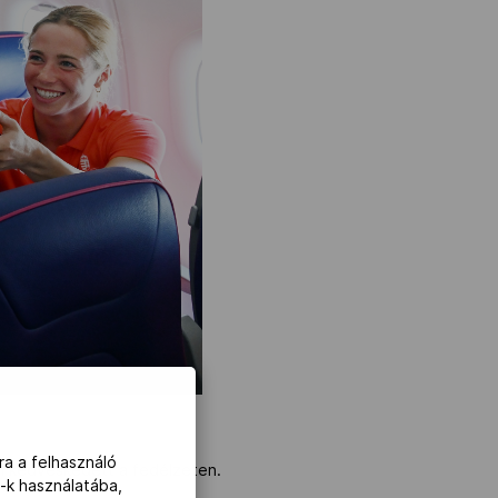
ra a felhasználó
al kedveskedett a fedélzeten.
-k használatába,