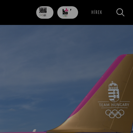
86
707
HÍREK
nap
nap