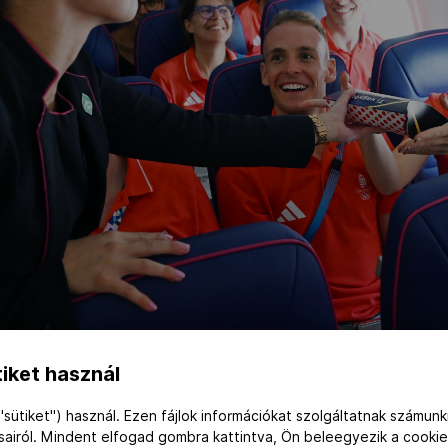
iket használ
"sütiket") használ. Ezen fájlok információkat szolgáltatnak számunk
te a Team Hungary-t, a Pöttyös pedig arany díszítésű Túró Rudiv
ásairól. Mindent elfogad gombra kattintva, Ön beleegyezik a cookie