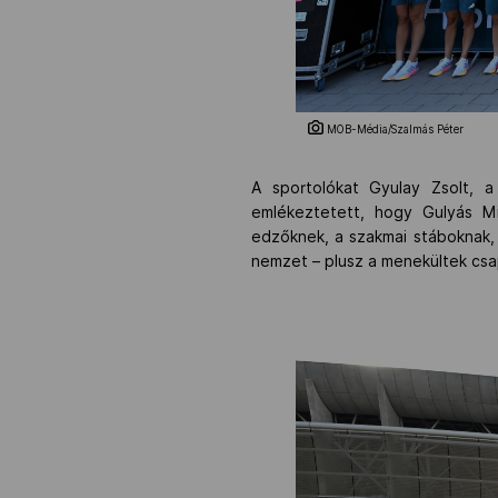
MOB-Média/Szalmás Péter
A sportolókat Gyulay Zsolt, a
emlékeztetett, hogy Gulyás Mi
edzőknek, a szakmai stáboknak
nemzet – plusz a menekültek csa