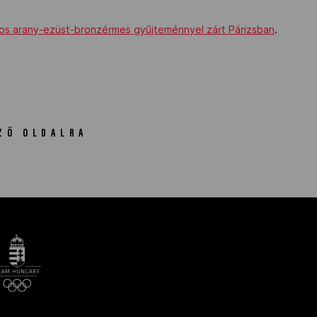
os arany-ezüst-bronzérmes gyűjteménnyel zárt Párizsban
.
ZŐ OLDALRA