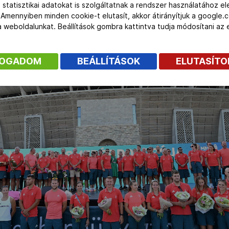
 érkeztek a Puskás Aréna mellé, ahol családtagok, szurkolók, spo
 statisztikai adatokat is szolgáltatnak a rendszer használatához e
 Amennyiben minden cookie-t elutasít, akkor átirányítjuk a google.
 a weboldalunkat. Beállítások gombra kattintva tudja módosítani a
FOGADOM
BEÁLLÍTÁSOK
ELUTASÍT