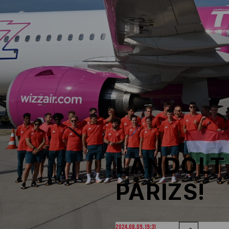
NOB
Társszervezetek
OVEP
Adatbank
LANDOLT 
PÁRIZS!
2024.08.09. 19:31