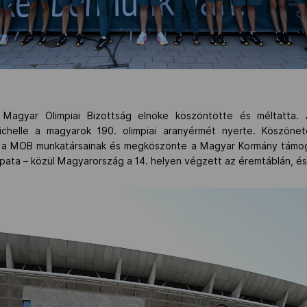
 Magyar Olimpiai Bizottság elnöke köszöntötte és méltatta. 
chelle a magyarok 190. olimpiai aranyérmét nyerte. Köszöne
, a MOB munkatársainak és megköszönte a Magyar Kormány támoga
pata – közül Magyarország a 14. helyen végzett az éremtáblán, és