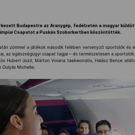
rkezett Budapestre az Aranygép, fedélzetén a magyar küldött
limpiai Csapatot a Puskás Szoborkertben köszöntötték.
ratán zömmel a játékok második felében versenyző sportolók és 
ai, az egészségügyi csapat tagjai – és természetesen a sportolók 
Kós Hubert úszó, Márton Viviana taekwondós, Halász Bence atlét
 Gulyás Michelle.