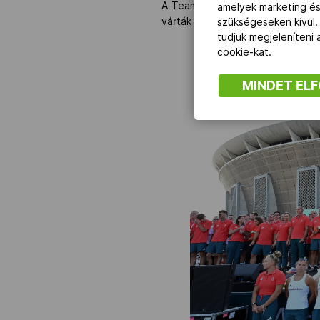
A Team Hungary tagjai buszokkal
amelyek marketing és
várták őket.
szükségeseken kívül.
tudjuk megjeleníteni
cookie-kat.
MINDET EL