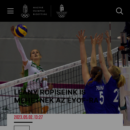
UGRÁS A TARTALOMRA »
Hírek
Galéria
Dakar 2026
LEÁNY RÖPISEINK IS
Los Angeles 2028
MEHETNEK AZ EYOF-RA
MOB
2023.05.02. 13:27