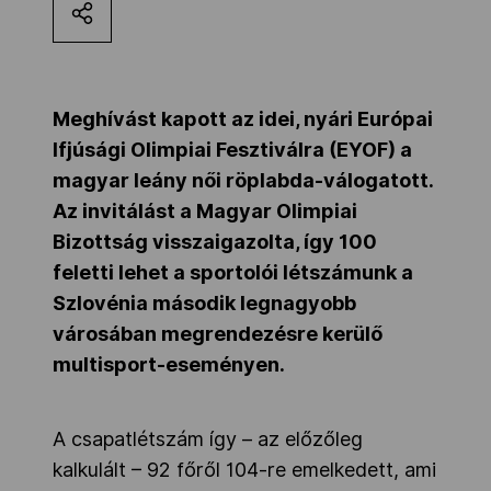
Kettőskarrier-program
NOB
Meghívást kapott az idei, nyári Európai
Ifjúsági Olimpiai Fesztiválra (EYOF) a
magyar leány női röplabda-válogatott.
Társszervezetek
Az invitálást a Magyar Olimpiai
Bizottság visszaigazolta, így 100
feletti lehet a sportolói létszámunk a
OVEP
Szlovénia második legnagyobb
városában megrendezésre kerülő
Adatbank
multisport-eseményen.
A csapatlétszám így – az előzőleg
kalkulált – 92 főről 104-re emelkedett, ami