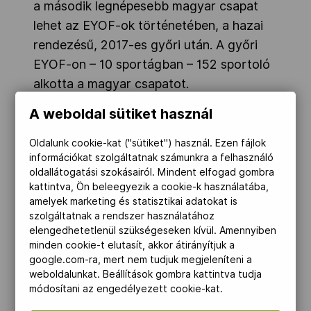
a második legnépesebb magyar csapat
lehet az EYOF-ok történetében, a hazai
rendezésű, 2017-es győri után. A győri
EYOF-on – 10 sportágban – 152 sportoló
alkotta a magyar csapatot.
A weboldal sütiket használ
További érdekesség, hogy most először
szerepel majd röplabdacsapatunk úgy,
Oldalunk cookie-kat ("sütiket") használ. Ezen fájlok
hogy nem a rendező ország jogán vívta ki
információkat szolgáltatnak számunkra a felhasználó
a lehetőséget (mint hat évvel ezelőtt).
oldallátogatási szokásairól. Mindent elfogad gombra
kattintva, Ön beleegyezik a cookie-k használatába,
amelyek marketing és statisztikai adatokat is
szolgáltatnak a rendszer használatához
elengedhetetlenül szükségeseken kívül. Amennyiben
minden cookie-t elutasít, akkor átirányítjuk a
google.com-ra, mert nem tudjuk megjeleníteni a
weboldalunkat. Beállítások gombra kattintva tudja
módosítani az engedélyezett cookie-kat.