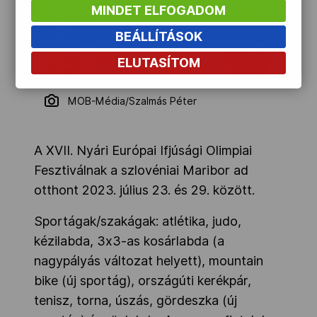
MINDET ELFOGADOM
BEÁLLÍTÁSOK
ELUTASÍTOM
MOB-Média/Szalmás Péter
A XVII. Nyári Európai Ifjúsági Olimpiai
Fesztiválnak a szlovéniai Maribor ad
otthont 2023. július 23. és 29. között.
Sportágak/szakágak: atlétika, judo,
kézilabda, 3x3-as kosárlabda (a
nagypályás változat helyett), mountain
bike (új sportág), országúti kerékpár,
tenisz, torna, úszás, gördeszka (új