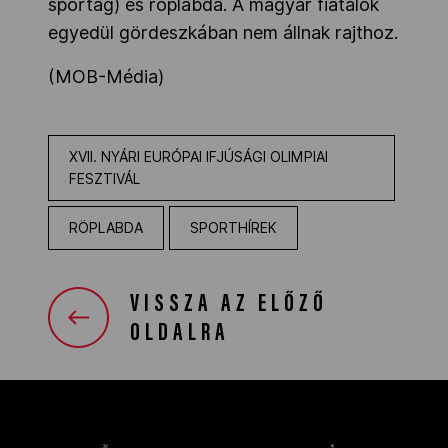
sportág) és röplabda. A magyar fiatalok
egyedül gördeszkában nem állnak rajthoz.
(MOB-Média)
XVII. NYÁRI EURÓPAI IFJÚSÁGI OLIMPIAI
FESZTIVÁL
RÖPLABDA
SPORTHÍREK
VISSZA AZ ELŐZŐ
OLDALRA