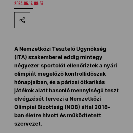
2024.06.17. 08:57
Kettőskarrier-program
NOB
A Nemzetközi Tesztelő Ügynökség
Társszervezetek
(ITA) szakemberei eddig mintegy
négyezer sportolót ellenőriztek a nyári
olimpiát megelőző kontrollidőszak
OVEP
hónapjaiban, és a párizsi ötkarikás
játékok alatt hasonló mennyiségű teszt
Adatbank
elvégzését tervezi a Nemzetközi
Olimpiai Bizottság (NOB) által 2018-
ban életre hívott és működtetett
szervezet.