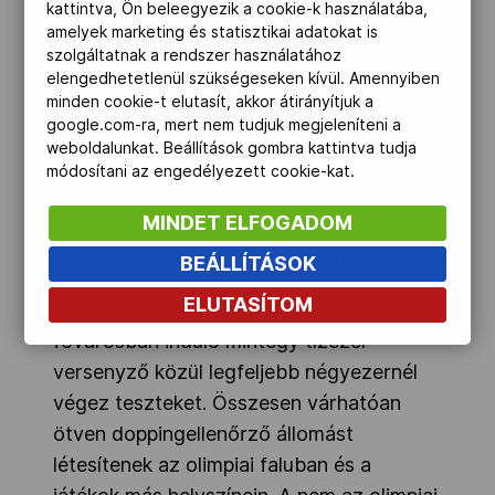
kattintva, Ön beleegyezik a cookie-k használatába,
A portál emlékeztet rá, hogy a 2021-es
amelyek marketing és statisztikai adatokat is
tokiói olimpián körülbelül 6200 tesztet
szolgáltatnak a rendszer használatához
végzett el az ITA 4000 sportolón, minek
elengedhetetlenül szükségeseken kívül. Amennyiben
minden cookie-t elutasít, akkor átirányítjuk a
eredményeként „néhány pozitív
google.com-ra, mert nem tudjuk megjeleníteni a
eredmény” született. A párizsi tesztelés –
weboldalunkat. Beállítások gombra kattintva tudja
olvasható az összegzésben – olyan
módosítani az engedélyezett cookie-kat.
egyéni sportolókat is megcélozhat, akik
MINDET ELFOGADOM
teljesítményükben „hirtelen és
megkérdőjelezhető” javulást mutatnak.
BEÁLLÍTÁSOK
ELUTASÍTOM
Az ITA terve az, hogy a francia
fővárosban induló mintegy tízezer
versenyző közül legfeljebb négyezernél
végez teszteket. Összesen várhatóan
ötven doppingellenőrző állomást
létesítenek az olimpiai faluban és a