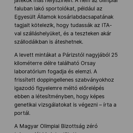
játékok más helyszínein. A nem az olimpiai
faluban lakó sportolókat, például az
Egyesült Államok kosárlabdacsapatának
tagjait kötelezik, hogy tudassák az ITA-
val szálláshelyüket, és a teszteken akár
szállodáikban is áteshetnek.
A levett mintákat a Párizstól nagyjából 25
kilométerre délre található Orsay
laboratórium fogadja és elemzi. A
frissített doppingellenes szabványokhoz
igazodó figyelemre méltó előrelépés
ebben a létesítményben, hogy képes
genetikai vizsgálatokat is végezni – írta a
portál.
A Magyar Olimpiai Bizottság zéró