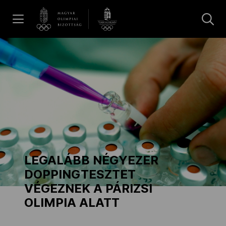
UGRÁS A TARTALOMRA »
Hírek
Galéria
Dakar 2026
LEGALÁBB NÉGYEZER
Los Angeles 2028
DOPPINGTESZTET
VÉGEZNEK A PÁRIZSI
OLIMPIA ALATT
MOB