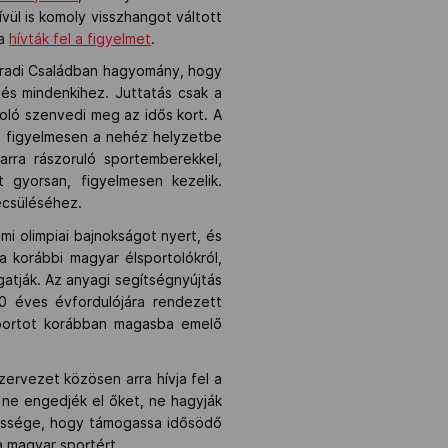
vül is komoly visszhangot váltott
ra
hívták fel a figyelmet
.
A Fradi Családban hagyomány, hogy
és mindenkihez. Juttatás csak a
toló szenvedi meg az idős kort. A
i figyelmesen a nehéz helyzetbe
arra rászoruló sportemberekkel,
t gyorsan, figyelmesen kezelik.
ecsüléséhez.
mi olimpiai bajnokságot nyert, és
 korábbi magyar élsportolókról,
gatják. Az anyagi segítségnyújtás
50 éves évfordulójára rendezett
sportot korábban magasba emelő
ervezet közösen arra hívja fel a
 ne engedjék el őket, ne hagyják
lessége, hogy támogassa idősödő
a magyar sportért.