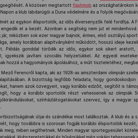
megsegítését. A közösen megtartott
flashmob
az országhatárokon kí
 Napon a klub labdarúgói a Duna védelmére és a folyók megóvásá
elmét az egykori élsportolók, az idős élversenyzők felé fordítja. 
m engedik el a kezét. Azonban a segítség nem jut el mindenhová 
 jár, miközben sok ezer magyar bajnok, érmes, első osztályú spor
a, amely korábban alapítványként működött, hosszú ideje kezel
t. Példás gonddal törődik az idős, egykor sok sikert aratott, 
 igyekszik javítani szociális helyzetükkel. Az egyedi eseteke
lnak hozzá a hagyományok ápolásához, a múlt tiszteletéhez, megb
 Mező Ferencről kapta, aki az 1928-as amszterdami olimpián szelle
pításában. A bizottság legfőbb feladata, hogy gondoskodjon a
kat, hanem azok özvegyeit, vagy korábbi edzőit, segítőit is támo
egít, hogy a korábbi sportolók részt vehessenek az olimpiák 
jókirándulásokat, színházlátogatásokat szervez, így a magyar 
.
izottságának útjai és szándékai most találkoztak. A klub és a sz
ét, hogy továbbra is szorosan fogják korábbi élsportolóik kezét,
dják meg, miben segíthetnek. Minden magyar sportegyesület köte
lataikkal, klubszeretetükkel és hűségükkel még sokáig tehessenek 