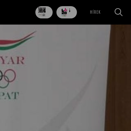
84
705
HÍREK
nap
nap