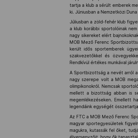
tartja a klub a sérült emberek 
ki. Júniusban a Nemzetközi Duna
Júliusban a zöld-fehér klub figy
a klub korábbi sportolóinak ne
nagy sikereket elért bajnokoknak
MOB Mező Ferenc Sportbizottság
került idős sportemberek ügyei
szakvezetőkkel és özvegyekkel,
Rendkívül értékes munkával járu
A Sportbizottság a nevét arról a
nagy szerepe volt a MOB megala
olimpikonokról. Nemcsak sportoló
mellett a bizottság abban is s
megemlékezéseken. Emellett ha
legendáink egységét összetartja
Az FTC a MOB Mező Ferenc Sportb
magyar sportegyesületek figyelm
magukra, kutassák fel őket, tu
élversenyzőit, hogy ők tapaszta