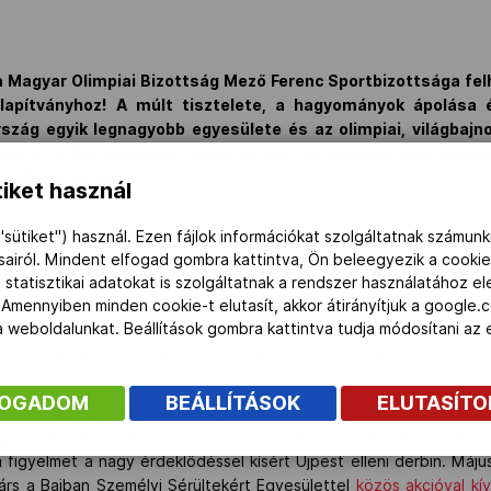
a Magyar Olimpiai Bizottság Mező Ferenc Sportbizottsága fe
lapítványhoz! A múlt tisztelete, a hagyományok ápolása
zág egyik legnagyobb egyesülete és az olimpiai, világbajn
úlius 31. a Gondoskodás Napja, amikor valamennyi sportszerv
segítheti sorsát
iket használ
valy decemberben azzal a céllal is kötött
stratégiai együttmű
"sütiket") használ. Ezen fájlok információkat szolgáltatnak számunk
atív szervezettel, az Ökumenikus Segélyszervezettel, hogy állan
ásairól. Mindent elfogad gombra kattintva, Ön beleegyezik a cookie
2015-ben minden hónapban a korábbiaknál is aktívabban áll ki eg
 statisztikai adatokat is szolgáltatnak a rendszer használatához e
ettek, rászorultak, szegények ügyét karolta fel és
indított ételos
 Amennyiben minden cookie-t elutasít, akkor átirányítjuk a google.
 a weboldalunkat. Beállítások gombra kattintva tudja módosítani a
 Tűzoltó utcai Gyermekklinikán
igyekeztünk segíteni
. Március
tközi Küzdelem Napját is tartották, az FTC tovább folytatta 
FOGADOM
BEÁLLÍTÁSOK
ELUTASÍT
olt, a Nemzeti Rákellenes Napon a klub segítségével
bemutatk
gy a rák ellenes küzdelemre a Ferencvárosi Torna Club a rák el
a figyelmet a nagy érdeklődéssel kísért Újpest elleni derbin. Má
Társ a Bajban Személyi Sérültekért Egyesülettel
közös akcióval kív