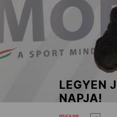
NOB
Társszervezetek
OVEP
Adatbank
LEGYEN J
NAPJA!
2015.07.31. 14:00