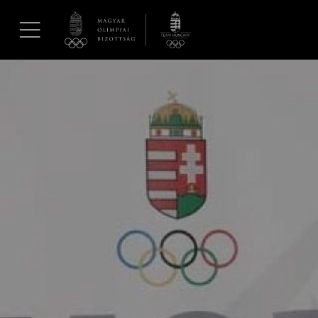
UGRÁS A TARTALOMRA »
Hírek
Galéria
Dakar 2026
Los Angeles 2028
MOB
Kettőskarrier-program