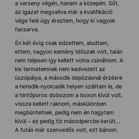
a verseny végén, hanem a közepén. Sőt,
az igazat megvallva már a kvalifikáció
vége felé úgy éreztem, hogy ki vagyok
facsarva.
Én két évig csak edzettem, aludtam,
ettem, nagyon kemény időszak volt, talán
nem teljesen így kellett volna csinálnom. A
kis termetemnek nem kedvezett az
úszópálya, a második depózásnál érzésre
a hetedik-nyolcadik helyen szálltam le, de
a hintőporos dobozom a boxon kívül volt,
vissza kellett raknom, máskülönben
megbüntetnek, pedig nem én hagytam
kívül – ez pedig tíz másodpercbe került…
A futás már szenvedős volt, ezt bánom.