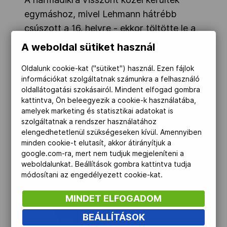
egymáshoz, mivel Lehmann hátrébb
csúszott a 16. helyre - ekkor töltötte le a
korábban kapott 15 másodperces
A weboldal sütiket használ
büntetését -, Bicsák pedig araszolt felfelé
Oldalunk cookie-kat ("sütiket") használ. Ezen fájlok
és a 18. pozícióban kanyarodott az utolsó
információkat szolgáltatnak számunkra a felhasználó
körre.
oldallátogatási szokásairól. Mindent elfogad gombra
kattintva, Ön beleegyezik a cookie-k használatába,
amelyek marketing és statisztikai adatokat is
szolgáltatnak a rendszer használatához
elengedhetetlenül szükségeseken kívül. Amennyiben
minden cookie-t elutasít, akkor átirányítjuk a
google.com-ra, mert nem tudjuk megjeleníteni a
weboldalunkat. Beállítások gombra kattintva tudja
módosítani az engedélyezett cookie-kat.
MINDET ELFOGADOM
BEÁLLÍTÁSOK