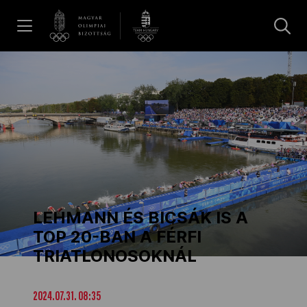
UGRÁS A TARTALOMRA »
Hírek
Galéria
Dakar 2026
LEHMANN ÉS BICSÁK IS A
Los Angeles 2028
TOP 20-BAN A FÉRFI
TRIATLONOSOKNÁL
MOB
2024.07.31. 08:35