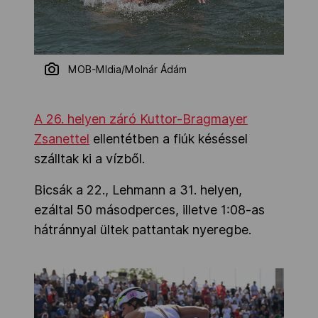
MOB-Mldia/Molnár Ádám
A 26. helyen záró Kuttor-Bragmayer
Zsanettel
ellentétben a fiúk késéssel
szálltak ki a vízből.
Bicsák a 22., Lehmann a 31. helyen,
ezáltal 50 másodperces, illetve 1:08-as
hátránnyal ültek pattantak nyeregbe.