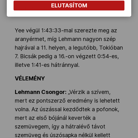
ELUTASÍTOM
MOB-Média/Molnár Ádám
Yee végül 1:43:33-mal szerezte meg az
aranyérmet, míg Lehmann nagyon szép
hajrával a 11. helyen, a legutóbb, Tokióban
7. Bicsák pedig a 16.-on végzett 0:54-es,
illetve 1:41-es hátránnyal.
VÉLEMÉNY
Lehmann Csongor:
„Vérzik a szívem,
mert ez pontszerző eredmény is lehetett
volna. Az úszással kezdődtek a pofonok,
mert az első bójánál keverték a
szemüvegem, így a hátralévő távot
szemüveg és úszósapka nélkül kellett