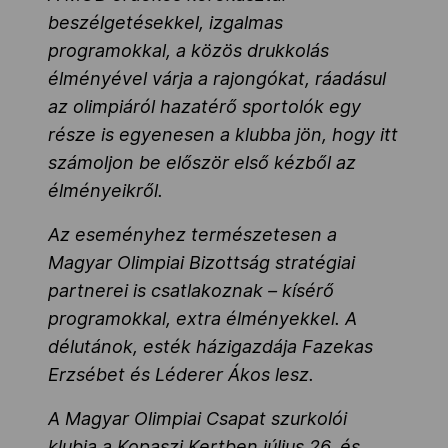
beszélgetésekkel, izgalmas
programokkal, a közös drukkolás
élményével várja a rajongókat, ráadásul
az olimpiáról hazatérő sportolók egy
része is egyenesen a klubba jön, hogy itt
számoljon be először első kézből az
élményeikről.
Az eseményhez természetesen a
Magyar Olimpiai Bizottság stratégiai
partnerei is csatlakoznak – kísérő
programokkal, extra élményekkel. A
délutánok, esték házigazdája Fazekas
Erzsébet és Léderer Ákos lesz.
A Magyar Olimpiai Csapat szurkolói
klubja a Kopaszi Kertben július 26. és