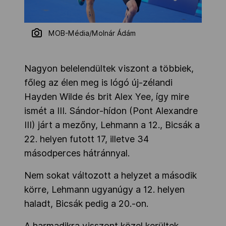
MOB-Média/Molnár Ádám
Nagyon belelendültek viszont a többiek,
főleg az élen meg is lógó új-zélandi
Hayden Wilde és brit Alex Yee, így mire
ismét a III. Sándor-hídon (Pont Alexandre
III) járt a mezőny, Lehmann a 12., Bicsák a
22. helyen futott 17, illetve 34
másodperces hátránnyal.
Nem sokat változott a helyzet a második
körre, Lehmann ugyanúgy a 12. helyen
haladt, Bicsák pedig a 20.-on.
A harmadikra visszont közel kerültek