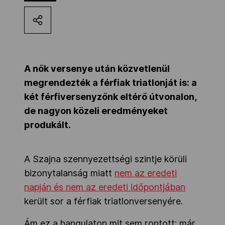
Kettőskarrier-program
NOB
A nők versenye után közvetlenül
megrendezték a férfiak triatlonját is: a
Társszervezetek
két férfiversenyzőnk eltérő útvonalon,
de nagyon közeli eredményeket
produkált.
OVEP
A Szajna szennyezettségi szintje körüli
Adatbank
bizonytalanság miatt
nem az eredeti
napján és nem az eredeti időpontjában
került sor a férfiak triatlonversenyére.
Ám ez a hangulaton mit sem rontott: már