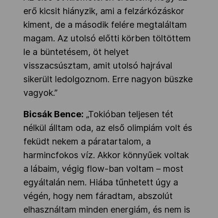
erő kicsit hiányzik, ami a felzárkózáskor
kiment, de a második felére megtaláltam
magam. Az utolsó előtti körben töltöttem
le a büntetésem, öt helyet
visszacsúsztam, amit utolsó hajrával
sikerült ledolgoznom. Erre nagyon büszke
vagyok.”
Bicsák Bence:
„Tokióban teljesen tét
nélkül álltam oda, az első olimpiám volt és
feküdt nekem a páratartalom, a
harmincfokos víz. Akkor könnyűek voltak
a lábaim, végig flow-ban voltam – most
egyáltalán nem. Hiába tűnhetett úgy a
végén, hogy nem fáradtam, abszolút
elhasználtam minden energiám, és nem is