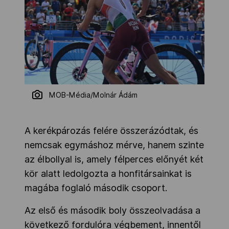
MOB-Média/Molnár Ádám
A kerékpározás felére összerázódtak, és
nemcsak egymáshoz mérve, hanem szinte
az élbollyal is, amely félperces előnyét két
kör alatt ledolgozta a honfitársainkat is
magába foglaló második csoport.
Az első és második boly összeolvadása a
következő fordulóra végbement, innentől