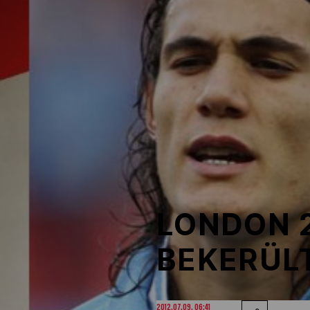
NOB
Társszervezetek
OVEP
Adatbank
LONDON 2
BEKERÜL
2012.07.09. 06:41