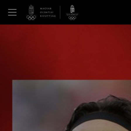
UGRÁS A TARTALOMRA »
Hírek
Galéria
Dakar 2026
Los Angeles 2028
MOB
Kettőskarrier-program