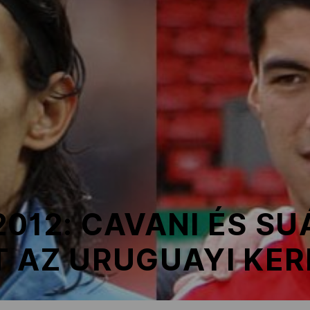
012: CAVANI ÉS SU
T AZ URUGUAYI KE