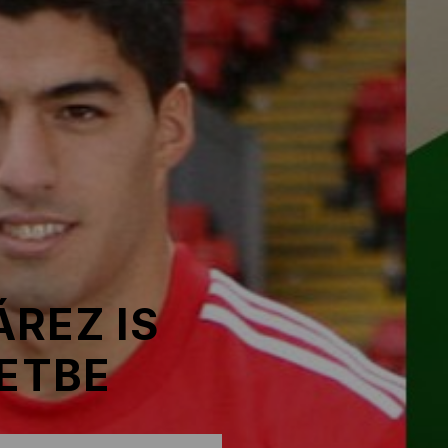
ÁREZ IS
RETBE