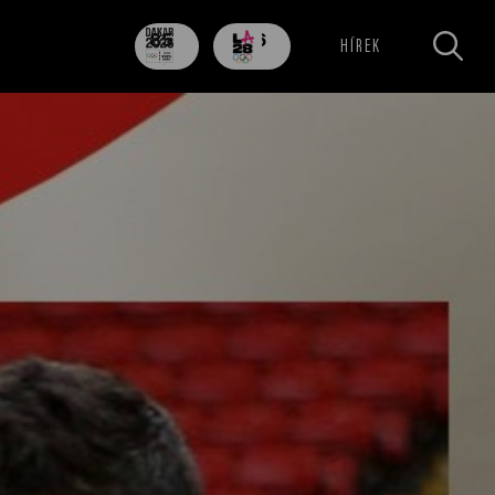
85
706
HÍREK
nap
nap