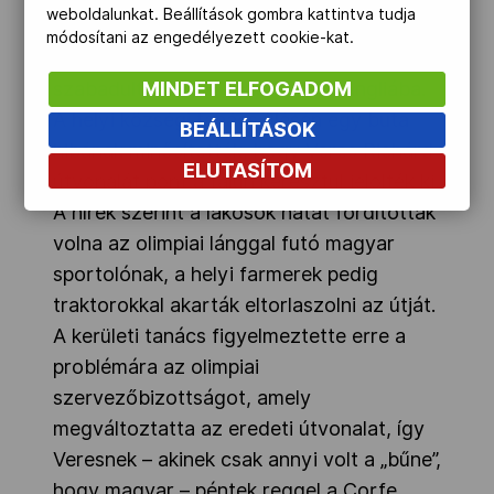
weboldalunkat. Beállítások gombra kattintva tudja
megkárosítottak.
módosítani az engedélyezett cookie-kat.
Turner és cégtársa 2011 márciusában
MINDET ELFOGADOM
szabadult, ezután hazautaztak Angliába.
A helyi községi tanács ülésén egy buta
BEÁLLÍTÁSOK
hibának minősítették, hogy Veres Richárd
ELUTASÍTOM
útvonalát pont a falun keresztül jelölték ki.
A hírek szerint a lakosok hátat fordítottak
volna az olimpiai lánggal futó magyar
sportolónak, a helyi farmerek pedig
traktorokkal akarták eltorlaszolni az útját.
A kerületi tanács figyelmeztette erre a
problémára az olimpiai
szervezőbizottságot, amely
megváltoztatta az eredeti útvonalat, így
Veresnek – akinek csak annyi volt a „bűne”,
hogy magyar – péntek reggel a Corfe