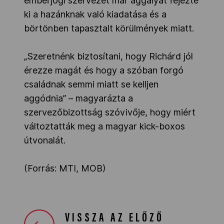
emberjogi szervezet már aggályát fejezte
ki a hazánknak való kiadatása és a
börtönben tapasztalt körülmények miatt.
„Szeretnénk biztosítani, hogy Richárd jól
érezze magát és hogy a szóban forgó
családnak semmi miatt se kelljen
aggódnia” – magyarázta a
szervezőbizottság szóvivője, hogy miért
változtatták meg a magyar kick-boxos
útvonalát.
(Forrás: MTI, MOB)
VISSZA AZ ELŐZŐ