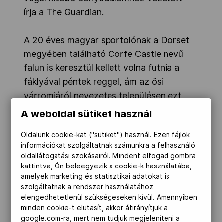
írja a The Guardian.
A 20 éves magyar sportolónak a Dorset
megyében található Corfe Castle nevű
falun is keresztül kellett volna futnia a
fáklyával péntek reggel, ám az ősi
várromjáról nevezetes településen ezt
nem nézték volna jó szemmel.
A weboldal sütiket használ
Mégpedig azért, mert az egyik lakos,
Oldalunk cookie-kat ("sütiket") használ. Ezen fájlok
bizonyos Michael Turner ellen
információkat szolgáltatnak számunkra a felhasználó
büntetőeljárás folyik Magyarországon, és
oldallátogatási szokásairól. Mindent elfogad gombra
hazánkban négy hónapot töltött
kattintva, Ön beleegyezik a cookie-k használatába,
amelyek marketing és statisztikai adatokat is
börtönben, miután egy általa működtetett
szolgáltatnak a rendszer használatához
budapesti marketingvállalkozás 2005-ben
elengedhetetlenül szükségeseken kívül. Amennyiben
csődbe ment, és a vád szerint 134
minden cookie-t elutasít, akkor átirányítjuk a
google.com-ra, mert nem tudjuk megjeleníteni a
ügyfelet majdnem 6 millió forinttal