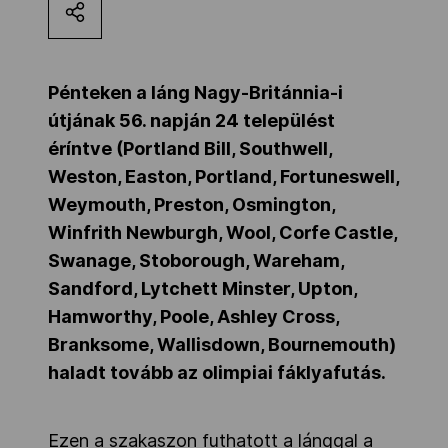
Kettőskarrier-program
Pénteken a láng Nagy-Británnia-i
NOB
útjának 56. napján 24 települést
éríntve (Portland Bill, Southwell,
Weston, Easton, Portland, Fortuneswell,
Társszervezetek
Weymouth, Preston, Osmington,
Winfrith Newburgh, Wool, Corfe Castle,
OVEP
Swanage, Stoborough, Wareham,
Sandford, Lytchett Minster, Upton,
Hamworthy, Poole, Ashley Cross,
Adatbank
Branksome, Wallisdown, Bournemouth)
haladt tovább az olimpiai fáklyafutás.
Ezen a szakaszon futhatott a lánggal a