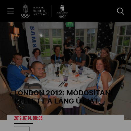
UGRÁS A TARTALOMRA »
Hírek
Galéria
Dakar 2026
LONDON 2012: MÓDOSÍTANI
Los Angeles 2028
KELLETT A LÁNG ÚTJÁT
MOB
2012.07.14. 08:06