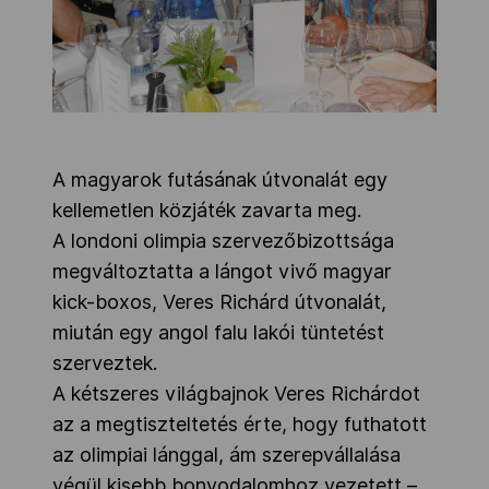
A magyarok futásának útvonalát egy
kellemetlen közjáték zavarta meg.
A londoni olimpia szervezőbizottsága
megváltoztatta a lángot vivő magyar
kick-boxos, Veres Richárd útvonalát,
miután egy angol falu lakói tüntetést
szerveztek.
A kétszeres világbajnok Veres Richárdot
az a megtiszteltetés érte, hogy futhatott
az olimpiai lánggal, ám szerepvállalása
végül kisebb bonyodalomhoz vezetett –