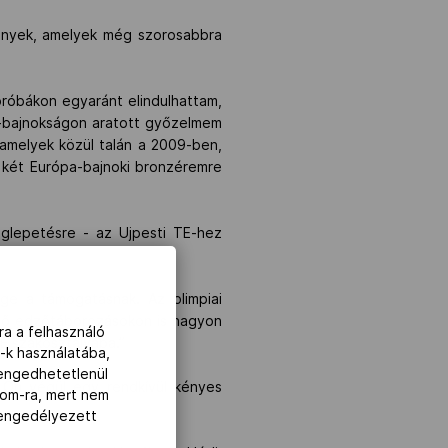
mények, amelyek még szorosabbra
róbákon egyaránt elindulhattam,
pa-bajnokságon aratott győzelmem
 amelyek közül talán a 2009-ben,
a két Európa-bajnoki bronzéremre
glepetésre - az Ujpesti TE-hez
ge a támogatásnak. Az olimpiai
vető edzőtáborozásokon is nagyon
ra a felhasználó
E szakosztályába.”
-k használatába,
lengedhetetlenül
n Ön végül egy rendkívül kényes
com-ra, mert nem
z engedélyezett