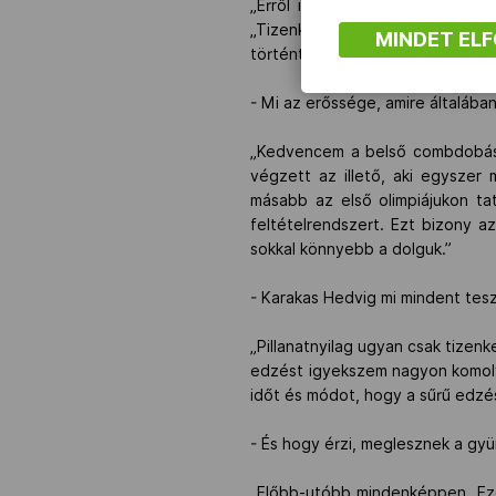
„Erről igazán nem szeretnék ré
„Tizenkét év alatt nyilván sokat
MINDET EL
történt, most Illés Sándorral kész
- Mi az erőssége, amire általáb
„Kedvencem a belső combdobás,
végzett az illető, aki egyszer 
másabb az első olimpiájukon ta
feltételrendszert. Ezt bizony a
sokkal könnyebb a dolguk.”
- Karakas Hedvig mi mindent tes
„Pillanatnyilag ugyan csak tizen
edzést igyekszem nagyon komolyan
időt és módot, hogy a sűrű edzésp
- És hogy érzi, meglesznek a gy
„Előbb-utóbb mindenképpen. Ezen