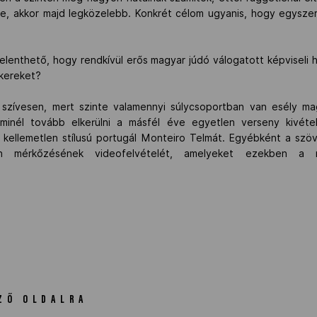
e, akkor majd legközelebb. Konkrét célom ugyanis, hogy egyszer 
lenthető, hogy rendkívül erős magyar júdó válogatott képviseli h
ikereket?
zívesen, mert szinte valamennyi súlycsoportban van esély mag
 minél tovább elkerülni a másfél éve egyetlen verseny kivéte
 kellemetlen stílusú portugál Monteiro Telmát. Egyébként a sz
en mérkőzésének videofelvételét, amelyeket ezekben a 
ZŐ OLDALRA