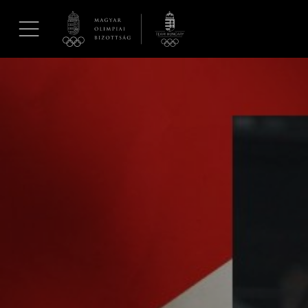
UGRÁS A TARTALOMRA »
Hírek
Galéria
Dakar 2026
Los Angeles 2028
MOB
Kettőskarrier-program