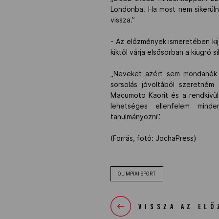
Londonba. Ha most nem sikerüln
vissza.”
- Az előzmények ismeretében kije
kiktől várja elsősorban a kiugró s
„Neveket azért sem mondanék s
sorsolás jóvoltából szeretném
Macumoto Kaorit és a rendkívül
lehetséges ellenfelem mind
tanulmányozni”.
(Forrás, fotó: JochaPress)
OLIMPIAI SPORT
VISSZA AZ ELŐ