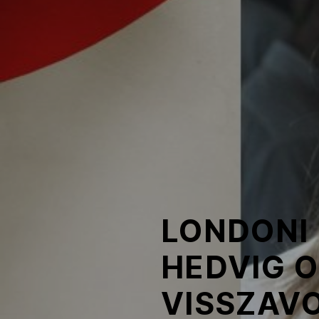
NOB
Társszervezetek
OVEP
Adatbank
LONDONI
HEDVIG O
VISSZAV