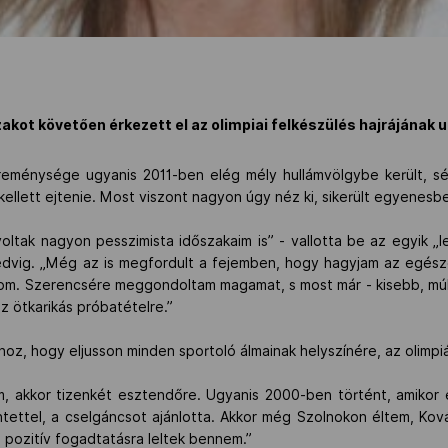
kot követően érkezett el az olimpiai felkészülés hajrájának u
eménysége ugyanis 2011-ben elég mély hullámvölgybe került, sérü
ellett ejtenie. Most viszont nagyon úgy néz ki, sikerült egyenesbe
oltak nagyon pesszimista időszakaim is” - vallotta be az egyik „
dvig. „Még az is megfordult a fejemben, hogy hagyjam az egész
nom. Szerencsére meggondoltam magamat, s most már - kisebb, múl
 ötkarikás próbatételre.”
oz, hogy eljusson minden sportoló álmainak helyszínére, az olimpi
m, akkor tizenkét esztendőre. Ugyanis 2000-ben történt, amikor 
ntettel, a cselgáncsot ajánlotta. Akkor még Szolnokon éltem, Ko
 pozitív fogadtatásra leltek bennem.”