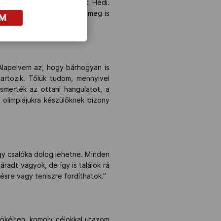
kérdezésre adandó választ Hédi.
reztem a váltást. Végül ez meg is
OM
lapelvem az, hogy bárhogyan is
tartozik. Tőlük tudom, mennyivel
smerték az ottani hangulatot, a
 olimpiájukra készülőknek bizony
egy csalóka dolog lehetne. Minden
radt vagyok, de így is találok rá
zésre vagy teniszre fordíthatok.”
tökélten, komoly célokkal utazom