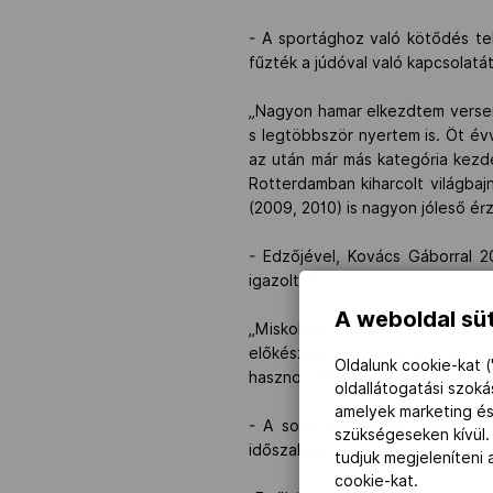
- A sportághoz való kötődés te
fűzték a júdóval való kapcsolatá
„Nagyon hamar elkezdtem versen
s legtöbbször nyertem is. Öt év
az után már más kategória kezde
Rotterdamban kiharcolt világbaj
(2009, 2010) is nagyon jóleső ér
- Edzőjével, Kovács Gáborral 
igazoltak.
A weboldal süt
„Miskolcon tarthatatlanná vál
előkészületi tornákon viszont s
Oldalunk cookie-kat (
hasznos, ha részt tudok venni. 
oldallátogatási szok
amelyek marketing és
- A sors fura fintora, hogy en
szükségeseken kívül.
időszakban, alig két hónappal az
tudjuk megjeleníteni
cookie-kat.