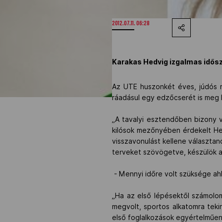
2012.07.11. 06:28
Karakas Hedvig izgalmas idősza
Az UTE huszonkét éves, júdós r
ráadásul egy edzőcserét is meg k
„A tavalyi esztendőben bizony v
kilósok mezőnyében érdekelt He
visszavonulást kellene választa
terveket szövögetve, készülök az
- Mennyi időre volt szüksége ahh
„Ha az első lépésektől számolo
megvolt, sportos alkatomra teki
első foglalkozások egyértelműen