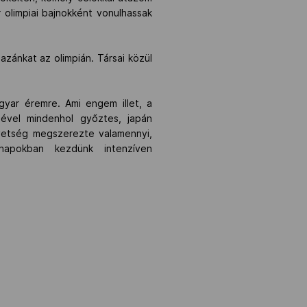
olimpiai bajnokként vonulhassak
azánkat az olimpián. Társai közül
yar éremre. Ami engem illet, a
lével mindenhol győztes, japán
övetség megszerezte valamennyi,
napokban kezdünk intenzíven