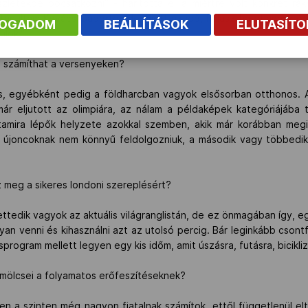
szletekbe bocsátkozni” - hárította el a miértre volt konkrét rá
 tanultam Kovács Gábortól, de eljött az idő, halaszthatatlannak é
FOGADOM
BEÁLLÍTÁSOK
ELUTASÍT
ülök.”
an számíthat a versenyeken?
 egyébként pedig a földharcban vagyok elsősorban otthonos. A
már eljutott az olimpiára, az nálam a példaképek kategóriájába 
tamira lépők helyzete azokkal szemben, akik már korábban megi
z újoncoknak nem könnyű feldolgozniuk, a második vagy többedik
z meg a sikeres londoni szereplésért?
kettedik vagyok az aktuális világranglistán, de ez önmagában így, 
 venni és kihasználni azt az utolsó percig. Bár leginkább csontfá
rogram mellett legyen egy kis időm, amit úszásra, futásra, bicikli
ümölcsei a folyamatos erőfeszítéseknek?
 a szinten még nagyon fiatalnak számítok, ettől függetlenül el