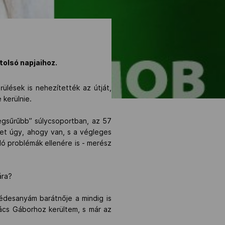
tolsó napjaihoz.
lések is nehezítették az útját,
 kerülnie.
legsűrűbb” súlycsoportban, az 57
et úgy, ahogy van, s a végleges
ó problémák ellenére is - merész
ára?
édesanyám barátnője a mindig is
vács Gáborhoz kerültem, s már az