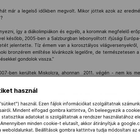
hát már a legelső időkben megvolt. Mikor jöttek azok az ered
t?
yezni, így a diákolimpiákon és egyéb, a koromnak megfelelő erőp
vel később, 2005-ben a Salzburgban lebonyolított ifjúsági Euró
tét jelentette. Tíz érmem van a korosztályos világversenyekről,
noki bronzérem említése kívánkozik legelőre, de természetesen 
zésekkel gondolok vissza.”
2007-ben kerültek Miskolcra, ahonnan 2011. végén - nem kis me
iket használ
t a helyzetünk, az MVSC vezetői kerek-perec közölték, hogy vé
zinte illik megjelenni, valamint a kisebb-nagyobb versenyeket kö
"sütiket") használ. Ezen fájlok információkat szolgáltatnak számunk
Így kerültünk végül közös megegyezéssel Miskolcól Újpestre, az UT
ásairól. Mindent elfogad gombra kattintva, Ön beleegyezik a cookie
 statisztikai adatokat is szolgáltatnak a rendszer használatához e
nyi, közös csata, komoly fejlődési fokozatok elérését követőe
 Amennyiben minden cookie-t elutasít, akkor átirányítjuk a google.
 olimpia előtt, edzőcserére határozta el magát.
 a weboldalunkat. Beállítások gombra kattintva tudja módosítani a