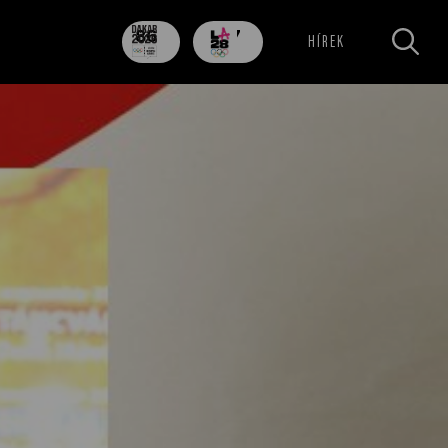
86
707
HÍREK
nap
nap