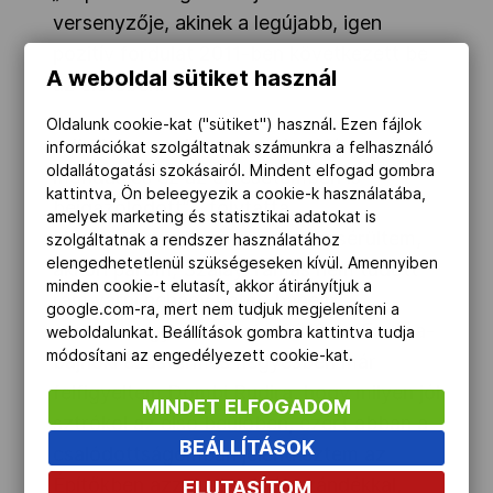
versenyzője, akinek a legújabb, igen
pozitív fordulat 2011-ben következett be
A weboldal sütiket használ
az életében.
Oldalunk cookie-kat ("sütiket") használ. Ezen fájlok
„Minden rosszban van valami jó - tartja a
információkat szolgáltatnak számunkra a felhasználó
oldallátogatási szokásairól. Mindent elfogad gombra
mondás és ez az én esetemben is
kattintva, Ön beleegyezik a cookie-k használatába,
beigazolódott” - folytatta.
amelyek marketing és statisztikai adatokat is
„Amikor ugyanis tavasszal megsérültem,
szolgáltatnak a rendszer használatához
elengedhetetlenül szükségeseken kívül. Amennyiben
akkori párom, Szalay Tamás nem tudott
minden cookie-t elutasít, akkor átirányítjuk a
rám várni néhány hetet, hanem
google.com-ra, mert nem tudjuk megjeleníteni a
cserbenhagyott. Mivel a 2010-es Európa-
weboldalunkat. Beállítások gombra kattintva tudja
módosítani az engedélyezett cookie-kat.
bajnoki ezüstérmes négyesben már
felfigyeltem Dombi Rudira, hogy milyen jól
MINDET ELFOGADOM
sztrókol az első beülőben, ezért abban a
BEÁLLÍTÁSOK
csalódottságomban jelentkeztem az
Építőkben azzal a konkrét szándékkal,
ELUTASÍTOM