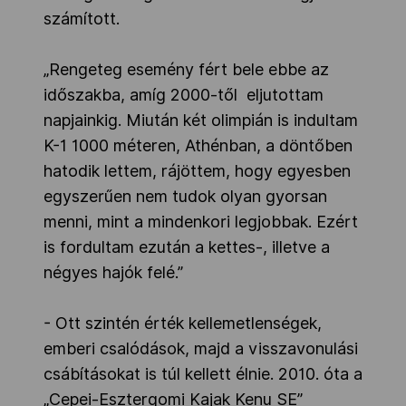
számított.
„Rengeteg esemény fért bele ebbe az
időszakba, amíg 2000-től eljutottam
napjainkig. Miután két olimpián is indultam
K-1 1000 méteren, Athénban, a döntőben
hatodik lettem, rájöttem, hogy egyesben
egyszerűen nem tudok olyan gyorsan
menni, mint a mindenkori legjobbak. Ezért
is fordultam ezután a kettes-, illetve a
négyes hajók felé.”
- Ott szintén érték kellemetlenségek,
emberi csalódások, majd a visszavonulási
csábításokat is túl kellett élnie. 2010. óta a
„Cepei-Esztergomi Kajak Kenu SE”