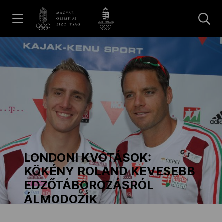
UGRÁS A TARTALOMRA »
Hírek
Galéria
Dakar 2026
LONDONI KVÓTÁSOK:
Los Angeles 2028
KÖKÉNY ROLAND KEVESEBB
EDZŐTÁBOROZÁSRÓL
ÁLMODOZIK
MOB