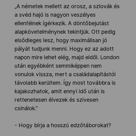
„A németek mellett az orosz, a szlovák és
a svéd hajó is nagyon veszélyes
ellenfélnek ígérkezik. A döntőbejutást
alapkövetelménynek tekintjük. Ott pedig
elsődleges lesz, hogy maximálisan jó
pályát tudjunk menni. Hogy ez az adott
napon mire lehet elég, majd eldől. London
után egyébként semmiképpen nem
vonulok vissza, mert a családalapítástól
távolabb kerültem. Így most továbbra is
kajakozhatok, amit ennyi idő után is
rettenetesen élvezek és szívesen
csinálok.”
- Hogy bírja a hosszú edzőtáborokat?