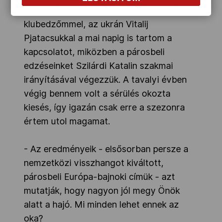
hogy vele megpróbáljam. Esztergomi
klubedzőmmel, az ukrán Vitalij
Pjatacsukkal a mai napig is tartom a
kapcsolatot, miközben a párosbeli
edzéseinket Szilárdi Katalin szakmai
irányításával végezzük. A tavalyi évben
végig bennem volt a sérülés okozta
kiesés, így igazán csak erre a szezonra
értem utol magamat.
- Az eredményeik - elsősorban persze a
nemzetközi visszhangot kiváltott,
párosbeli Európa-bajnoki címük - azt
mutatják, hogy nagyon jól megy Önök
alatt a hajó. Mi minden lehet ennek az
oka?