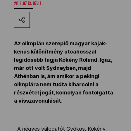
2012.07.13. 07:11
Kettőskarrier-program
NOB
Az olimpián szereplő magyar kajak-
kenus különítmény utcahosszal
Társszervezetek
legidősebb tagja Kökény Roland. Igaz,
már ott volt Sydneyben, majd
OVEP
Athénban is, ám amikor a pekingi
olimpiára nem tudta kiharcolni a
részvétel jogát, komolyan fontolgatta
Adatbank
a visszavonulását.
„A négyes válogatót Gyökös, Kökény,