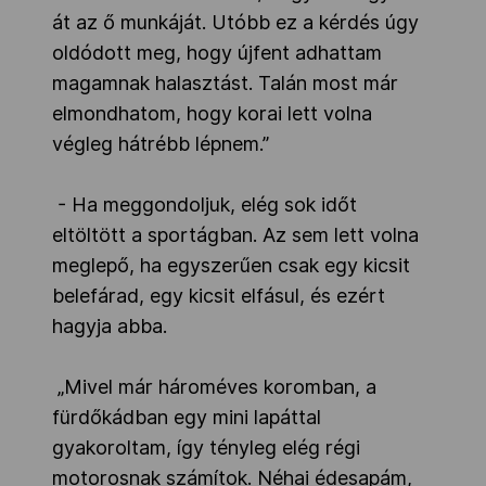
át az ő munkáját. Utóbb ez a kérdés úgy
oldódott meg, hogy újfent adhattam
magamnak halasztást. Talán most már
elmondhatom, hogy korai lett volna
végleg hátrébb lépnem.”
- Ha meggondoljuk, elég sok időt
eltöltött a sportágban. Az sem lett volna
meglepő, ha egyszerűen csak egy kicsit
belefárad, egy kicsit elfásul, és ezért
hagyja abba.
„Mivel már hároméves koromban, a
fürdőkádban egy mini lapáttal
gyakoroltam, így tényleg elég régi
motorosnak számítok. Néhai édesapám,