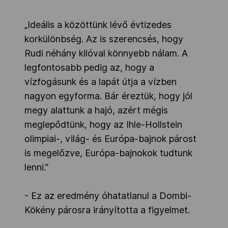
„Ideális a közöttünk lévő évtizedes
korkülönbség. Az is szerencsés, hogy
Rudi néhány kilóval könnyebb nálam. A
legfontosabb pedig az, hogy a
vízfogásunk és a lapát útja a vízben
nagyon egyforma. Bár éreztük, hogy jól
megy alattunk a hajó, azért mégis
meglepődtünk, hogy az Ihle-Hollstein
olimpiai-, világ- és Európa-bajnok párost
is megelőzve, Európa-bajnokok tudtunk
lenni.”
- Ez az eredmény óhatatlanul a Dombi-
Kökény párosra irányította a figyelmet.