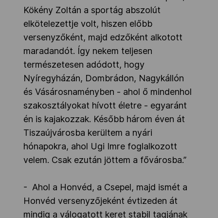
Kökény Zoltán a sportág abszolút
elkötelezettje volt, hiszen előbb
versenyzőként, majd edzőként alkotott
maradandót. Így nekem teljesen
természetesen adódott, hogy
Nyíregyházán, Dombrádon, Nagykállón
és Vásárosnaményben - ahol ő mindenhol
szakosztályokat hívott életre - egyaránt
én is kajakozzak. Később három éven át
Tiszaújvárosba kerültem a nyári
hónapokra, ahol Ugi Imre foglalkozott
velem. Csak ezután jöttem a fővárosba.”
- Ahol a Honvéd, a Csepel, majd ismét a
Honvéd versenyzőjeként évtizeden át
mindig a válogatott keret stabil tagjának