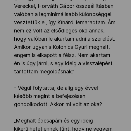
Vereckei, Horváth Gábor összeállításban
valóban a legminimálisabb különbséggel
vesztettük el, így Kínáról lemaradtam. Ám
nem ez volt az elsődleges oka annak,
hogy valóban le akartam adni a szerelést.
Amikor ugyanis Kolonics Gyuri meghalt,
engem is elkapott a félsz. Nem akartam
én is úgy járni, s egy ideig a visszalépést
tartottam megoldásnak.”
- Végül folytatta, de alig egy évvel
később megint a befejezésen
gondolkodott. Akkor mi volt az oka?
„Meghalt édesapám és egy ideig
kikerülhetetlennek tűnt, hogy ne vegyem