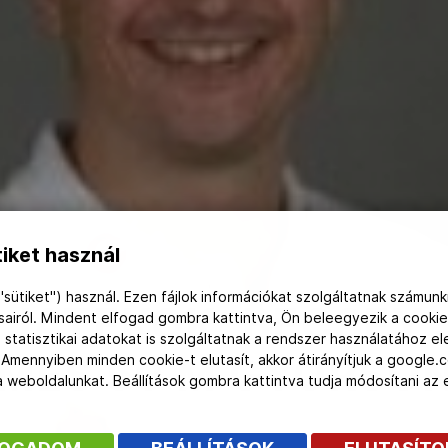
iket használ
"sütiket") használ. Ezen fájlok információkat szolgáltatnak számunk
 JÁTÉKOK: BECSEY
ásairól. Mindent elfogad gombra kattintva, Ön beleegyezik a cookie
 statisztikai adatokat is szolgáltatnak a rendszer használatához e
MES 50 M GYORSO
 Amennyiben minden cookie-t elutasít, akkor átirányítjuk a google.
 a weboldalunkat. Beállítások gombra kattintva tudja módosítani a