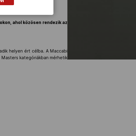
OM
okon, ahol közösen rendezik az
adik helyen ért célba. A Maccabi
s Masters kategóriákban mérhetik