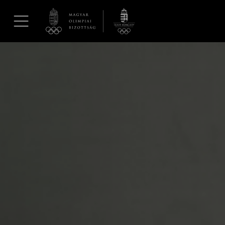
UGRÁS A TARTALOMRA »
Hírek
Galéria
Dakar 2026
Los Angeles 2028
MOB
Kettőskarrier-program