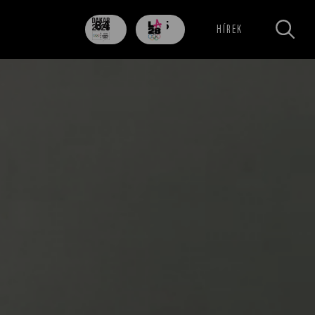
84
705
HÍREK
nap
nap