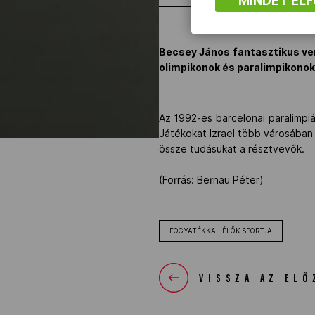
MINDET EL
Becsey János fantasztikus ver
olimpikonok és paralimpikonok
Az 1992-es barcelonai paralimpi
Játékokat Izrael több városában
össze tudásukat a résztvevők.
(Forrás: Bernau Péter)
FOGYATÉKKAL ÉLŐK SPORTJA
VISSZA AZ ELŐ