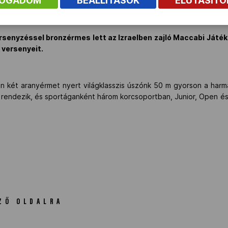
FOGADOM
BEÁLLÍTÁSOK
ELUTASÍT
senyzéssel bronzérmes lett az Izraelben zajló Maccabi Játék
 versenyeit.
án két aranyérmet nyert világklasszis úszónk 50 m gyorson a harm
 rendezik, és sportáganként három korcsoportban, Junior, Open é
ZŐ OLDALRA