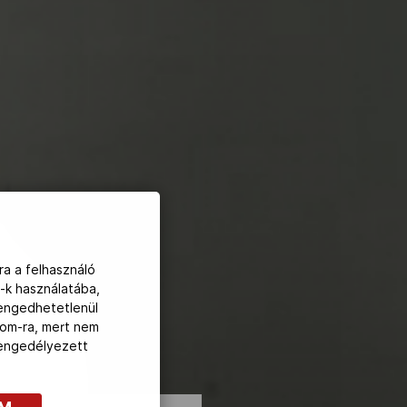
ra a felhasználó
 JÁNOS
-k használatába,
lengedhetetlenül
N
com-ra, mert nem
z engedélyezett