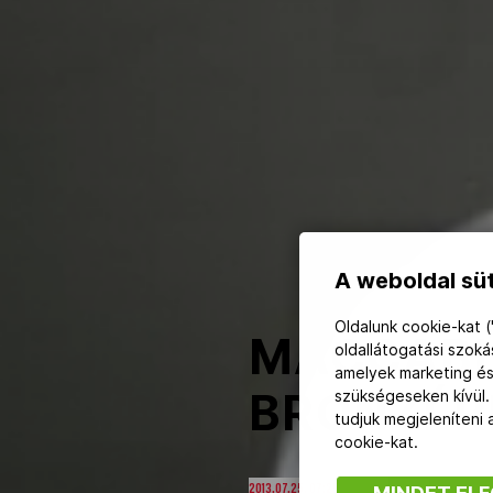
NOB
Társszervezetek
OVEP
Adatbank
A weboldal süt
Oldalunk cookie-kat (
MACCABI
oldallátogatási szok
amelyek marketing és
BRONZÉR
szükségeseken kívül.
tudjuk megjeleníteni
cookie-kat.
2013.07.25. 07:25