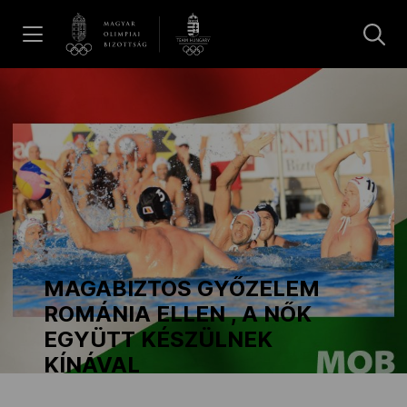
UGRÁS A TARTALOMRA »
Hírek
Galéria
Dakar 2026
MAGABIZTOS GYŐZELEM
Los Angeles 2028
ROMÁNIA ELLEN , A NŐK
EGYÜTT KÉSZÜLNEK
KÍNÁVAL
MOB