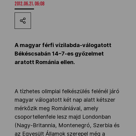
2012.06.21. 06:08
Kettőskarrier-program
NOB
A magyar férfi vízilabda-válogatott
Békéscsabán 14–7-es győzelmet
Társszervezetek
aratott Románia ellen.
OVEP
A tízhetes olimpiai felkészülés felénél járó
Adatbank
magyar válogatott két nap alatt kétszer
mérkőzik meg Romániával, amely
csoportellenfele lesz majd Londonban
(Nagy-Britannia, Montenegró, Szerbia és
az Egyesült Államok szerepel még a