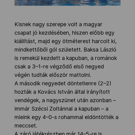
Kisnek nagy szerepe volt a magyar
csapat jó kezdésében, hiszen előbb egy
kiállítást, majd egy ötméterest harcolt ki,
mindkettőből gól született. Baksa László
is remekül kezdett a kapuban, a románok
csak a 3–1-re végződő első negyed
végén tudták először mattolni.
A második negyedet döntetlenre (2–2)
hozták a Kovács István által irányított
vendégek, a nagyszünet után azonban –
immár Szécsi Zoltánnal a kapuban – a
mieink egy 4–0-s rohammal eldöntötték a
meccset.
A záró játékrészben már 14–5-re is