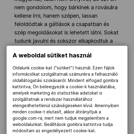
nem gondolom, hogy bárkinek a rovására
kellene írni, hanem szépen, lassan
feloldódtak a gátlások a csapatban és
szép megoldásokat is lehetett látni. Sokat
tudunk javulni és sokszor elkapkodtuk a
helyzeteket, de hát nem panaszkodom, 14
A weboldal sütiket használ
gólt lőttünk.
- Amit ma előtérbe helyeztünk mindenki
Oldalunk cookie-kat ("sütiket") használ. Ezen fájlok
láthatta, az a védekezés volt, mert végül
információkat szolgáltatnak számunkra a felhasználó
oldallátogatási szokásairól. Mindent elfogad gombra
is az utolsó két percet leszámítva elég
kattintva, Ön beleegyezik a cookie-k használatába,
rendesen megoldottuk, és ez
amelyek marketing és statisztikai adatokat is
mindenképpen bíztató jelnek tűnik. Holnap
szolgáltatnak a rendszer használatához
elengedhetetlenül szükségeseken kívül. Amennyiben
lesz egy újabb meccs, ugyanez ellen az
minden cookie-t elutasít, akkor átirányítjuk a
ellenfél ellen, újra össze kell magunkat
google.com-ra, mert nem tudjuk megjeleníteni a
szedjük, mert lehetett látni, hogy azért
weboldalunkat. Beállítások gombra kattintva tudja
módosítani az engedélyezett cookie-kat.
van a román csapatban játékerő.