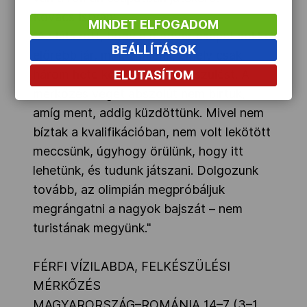
Kovács István:
MINDET ELFOGADOM
"Az látszott, hogy a magyar csapat sokkal
BEÁLLÍTÁSOK
előrébb jár, mint a miénk, amely csak
három hete kezdte el a felkészülést. A
ELUTASÍTOM
mérkőzés végét abszolút nem bírtuk,
amíg ment, addig küzdöttünk. Mivel nem
bíztak a kvalifikációban, nem volt lekötött
meccsünk, úgyhogy örülünk, hogy itt
lehetünk, és tudunk játszani. Dolgozunk
tovább, az olimpián megpróbáljuk
megrángatni a nagyok bajszát – nem
turistának megyünk."
FÉRFI VÍZILABDA, FELKÉSZÜLÉSI
MÉRKŐZÉS
MAGYARORSZÁG–ROMÁNIA 14–7 (3–1,