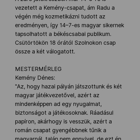
vezetett a Kemény-csapat, ám Radu a
végén még kozmetikázni tudott az
eredményen, így 14–7-es magyar sikernek
tapsolhatott a békéscsabai publikum.
Csütörtökön 18 órától Szolnokon csap
össze a két válogatott.
MESTERMÉRLEG
Kemény Dénes:
"Az, hogy hazai pályán játszottunk és két
magyar játékvezetővel, azért az
mindenképpen ad egy nyugalmat,
biztonságot a játékosoknak. Ráadásul
papíron, akárhogy is vesszük, azért a
román csapat gyengébbnek tűnik a
magyarnál, talán nem ennyivel, de ezt én