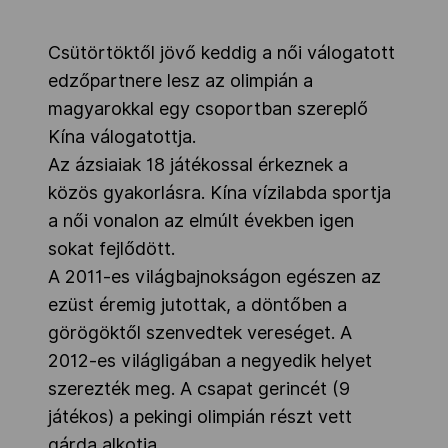
Csütörtöktől jövő keddig a női válogatott
edzőpartnere lesz az olimpián a
magyarokkal egy csoportban szereplő
Kína válogatottja.
Az ázsiaiak 18 játékossal érkeznek a
közös gyakorlásra. Kína vízilabda sportja
a női vonalon az elmúlt években igen
sokat fejlődött.
A 2011-es világbajnokságon egészen az
ezüst éremig jutottak, a döntőben a
görögöktől szenvedtek vereséget. A
2012-es világligában a negyedik helyet
szerezték meg. A csapat gerincét (9
játékos) a pekingi olimpián részt vett
gárda alkotja.