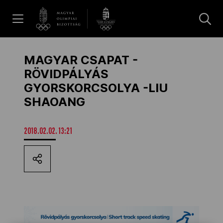
UGRÁS A TARTALOMRA »
Hírek
MAGYAR CSAPAT -
RÖVIDPÁLYÁS
GYORSKORCSOLYA -LIU
Galéria
SHAOANG
Dakar 2026
2018.02.02. 13:21
Los Angeles 2028
MOB