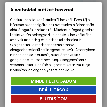
Kettőskarrier-program
A weboldal sütiket használ
Oldalunk cookie-kat ("sütiket") használ. Ezen fájlok
NOB
információkat szolgáltatnak számunkra a felhasználó
oldallátogatási szokásairól. Mindent elfogad gombra
kattintva, Ön beleegyezik a cookie-k használatába,
amelyek marketing és statisztikai adatokat is
Társszervezetek
szolgáltatnak a rendszer használatához
elengedhetetlenül szükségeseken kívül. Amennyiben
minden cookie-t elutasít, akkor átirányítjuk a
OVEP
google.com-ra, mert nem tudjuk megjeleníteni a
weboldalunkat. Beállítások gombra kattintva tudja
módosítani az engedélyezett cookie-kat.
Adatbank
MINDET ELFOGADOM
BEÁLLÍTÁSOK
ELUTASÍTOM