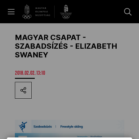
UGRÁS A TARTALOMRA »
Hírek
MAGYAR CSAPAT -
SZABADSÍZÉS - ELIZABETH
SWANEY
Galéria
2018.02.02. 13:10
Dakar 2026
Los Angeles 2028
MOB