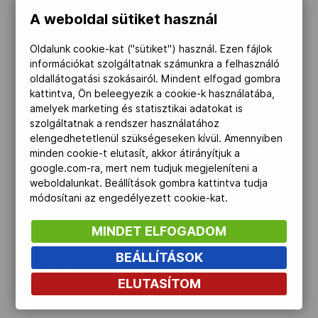
A weboldal sütiket használ
Kettőskarrier-program
Oldalunk cookie-kat ("sütiket") használ. Ezen fájlok
információkat szolgáltatnak számunkra a felhasználó
NOB
oldallátogatási szokásairól. Mindent elfogad gombra
kattintva, Ön beleegyezik a cookie-k használatába,
amelyek marketing és statisztikai adatokat is
szolgáltatnak a rendszer használatához
Társszervezetek
elengedhetetlenül szükségeseken kívül. Amennyiben
minden cookie-t elutasít, akkor átirányítjuk a
google.com-ra, mert nem tudjuk megjeleníteni a
OVEP
weboldalunkat. Beállítások gombra kattintva tudja
módosítani az engedélyezett cookie-kat.
MINDET ELFOGADOM
Adatbank
BEÁLLÍTÁSOK
ELUTASÍTOM