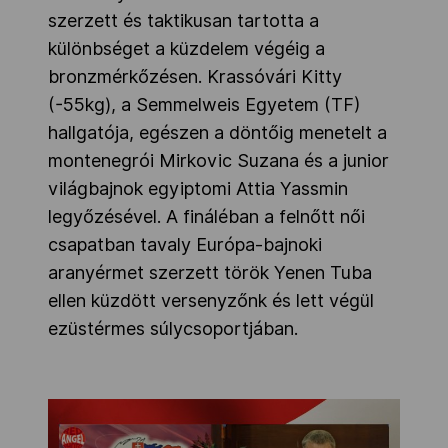
szerzett és taktikusan tartotta a
különbséget a küzdelem végéig a
bronzmérkőzésen. Krassóvári Kitty
(-55kg), a Semmelweis Egyetem (TF)
hallgatója, egészen a döntőig menetelt a
montenegrói Mirkovic Suzana és a junior
világbajnok egyiptomi Attia Yassmin
legyőzésével. A fináléban a felnőtt női
csapatban tavaly Európa-bajnoki
aranyérmet szerzett török Yenen Tuba
ellen küzdött versenyzőnk és lett végül
ezüstérmes súlycsoportjában.