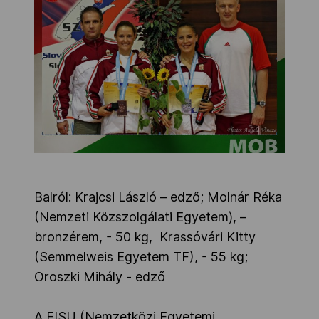
Balról: Krajcsi László – edző; Molnár Réka
(Nemzeti Közszolgálati Egyetem), –
bronzérem, - 50 kg, Krassóvári Kitty
(Semmelweis Egyetem TF), - 55 kg;
Oroszki Mihály - edző
A FISU (Nemzetközi Egyetemi