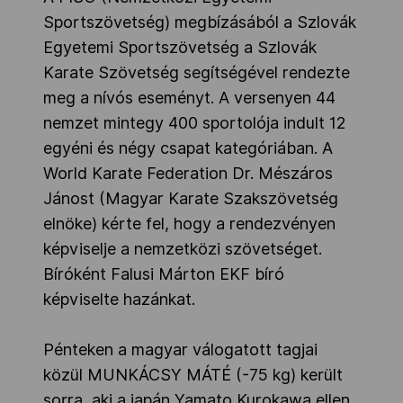
Sportszövetség) megbízásából a Szlovák
Egyetemi Sportszövetség a Szlovák
Karate Szövetség segítségével rendezte
meg a nívós eseményt. A versenyen 44
nemzet mintegy 400 sportolója indult 12
egyéni és négy csapat kategóriában. A
World Karate Federation Dr. Mészáros
Jánost (Magyar Karate Szakszövetség
elnöke) kérte fel, hogy a rendezvényen
képviselje a nemzetközi szövetséget.
Bíróként Falusi Márton EKF bíró
képviselte hazánkat.
Pénteken a magyar válogatott tagjai
közül MUNKÁCSY MÁTÉ (-75 kg) került
sorra, aki a japán Yamato Kurokawa ellen