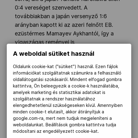
0:4 vereséget szenvedett. A
továbbiakban a japán versenyző 1:6
arányban kapott ki az azeri felnőtt EB.
ezüstérmes Mamayev Aykhantól, így a
vigaszágas reményei is
tovaszálltak versenyzőnknek.
A weboldal sütiket használ
Oldalunk cookie-kat ("sütiket") használ. Ezen fájlok
Szombat reggel TADISSI YVES MARTIAL
információkat szolgáltatnak számunkra a felhasználó
2011. U21 Európa bajnoka (-67 kg)
oldallátogatási szokásairól. Mindent elfogad gombra
kezdett. Ellenfele a francia Da Costa
kattintva, Ön beleegyezik a cookie-k használatába,
amelyek marketing és statisztikai adatokat is
Logan volt, akinek legjobb idei eredménye
szolgáltatnak a rendszer használatához
Bakuban U21 EB. II. hely. Nagy
elengedhetetlenül szükségeseken kívül. Amennyiben
küzdelemben egyik versenyző sem
minden cookie-t elutasít, akkor átirányítjuk a
google.com-ra, mert nem tudjuk megjeleníteni a
szerzett pontot és a bírói döntés a
weboldalunkat. Beállítások gombra kattintva tudja
francia sportolónak kedvezett. Ekkor még
módosítani az engedélyezett cookie-kat.
reménykedhetett a mi fiúnk a