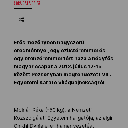
2012.07.17. 05:57
Kettőskarrier-program
NOB
Erős mezőnyben nagyszerű
eredménnyel, egy ezüstéremmel és
Társszervezetek
egy bronzéremmel tért haza a négyfős
magyar csapat a 2012. július 12-15
OVEP
között Pozsonyban megrendezett VIII.
Egyetemi Karate Világbajnokságról.
Adatbank
Molnár Réka (-50 kg), a Nemzeti
Közszolgálati Egyetem hallgatója, az algír
Chikhi Dyhia ellen hamar vezetést