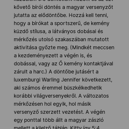
kővető bírói döntés a magyar versenyzőt
jutatta az elődöntőbe. Hozzá kell tenni,
hogy a bírókat a sportszerű, de kemény
küzdő stílusa, a látványos dobásai és
mérkőzés utolsó szakaszában mutatott
aktivitása győzte meg. (Mindkét meccsen
a kezdeményezett a végén is, és
dobással, vagy az Ő kemény kontaktjával
zárult a harc.) A döntőbe jutásért a
luxemburgi Warling Jennifer következett,
aki számos éremmel büszkélkedhetik
korábbi világversenyekről. A változatos
mérkőzésen hol egyik, hol másik
versenyző szerzett vezetést. A végén
egy ponttal több állt a magyar zászló
mellett a kijelző táblán. Kitty így 5:4