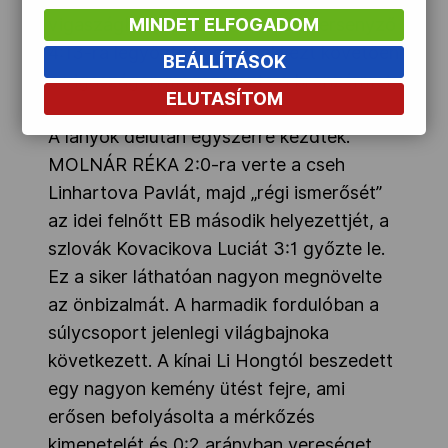
MINDET ELFOGADOM
vigaszágban, de sajnos a Grúz versenyző
4:13-ra legyőzte Logant, aki ezt követően
BEÁLLÍTÁSOK
a vigaszágon megszerezte a bronzérmet.
ELUTASÍTOM
A lányok délután egyszerre kezdtek.
MOLNÁR RÉKA 2:0-ra verte a cseh
Linhartova Pavlát, majd „régi ismerősét”
az idei felnőtt EB második helyezettjét, a
szlovák Kovacikova Luciát 3:1 győzte le.
Ez a siker láthatóan nagyon megnövelte
az önbizalmát. A harmadik fordulóban a
súlycsoport jelenlegi világbajnoka
következett. A kínai Li Hongtól beszedett
egy nagyon kemény ütést fejre, ami
erősen befolyásolta a mérkőzés
kimenetelét és 0:2 arányban vereséget