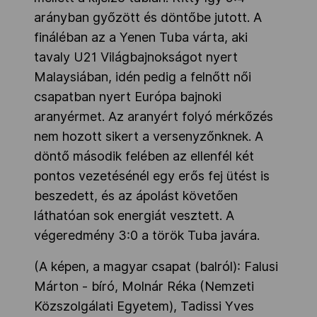
arányban győzött és döntőbe jutott. A
fináléban az a Yenen Tuba várta, aki
tavaly U21 Világbajnokságot nyert
Malaysiában, idén pedig a felnőtt női
csapatban nyert Európa bajnoki
aranyérmet. Az aranyért folyó mérkőzés
nem hozott sikert a versenyzőnknek. A
döntő második felében az ellenfél két
pontos vezetésénél egy erős fej ütést is
beszedett, és az ápolást követően
láthatóan sok energiát vesztett. A
végeredmény 3:0 a török Tuba javára.
(A képen, a magyar csapat (balról): Falusi
Márton - bíró, Molnár Réka (Nemzeti
Közszolgálati Egyetem), Tadissi Yves