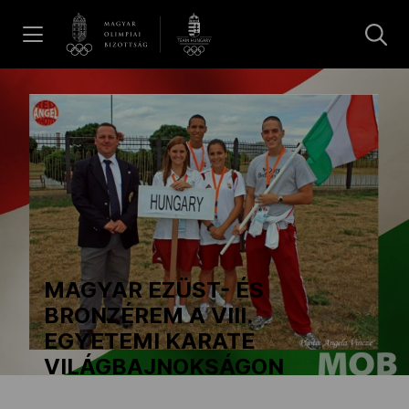
UGRÁS A TARTALOMRA »
Hírek
Galéria
Dakar 2026
MAGYAR EZÜST- ÉS
Los Angeles 2028
BRONZÉREM A VIII.
EGYETEMI KARATE
VILÁGBAJNOKSÁGON
MOB