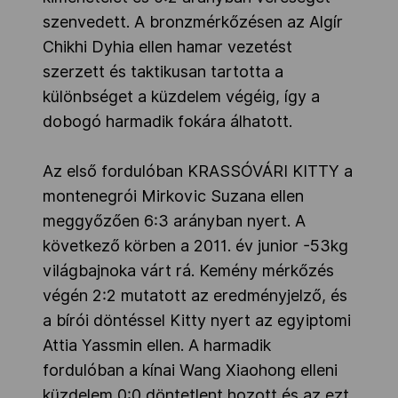
szenvedett. A bronzmérkőzésen az Algír
Chikhi Dyhia ellen hamar vezetést
szerzett és taktikusan tartotta a
különbséget a küzdelem végéig, így a
dobogó harmadik fokára álhatott.
Az első fordulóban KRASSÓVÁRI KITTY a
montenegrói Mirkovic Suzana ellen
meggyőzően 6:3 arányban nyert. A
következő körben a 2011. év junior -53kg
világbajnoka várt rá. Kemény mérkőzés
végén 2:2 mutatott az eredményjelző, és
a bírói döntéssel Kitty nyert az egyiptomi
Attia Yassmin ellen. A harmadik
fordulóban a kínai Wang Xiaohong elleni
küzdelem 0:0 döntetlent hozott és az ezt