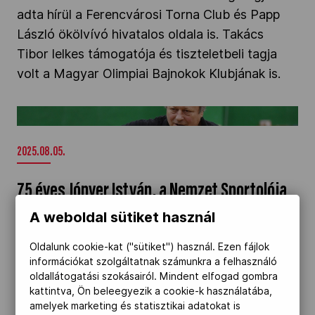
adta hírül a Ferencvárosi Torna Club és Papp
László ökölvívó hivatalos oldala is. Takács
Tibor lelkes támogatója és tiszteletbeli tagja
volt a Magyar Olimpiai Bajnokok Klubjának is.
75 éves Jónyer István, a Nemzet Sportolója" />
2025.08.05.
75 éves Jónyer István, a Nemzet Sportolója
A weboldal sütiket használ
Hetvenöt éves Jónyer István világbajnok
asztaliteniszező, a Nemzet Sportolója.
Oldalunk cookie-kat ("sütiket") használ. Ezen fájlok
információkat szolgáltatnak számunkra a felhasználó
oldallátogatási szokásairól. Mindent elfogad gombra
Nagy becsben tartja a bajnokokat a 130 éves
kattintva, Ön beleegyezik a cookie-k használatába,
MOB" />
amelyek marketing és statisztikai adatokat is