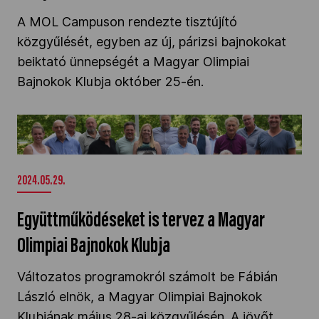
A MOL Campuson rendezte tisztújító
közgyűlését, egyben az új, párizsi bajnokokat
beiktató ünnepségét a Magyar Olimpiai
Bajnokok Klubja október 25-én.
Együttműködéseket is tervez a Magyar Olimpiai
Bajnokok Klubja" />
2024.05.29.
Együttműködéseket is tervez a Magyar
Olimpiai Bajnokok Klubja
Változatos programokról számolt be Fábián
László elnök, a Magyar Olimpiai Bajnokok
Klubjának május 28-ai közgyűlésén. A jövőt