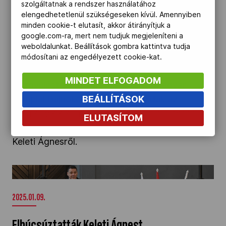
szolgáltatnak a rendszer használatához
elengedhetetlenül szükségeseken kívül. Amennyiben
2025.05.15.
minden cookie-t elutasít, akkor átirányítjuk a
google.com-ra, mert nem tudjuk megjeleníteni a
Nagy becsben tartja a bajnokokat a 130 éves
weboldalunkat. Beállítások gombra kattintva tudja
módosítani az engedélyezett cookie-kat.
MOB
MINDET ELFOGADOM
Közgyűlést tartott május 14-én a Magyar
BEÁLLÍTÁSOK
Olimpiai Bajnokok Klubja. A legendák az
esemény elején megemlékeztek a januárban
ELUTASÍTOM
elhunyt ötszörös olimpiai bajnok tornászról,
Keleti Ágnesről.
Elbúcsúztatták Keleti Ágnest" />
2025.01.09.