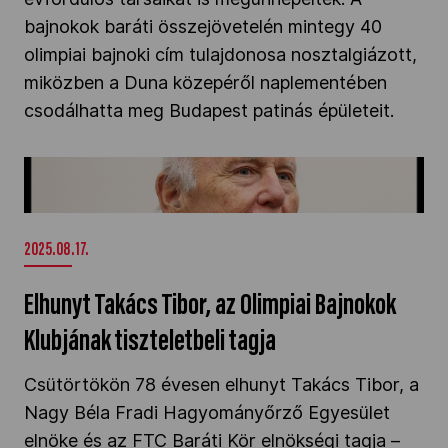
bajnokok baráti összejövetelén mintegy 40
olimpiai bajnoki cím tulajdonosa nosztalgiázott,
miközben a Duna közepéről naplementében
csodálhatta meg Budapest patinás épületeit.
Elhunyt Takács Tibor, az Olimpiai Bajnokok
Klubjának tiszteletbeli tagja" />
2025.08.17.
Elhunyt Takács Tibor, az Olimpiai Bajnokok
Klubjának tiszteletbeli tagja
Csütörtökön 78 évesen elhunyt Takács Tibor, a
Nagy Béla Fradi Hagyományőrző Egyesület
elnöke és az FTC Baráti Kör elnökségi tagja –