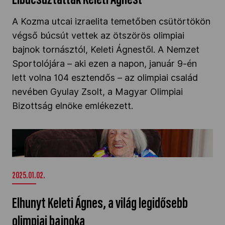
Elbúcsúztatták Keleti Ágnest
A Kozma utcai izraelita temetőben csütörtökön
végső búcsút vettek az ötszörös olimpiai
bajnok tornásztól, Keleti Ágnestől. A Nemzet
Sportolójára – aki ezen a napon, január 9-én
lett volna 104 esztendős – az olimpiai család
nevében Gyulay Zsolt, a Magyar Olimpiai
Bizottság elnöke emlékezett.
Elhunyt Keleti Ágnes, a világ legidősebb olimpiai
bajnoka" />
2025.01.02.
Elhunyt Keleti Ágnes, a világ legidősebb
olimpiai bajnoka