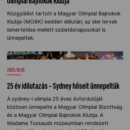
Olimpiai Bajnokok Klubja
Kettőskarrier-program
Közgyűlést tartott a Magyar Olimpiai Bajnokok
Klubja (MOBK) kedden délután; az idei tervek
ismertetése mellett születésnaposokat is
NOB
ünnepeltek.
Társszervezetek
25 év időutazás – Sydney hőseit ünnepeltük" />
2025.10.01.
OVEP
25 év időutazás – Sydney hőseit ünnepeltük
Adatbank
A sydney-i olimpia 25 éves évfordulóját
közösen ünnepelte a Magyar Olimpiai Bizottság
és a Magyar Olimpiai Bajnokok Klubja. A
Madame Tussauds múzeumban rendezett