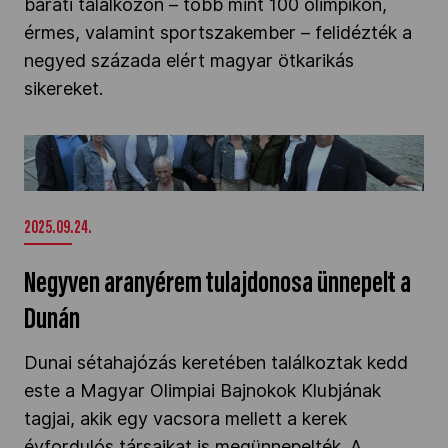
baráti találkozón – több mint 100 olimpikon,
érmes, valamint sportszakember – felidézték a
negyed százada elért magyar ötkarikás
sikereket.
Negyven aranyérem tulajdonosa ünnepelt a
Dunán" />
2025.09.24.
Negyven aranyérem tulajdonosa ünnepelt a
Dunán
Dunai sétahajózás keretében találkoztak kedd
este a Magyar Olimpiai Bajnokok Klubjának
tagjai, akik egy vacsora mellett a kerek
évfordulós társaikat is megünnepelték. A