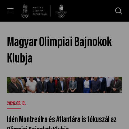
UGRÁS A TARTALOMRA »
Hírek
Magyar Olimpiai Bajnokok
Galéria
Klubja
Dakar 2026
Idén Montreálra és Atlantára is fókuszál az
Olimpiai Bajnokok Klubja" />
Los Angeles 2028
2026.05.13.
MOB
Idén Montreálra és Atlantára is fókuszál az