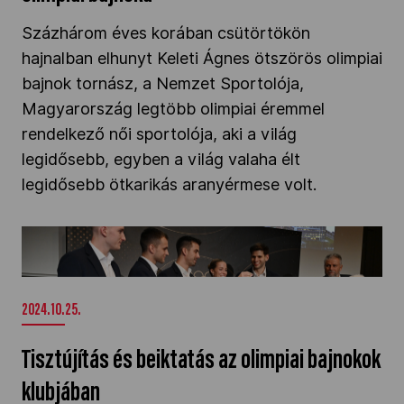
Százhárom éves korában csütörtökön
hajnalban elhunyt Keleti Ágnes ötszörös olimpiai
bajnok tornász, a Nemzet Sportolója,
Magyarország legtöbb olimpiai éremmel
rendelkező női sportolója, aki a világ
legidősebb, egyben a világ valaha élt
legidősebb ötkarikás aranyérmese volt.
Tisztújítás és beiktatás az olimpiai bajnokok
klubjában" />
2024.10.25.
Tisztújítás és beiktatás az olimpiai bajnokok
klubjában