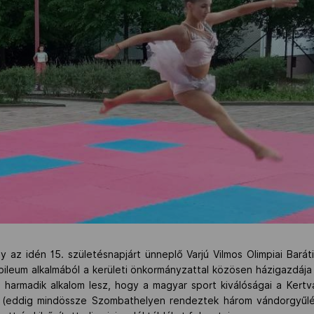
 az idén 15. születésnapjárt ünneplő Varjú Vilmos Olimpiai Bará
ubileum alkalmából a kerületi önkormányzattal közösen házigazdája
harmadik alkalom lesz, hogy a magyar sport kiválóságai a Kertv
ó (eddig mindössze Szombathelyen rendeztek három vándorgyűlé