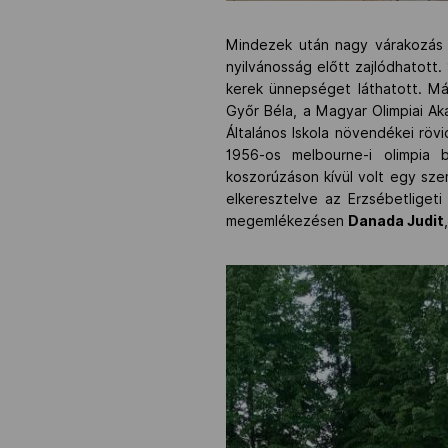
Mindezek után nagy várakozás 
nyilvánosság előtt zajlódhatott
kerek ünnepséget láthatott. Má
Győr Béla, a Magyar Olimpiai Aka
Általános Iskola növendékei rövi
1956-os melbourne-i olimpia
koszorúzáson kívül volt egy sz
elkeresztelve az Erzsébetliget
megemlékezésen
Danada Judit