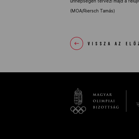
ünnepségen tervezi majd a felújít
(MOA/Riersch Tamás)
VISSZA AZ ELŐ