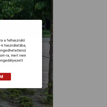
ra a felhasználó
-k használatába,
lengedhetetlenül
com-ra, mert nem
z engedélyezett
OM