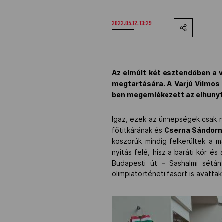
2022.05.12. 13:29
Az elmúlt két esztendőben a 
megtartására. A Varjú Vilmos 
ben megemlékezett az elhunyt 
Igaz, ezek az ünnepségek csak 
főtitkárának és
Cserna Sándor
koszorúk mindig felkerültek a m
nyitás felé, hisz a baráti kör é
Budapesti út – Sashalmi sétán
olimpiatörténeti fasort is avattak