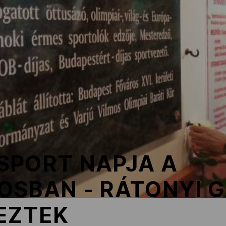
SPORT NAPJA A
OSBAN - RÁTONYI 
EZTEK