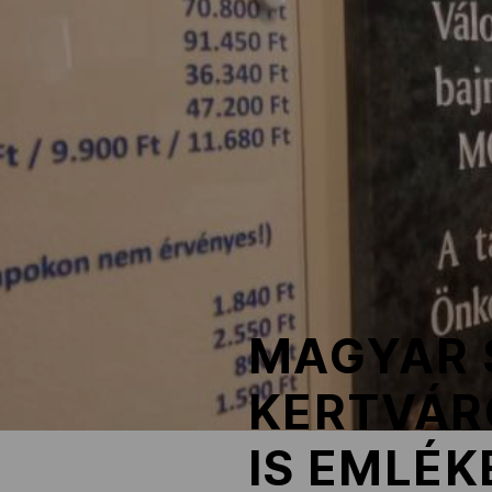
NOB
Társszervezetek
OVEP
Adatbank
MAGYAR 
KERTVÁR
IS EMLÉK