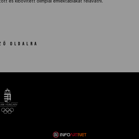
ott és kibővített olimpiai emléktáblákat felavatni.
ZŐ OLDALRA