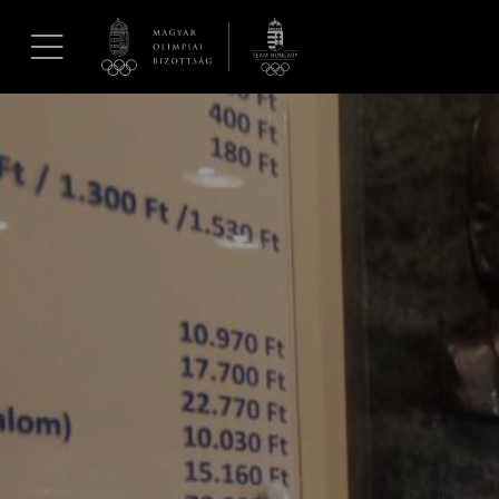
UGRÁS A TARTALOMRA »
Hírek
Galéria
Dakar 2026
Los Angeles 2028
MOB
Kettőskarrier-program