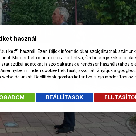
iket használ
"sütiket") használ. Ezen fájlok információkat szolgáltatnak számunk
ásairól. Mindent elfogad gombra kattintva, Ön beleegyezik a cookie
 statisztikai adatokat is szolgáltatnak a rendszer használatához e
 Amennyiben minden cookie-t elutasít, akkor átirányítjuk a google.
 a weboldalunkat. Beállítások gombra kattintva tudja módosítani a
FOGADOM
BEÁLLÍTÁSOK
ELUTASÍT