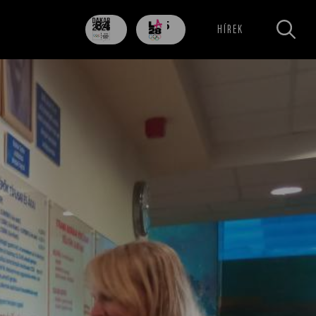
84
705
HÍREK
nap
nap