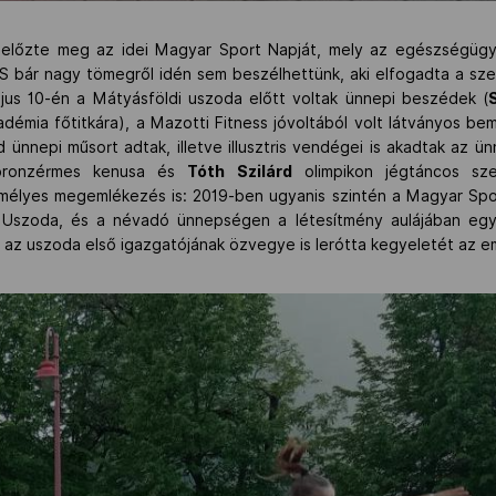
előzte meg az idei Magyar Sport Napját, mely az egészségügyi 
. S bár nagy tömegről idén sem beszélhettünk, aki elfogadta a s
jus 10-én a Mátyásföldi uszoda előtt voltak ünnepi beszédek (
démia főtitkára), a Mazotti Fitness jóvoltából volt látványos be
d ünnepi műsort adtak, illetve illusztris vendégei is akadtak az 
 bronzérmes kenusa és
Tóth Szilárd
olimpikon jégtáncos sz
emélyes megemlékezés is: 2019-ben ugyanis szintén a Magyar Spo
i Uszoda, és a névadó ünnepségen a létesítmény aulájában egy 
, az uszoda első igazgatójának özvegye is lerótta kegyeletét az em