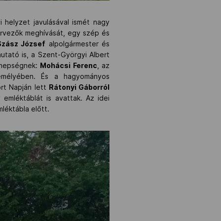
helyzet javulásával ismét nagy
zervezők meghívását, egy szép és
Szász József
alpolgármester és
mutató is, a Szent-Györgyi Albert
ünnepségnek:
Mohácsi Ferenc
, az
emélyében. És a hagyományos
rt Napján lett
Rátonyi Gáborról
emléktáblát is avattak. Az idei
léktábla előtt.