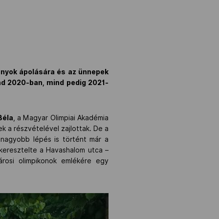
ányok ápolására és az ünnepek
ind 2020-ban, mind pedig 2021-
Béla
, a Magyar Olimpiai Akadémia
k a részvételével zajlottak. De a
y nagyobb lépés is történt már a
a keresztelte a Havashalom utca –
árosi olimpikonok emlékére egy