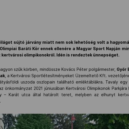
világot sújtó járvány miatt nem sok lehetőség volt a hagyom
Olimpiai Baráti Kör ennek ellenére a Magyar Sport Napján m
kertvárosi olimpikonokról. Idén is rendeztek ünnepséget.
nagyon szűk körben, mindössze Kovács Péter polgármester,
Győr 
nak
, a Kertvárosi Sportlétesítményeket Üzemeltető Kft. vezetőjéne
átyásföldi uszoda oszlopain található emléktáblákra. Tavaly eg
s az önkormányzat 2021 júniusában Kertvárosi Olimpikonok Parkjár
y – Karát utca által határolt teret, melyben az elhunyt kertv
.