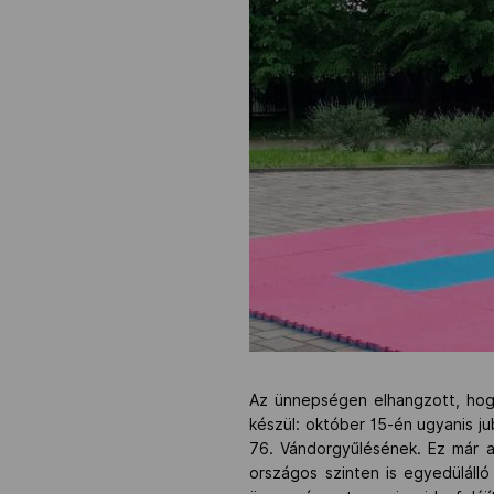
Az ünnepségen elhangzott, hogy
készül: október 15-én ugyanis j
76. Vándorgyűlésének. Ez már a 
országos szinten is egyedüláll