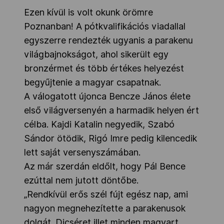
Ezen kívül is volt okunk örömre
Poznanban! A pótkvalifikációs viadallal
egyszerre rendezték ugyanis a parakenu
világbajnokságot, ahol sikerült egy
bronzérmet és több értékes helyezést
begyűjtenie a magyar csapatnak.
A válogatott újonca Bencze János élete
első világversenyén a harmadik helyen ért
célba. Kajdi Katalin negyedik, Szabó
Sándor ötödik, Rigó Imre pedig kilencedik
lett saját versenyszámában.
Az már szerdán eldőlt, hogy Pál Bence
ezúttal nem jutott döntőbe.
„Rendkívül erős szél fújt egész nap, ami
nagyon megnehezítette a parakenusok
dolgát. Dicséret illet minden magyart,