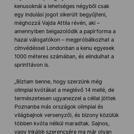
kenusoknál a lehetséges négyből csak
egy indulási jogot sikerült begyűjteni,
méghozzá Vajda Attila révén, aki –
amennyiben beigazolódik a papírforma a
hazai válogatókon – megpróbálkozhat a
címvédéssel Londonban a kenu egyesek
1000 méteres számában, és elindulhat a
sprinttávon is.
„Bíztam benne, hogy szerzünk még
olimpiai kvótákat a meglévő 14 mellé, de
természetesen ugyanezzel a céllal jöttek
Poznanba más országok olimpiai és
világbajnok versenyzői, és bizony közülük
többen kvóta nélkül maradtak. Sajnos,
vagy inkább szerencsére ma már olyan