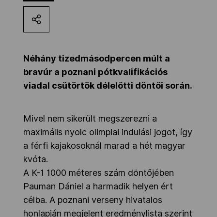
Kettőskarrier-program
NOB
Néhány tizedmásodpercen múlt a
bravúr a poznani pótkvalifikációs
viadal csütörtök délelőtti döntői során.
Társszervezetek
Mivel nem sikerült megszerezni a
OVEP
maximális nyolc olimpiai indulási jogot, így
a férfi kajakosoknál marad a hét magyar
Adatbank
kvóta.
A K-1 1000 méteres szám döntőjében
Pauman Dániel a harmadik helyen ért
célba. A poznani verseny hivatalos
honlapján megjelent eredménylista szerint