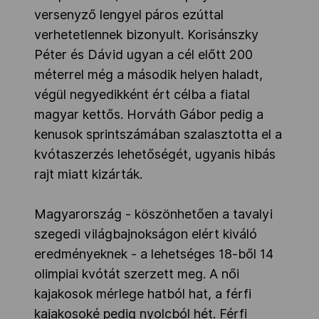
versenyző lengyel páros ezúttal
verhetetlennek bizonyult. Korisánszky
Péter és Dávid ugyan a cél előtt 200
méterrel még a második helyen haladt,
végül negyedikként ért célba a fiatal
magyar kettős. Horváth Gábor pedig a
kenusok sprintszámában szalasztotta el a
kvótaszerzés lehetőségét, ugyanis hibás
rajt miatt kizárták.
Magyarország - köszönhetően a tavalyi
szegedi világbajnokságon elért kiváló
eredményeknek - a lehetséges 18-ből 14
olimpiai kvótát szerzett meg. A női
kajakosok mérlege hatból hat, a férfi
kajakosoké pedig nyolcból hét. Férfi