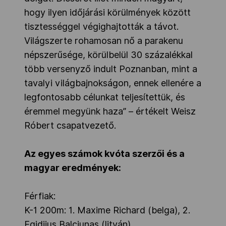
hogy ilyen időjárási körülmények között
tisztességgel végighajtották a távot.
Világszerte rohamosan nő a parakenu
népszerűsége, körülbelül 30 százalékkal
több versenyző indult Poznanban, mint a
tavalyi világbajnokságon, ennek ellenére a
legfontosabb célunkat teljesítettük, és
éremmel megyünk haza” – értékelt Weisz
Róbert csapatvezető.
Az egyes számok kvóta szerzői és a
magyar eredmények:
Férfiak:
K-1 200m: 1. Maxime Richard (belga), 2.
Egidijus Balciunas (litván)