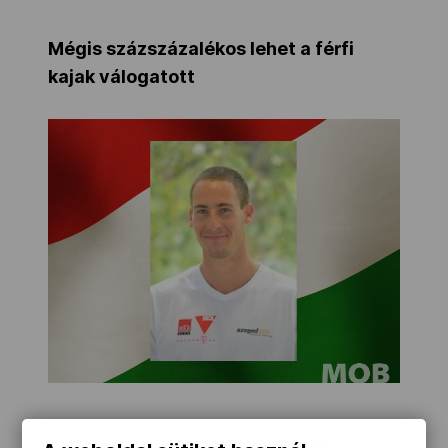
Mégis százszázalékos lehet a férfi
kajak válogatott
Van esély arra, hogy a lehetséges