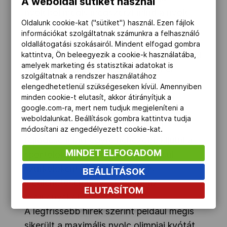
A weboldal sütiket használ
nyolcból mégis megszerzi mind a nyolc
Oldalunk cookie-kat ("sütiket") használ. Ezen fájlok
olimpiai kvótát a magyar válogatott.
információkat szolgáltatnak számunkra a felhasználó
A nemzetközi szövetség első
oldallátogatási szokásairól. Mindent elfogad gombra
gyorsszámításai szerint ugyanis a korábbi
kattintva, Ön beleegyezik a cookie-k használatába,
amelyek marketing és statisztikai adatokat is
hírekkel ellentétben mégis kvótát ér
szolgáltatnak a rendszer használatához
Pauman Dániel (a képen) harmadik helye.
elengedhetetlenül szükségeseken kívül. Amennyiben
Több okból sem egyszerű a londoni
minden cookie-t elutasít, akkor átirányítjuk a
google.com-ra, mert nem tudjuk megjeleníteni a
olimpia kajak-kenus kvalifikációs
weboldalunkat. Beállítások gombra kattintva tudja
rendszere: a sportág nemzetközi
módosítani az engedélyezett cookie-kat.
fejlődése miatt egyre nehezebb kijutni a
MINDET ELFOGADOM
sportolóknak az olimpiára, ráadásul
szurkolóként és újságíróként is
BEÁLLÍTÁSOK
meglehetősen nehéz követni az
ELUTASÍTOM
eseményeket.
A legfrissebb hírek szerint például mégis
sikerült a maximális nyolc olimpiai kvótát