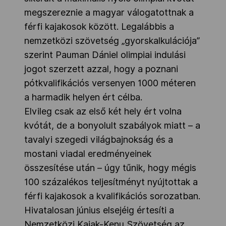
megszereznie a magyar válogatottnak a
férfi kajakosok között. Legalábbis a
nemzetközi szövetség „gyorskalkulációja”
szerint Pauman Dániel olimpiai indulási
jogot szerzett azzal, hogy a poznani
pótkvalifikációs versenyen 1000 méteren
a harmadik helyen ért célba.
Elvileg csak az első két hely ért volna
kvótát, de a bonyolult szabályok miatt – a
tavalyi szegedi világbajnokság és a
mostani viadal eredményeinek
összesítése után – úgy tűnik, hogy mégis
100 százalékos teljesítményt nyújtottak a
férfi kajakosok a kvalifikációs sorozatban.
Hivatalosan június elsejéig értesíti a
Nemzetközi Kajak-Kenu Szövetség az