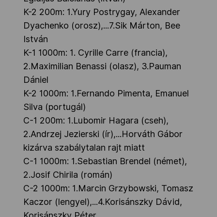
K-2 200m: 1.Yury Postrygay, Alexander
Dyachenko (orosz),...7.Sik Márton, Bee
István
K-1 1000m: 1. Cyrille Carre (francia),
2.Maximilian Benassi (olasz), 3.Pauman
Dániel
K-2 1000m: 1.Fernando Pimenta, Emanuel
Silva (portugál)
C-1 200m: 1.Lubomir Hagara (cseh),
2.Andrzej Jezierski (ír),...Horváth Gábor
kizárva szabálytalan rajt miatt
C-1 1000m: 1.Sebastian Brendel (német),
2.Josif Chirila (román)
C-2 1000m: 1.Marcin Grzybowski, Tomasz
Kaczor (lengyel),...4.Korisánszky Dávid,
Korisánszky Péter