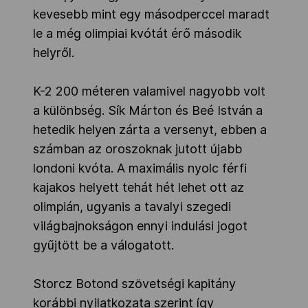
kevesebb mint egy másodperccel maradt
le a még olimpiai kvótát érő második
helyről.
K-2 200 méteren valamivel nagyobb volt
a különbség. Sík Márton és Beé István a
hetedik helyen zárta a versenyt, ebben a
számban az oroszoknak jutott újabb
londoni kvóta. A maximális nyolc férfi
kajakos helyett tehát hét lehet ott az
olimpián, ugyanis a tavalyi szegedi
világbajnokságon ennyi indulási jogot
gyűjtött be a válogatott.
Storcz Botond szövetségi kapitány
korábbi nyilatkozata szerint így