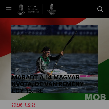
UGRÁS A TARTALOMRA »
Hírek
Galéria
Dakar 2026
MARADT A 14 MAGYAR
Los Angeles 2028
KVÓTA, DE VAN REMÉNY
EGY 15.-RE
MOB
2012.05.17. 22:22