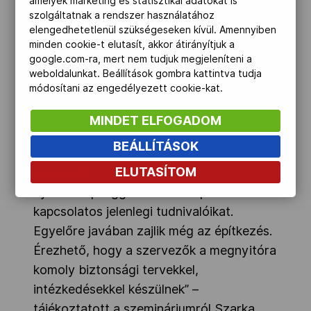
amelyek marketing és statisztikai adatokat is
szakemberek, VIP-vendégek biztonságára
szolgáltatnak a rendszer használatához
és a transzportra, a helyi közlekedésre
elengedhetetlenül szükségeseken kívül. Amennyiben
valamint a digitális jegyekre vonatkozó
minden cookie-t elutasít, akkor átirányítjuk a
google.com-ra, mert nem tudjuk megjeleníteni a
kiberbiztonságra is.
weboldalunkat. Beállítások gombra kattintva tudja
módosítani az engedélyezett cookie-kat.
„Helyszíni látogatást tettünk a
Trocaderón is, ahol Szilárd Réka
MINDET ELFOGADOM
nagykövetségi munkatárs is csatlakozott
BEÁLLÍTÁSOK
hozzánk, akivel több témában is
ELUTASÍTOM
egyeztettünk és átvettük a
nyitóünnepséggel és a Champions Parkkal
kapcsolatos jelenlegi tudnivalóikat.
Egyelőre javában zajlik még az építkezés.
Érezhető, hogy a szervezők a megnyitóra
komoly biztonsági tervekkel,
intézkedésekkel készülnek” –
tájékoztatott a szemináriumról Szarka