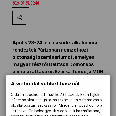
2024.04.25. 09:48
Kettőskarrier-program
NOB
Április 23-24-én második alkalommal
Társszervezetek
rendeztek Párizsban nemzetközi
biztonsági szemináriumot, amelyen
magyar részről Deutsch Domonkos
OVEP
olimpiai attasé és Szarka Tünde, a MOB
nemzetközi munkatársa vett részt.
A weboldal sütiket használ
Adatbank
Oldalunk cookie-kat ("sütiket") használ. Ezen fájlok
A témák kitértek többek közt a
információkat szolgáltatnak számunkra a felhasználó
versenyhelyszínek és olimpiai falu
oldallátogatási szokásairól. Mindent elfogad gombra
biztonsági előkészületeire, a sportolók,
kattintva, Ön beleegyezik a cookie-k használatába,