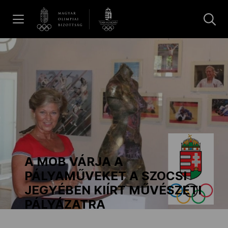
UGRÁS A TARTALOMRA »
Hírek
Galéria
Dakar 2026
A MOB VÁRJA A
Los Angeles 2028
PÁLYAMŰVEKET A SZOCSI
JEGYÉBEN KIÍRT MŰVÉSZETI
PÁLYÁZATRA
MOB