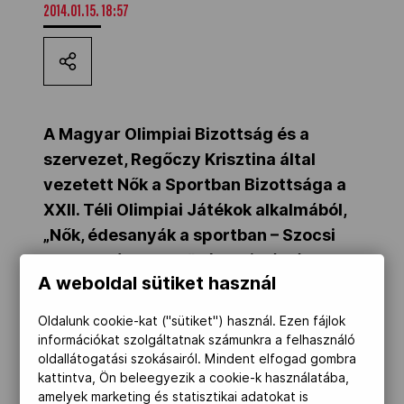
2014.01.15. 18:57
Kettőskarrier-program
NOB
A Magyar Olimpiai Bizottság és a
szervezet, Regőczy Krisztina által
Társszervezetek
vezetett Nők a Sportban Bizottsága a
XXII. Téli Olimpiai Játékok alkalmából,
OVEP
„Nők, édesanyák a sportban – Szocsi
2014” – címmel művészeti pályázatot
A weboldal sütiket használ
írt ki.
Adatbank
Oldalunk cookie-kat ("sütiket") használ. Ezen fájlok
információkat szolgáltatnak számunkra a felhasználó
A pályázat a téli olimpiai játékokra és az
oldallátogatási szokásairól. Mindent elfogad gombra
azon részt vevő női sportolókra kívánja
kattintva, Ön beleegyezik a cookie-k használatába,
felhívni a figyelmet, a sportolók mögött
amelyek marketing és statisztikai adatokat is