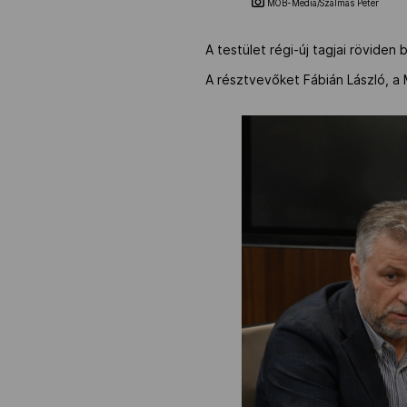
MOB-Média/Szalmás Péter
A testület régi-új tagjai rövide
A résztvevőket Fábián László, a 