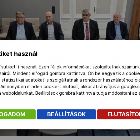
iket használ
"sütiket") használ. Ezen fájlok információkat szolgáltatnak számunk
ásairól. Mindent elfogad gombra kattintva, Ön beleegyezik a cookie
 statisztikai adatokat is szolgáltatnak a rendszer használatához e
 Amennyiben minden cookie-t elutasít, akkor átirányítjuk a google.
 a weboldalunkat. Beállítások gombra kattintva tudja módosítani a
FOGADOM
BEÁLLÍTÁSOK
ELUTASÍT