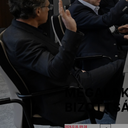
NOB
Társszervezetek
OVEP
Adatbank
MEGALAK
BIZOTTS
2024.12.10. 09:38