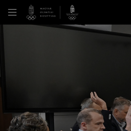
UGRÁS A TARTALOMRA »
Hírek
Galéria
Dakar 2026
Los Angeles 2028
MOB
Kettőskarrier-program