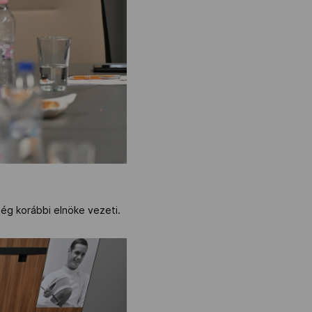
ség korábbi elnöke vezeti.