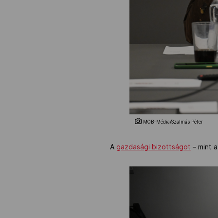
MOB-Média/Szalmás Péter
A
gazdasági bizottságot
– mint a