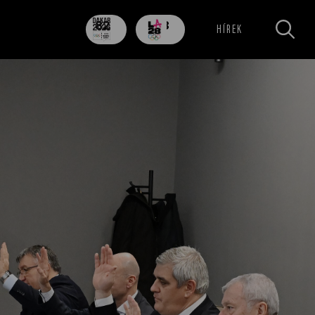
82
703
HÍREK
nap
nap