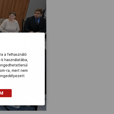
ra a felhasználó
-k használatába,
lengedhetetlenül
com-ra, mert nem
z engedélyezett
OM