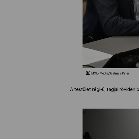
MOB-Média/Szalmás Péter
A testület régi-új tagjai rövide