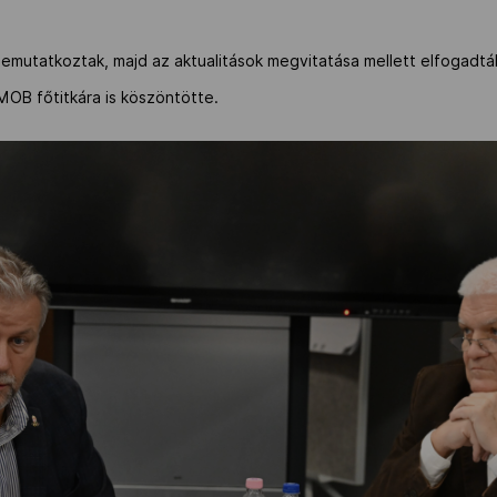
n bemutatkoztak, majd az aktualitások megvitatása mellett elfogadt
MOB főtitkára is köszöntötte.