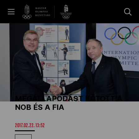
UGRÁS A TARTALOMRA »
Hírek
Galéria
Dakar 2026
MEGÁLLAPODÁST KÖTÖTT A
Los Angeles 2028
NOB ÉS A FIA
MOB
2017.02.22. 13:52