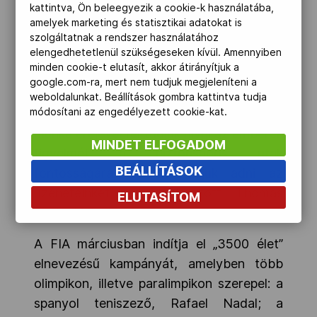
kattintva, Ön beleegyezik a cookie-k használatába,
együttműködés további lehetőségeit. A
amelyek marketing és statisztikai adatokat is
NOB segíti az FIA-t a biztonságos
szolgáltatnak a rendszer használatához
elengedhetetlenül szükségeseken kívül. Amennyiben
vezetés eszméjének terjesztésében
minden cookie-t elutasít, akkor átirányítjuk a
csatornáin keresztül. „Jobbá és
google.com-ra, mert nem tudjuk megjeleníteni a
biztonságosabbá tenni a világot mindenki
weboldalunkat. Beállítások gombra kattintva tudja
módosítani az engedélyezett cookie-kat.
érdeke. Bízom benne, hogy a közös
munka erejével fel tudjuk hívni az emberek
MINDET ELFOGADOM
figyelmét a biztonságos utak
BEÁLLÍTÁSOK
fontosságára, és át tudjuk adni az
üzeneteinket” – fogalmazott Thomas
ELUTASÍTOM
Bach NOB-elnök.
A FIA márciusban indítja el „3500 élet”
elnevezésű kampányát, amelyben több
olimpikon, illetve paralimpikon szerepel: a
spanyol teniszező, Rafael Nadal; a