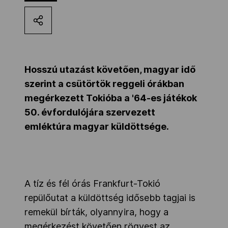
Kettőskarrier-program
NOB
Hosszú utazást követően, magyar idő
szerint a csütörtök reggeli órákban
Társszervezetek
megérkezett Tokióba a '64-es játékok
50. évfordulójára szervezett
emléktúra magyar küldöttsége.
OVEP
Adatbank
A tíz és fél órás Frankfurt-Tokió
repülőutat a küldöttség idősebb tagjai is
remekül bírták, olyannyira, hogy a
megérkezést követően rögvest az