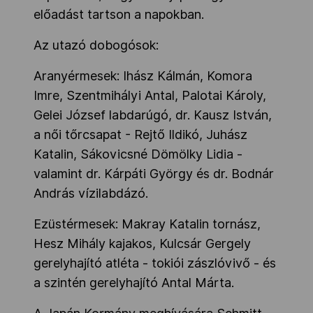
előadást tartson a napokban.
Az utazó dobogósok:
Aranyérmesek: Ihász Kálmán, Komora
Imre, Szentmihályi Antal, Palotai Károly,
Gelei József labdarúgó, dr. Kausz István,
a női tőrcsapat - Rejtő Ildikó, Juhász
Katalin, Sákovicsné Dömölky Lidia -
valamint dr. Kárpáti György és dr. Bodnár
András vízilabdázó.
Ezüstérmesek: Makray Katalin tornász,
Hesz Mihály kajakos, Kulcsár Gergely
gerelyhajító atléta - tokiói zászlóvivő - és
a szintén gerelyhajító Antal Márta.