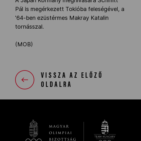
A Japán Kormány meghívására Schmitt
Pál is megérkezett Tokióba feleségével, a
'64-ben ezüstérmes Makray Katalin
tornásszal.
(MOB)
VISSZA AZ ELŐZŐ
OLDALRA