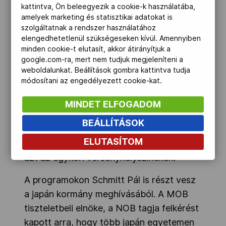
a következő nemzedékek számára is
kattintva, Ön beleegyezik a cookie-k használatába,
példamutató.
amelyek marketing és statisztikai adatokat is
szolgáltatnak a rendszer használatához
Noha több tucatnyi külföldi delegáció
elengedhetetlenül szükségeseken kívül. Amennyiben
minden cookie-t elutasít, akkor átirányítjuk a
utazik/utazott el Tokióba, a magyar a
google.com-ra, mert nem tudjuk megjeleníteni a
legnépesebb – vélhetően ennek tudható
weboldalunkat. Beállítások gombra kattintva tudja
be, hogy a japán szervezők
módosítani az engedélyezett cookie-kat.
megkülönböztetetten kezelik a mieinket.
MINDET ELFOGADOM
Ez abban is megnyilvánul, hogy a helyiek
BEÁLLÍTÁSOK
külön programot szerveznek a magyar
ELUTASÍTOM
küldöttségnek szombaton, végigvezetve
azt az egykori versenyhelyszíneken.
A programokon Schmitt Pál is részt vesz
a japán kormány meghívásából. A MOB
tiszteletbeli elnöke, a NOB tagja felkérést
kapott arra, hogy több japán egyetemen