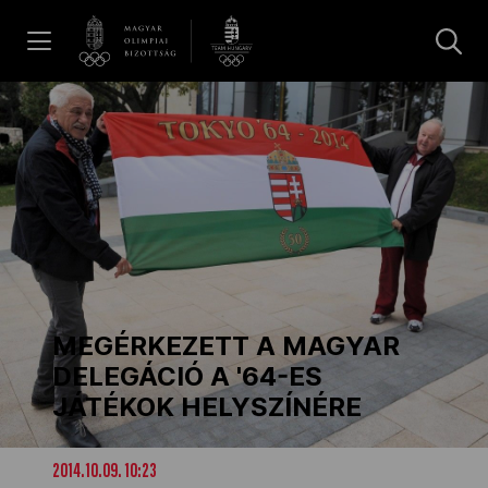
UGRÁS A TARTALOMRA »
Hírek
Galéria
Dakar 2026
MEGÉRKEZETT A MAGYAR
Los Angeles 2028
DELEGÁCIÓ A '64-ES
JÁTÉKOK HELYSZÍNÉRE
MOB
2014.10.09. 10:23