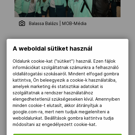
Balassa Balázs | MOB-Média
Georgiában péntek hajnalban zord, ködös
A weboldal sütiket használ
idő fogadta a Wizz Air Budapest-Kutaisi
járatával érkező fiatalokat. Itt aztán ketté
Oldalunk cookie-kat ("sütiket") használ. Ezen fájlok
információkat szolgáltatnak számunkra a felhasználó
is oszlottak a mieink, a jeges sportágak
oldallátogatási szokásairól. Mindent elfogad gombra
képviselői a tengerparti Batumi, míg a
kattintva, Ön beleegyezik a cookie-k használatába,
havas sportágak versenyzői a hegyek
amelyek marketing és statisztikai adatokat is
szolgáltatnak a rendszer használatához
között fekvő Bakuriani irányába vették az
elengedhetetlenül szükségeseken kívül. Amennyiben
irányt. A közel háromórás, szerpentines
minden cookie-t elutasít, akkor átirányítjuk a
buszozást követően rendben elfoglalták
google.com-ra, mert nem tudjuk megjeleníteni a
weboldalunkat. Beállítások gombra kattintva tudja
szállásaikat; az első napon leginkább az
módosítani az engedélyezett cookie-kat.
akklimatizáció és a hosszú utazás