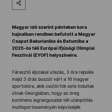
Kettőskarrier-program
NOB
Magyar idő szerint pénteken kora
hajnalban rendben befutott a Magyar
Csapat Bakurianiba és Batumiba a
Társszervezetek
2025-ös téli Európai Ifjúsági Olimpiai
Fesztivál (EYOF) helyszíneire.
OVEP
Fárasztó éjszakai utazás, 3 óra repülés
majd 3 órás buszút várt a 16 magyar
Adatbank
sportolóra, akik csütörtök este indultak
útnak Georgiában, hogy az öreg
kontinens legrangosabb téli utánpótlás
multisporteseményén képviseljék