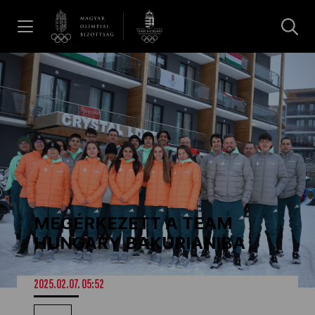
UGRÁS A TARTALOMRA »
Hírek
Galéria
Dakar 2026
MEGÉRKEZETT A TEAM
Los Angeles 2028
HUNGARY BAKURIANIBA
MOB
2025.02.07. 05:52