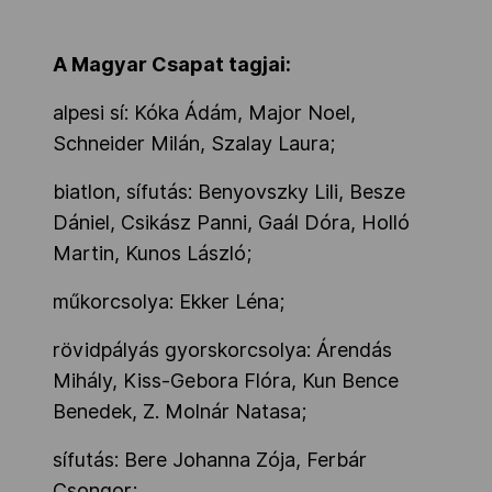
A Magyar Csapat tagjai:
alpesi sí: Kóka Ádám, Major Noel,
Schneider Milán, Szalay Laura;
biatlon, sífutás: Benyovszky Lili, Besze
Dániel, Csikász Panni, Gaál Dóra, Holló
Martin, Kunos László;
műkorcsolya: Ekker Léna;
rövidpályás gyorskorcsolya: Árendás
Mihály, Kiss-Gebora Flóra, Kun Bence
Benedek, Z. Molnár Natasa;
sífutás: Bere Johanna Zója, Ferbár
Csongor;