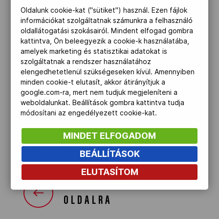
Oldalunk cookie-kat ("sütiket") használ. Ezen fájlok
Kettőskarrier-program
információkat szolgáltatnak számunkra a felhasználó
oldallátogatási szokásairól. Mindent elfogad gombra
kattintva, Ön beleegyezik a cookie-k használatába,
NOB
amelyek marketing és statisztikai adatokat is
Szombaton kora délután megérkezett
szolgáltatnak a rendszer használatához
a magyar ifjúsági csapat
elengedhetetlenül szükségeseken kívül. Amennyiben
minden cookie-t elutasít, akkor átirányítjuk a
Besztercebányára és Zólyomra, a XVI.
Társszervezetek
google.com-ra, mert nem tudjuk megjeleníteni a
Nyári Európai Ifjúsági Olimpiai
weboldalunkat. Beállítások gombra kattintva tudja
Fesztivál helyszínére.
módosítani az engedélyezett cookie-kat.
OVEP
MINDET ELFOGADOM
BESZTERCEBÁNYA 2022
BEÁLLÍTÁSOK
Adatbank
ELUTASÍTOM
VISSZA AZ ELŐZŐ
OLDALRA