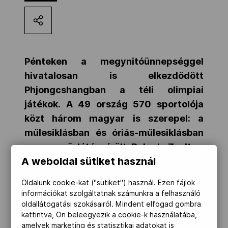
Kettőskarrier-program
NOB
Pénteken a megynitóünnepséggel
hivatalosan is elkezdődött
Phjongcshangban a téli olimpiai
Társszervezetek
játékok.
A 49 ország 570 sportolója
közt három magyar is szerepel: a
OVEP
műlesiklásban és óriás-műlesiklásban
versenyző látássérült Balogh Zsolt, a
A weboldal sütiket használ
haladását vezetőként segítő Bocsi
Adatbank
Bence, továbbá Lőrincz Krisztina, aki
Oldalunk cookie-kat ("sütiket") használ. Ezen fájlok
ülő sífutásban indul.
információkat szolgáltatnak számunkra a felhasználó
oldallátogatási szokásairól. Mindent elfogad gombra
kattintva, Ön beleegyezik a cookie-k használatába,
A magyar zászlót Balogh Zsolt vitte a
amelyek marketing és statisztikai adatokat is