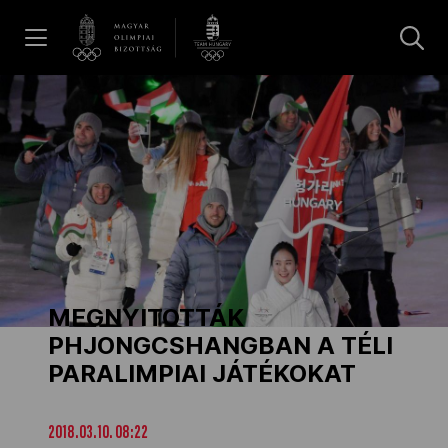
UGRÁS A TARTALOMRA »
Hírek
Galéria
Dakar 2026
MEGNYITOTTÁK
Los Angeles 2028
PHJONGCSHANGBAN A TÉLI
PARALIMPIAI JÁTÉKOKAT
MOB
2018.03.10. 08:22