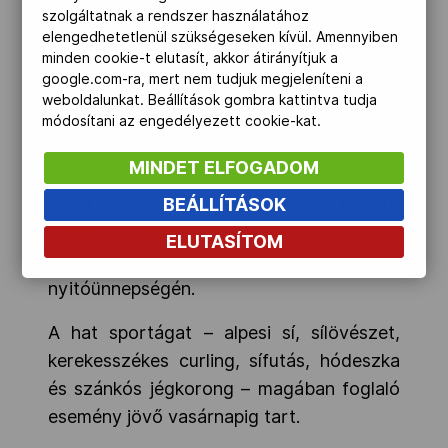
szolgáltatnak a rendszer használatához
megnyitón. A lángot két dél-koreai
elengedhetetlenül szükségeseken kívül. Amennyiben
curlinges, a kerekesszékes Szeo Szun
minden cookie-t elutasít, akkor átirányítjuk a
Szok, valamint az épek között februárban
google.com-ra, mert nem tudjuk megjeleníteni a
weboldalunkat. Beállítások gombra kattintva tudja
olimpiai ezüstérmes csapat játékosa, Kim
módosítani az engedélyezett cookie-kat.
Un Dzsung gyújtotta meg.
MINDET ELFOGADOM
A fogyatékkal élők és az épek, valamint az
BEÁLLÍTÁSOK
észak- és a dél-koreaiak közötti
harmóniát szimbolizálta a lánggyújtás a
ELUTASÍTOM
pjongcsangi téli paralimpia pénteki
nyitóünnepségén.
A hat sportágat – alpesi sí, sílövészet,
kerekesszékes curling, sífutás, hódeszka
és szánkós jégkorong – magában foglaló
esemény jövő vasárnapig tart.