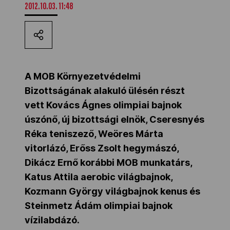
2012.10.03. 11:48
Kettőskarrier-program
NOB
A MOB Környezetvédelmi
Bizottságának alakuló ülésén részt
Társszervezetek
vett Kovács Ágnes olimpiai bajnok
úszónő, új bizottsági elnök, Cseresnyés
OVEP
Réka teniszező, Weöres Márta
vitorlázó, Erőss Zsolt hegymászó,
Dikácz Ernő korábbi MOB munkatárs,
Adatbank
Katus Attila aerobic világbajnok,
Kozmann György világbajnok kenus és
Steinmetz Ádám olimpiai bajnok
vízilabdázó.