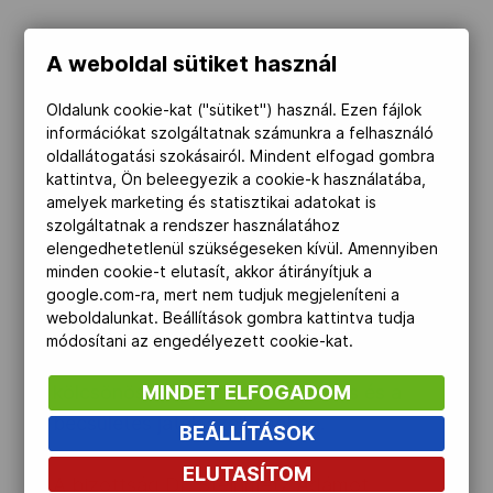
A Környezetvédelmi Bizottság célja
A weboldal sütiket használ
támogatni, és tartalommal megtölteni a
Oldalunk cookie-kat ("sütiket") használ. Ezen fájlok
Magyar Olimpiai Bizottság által
információkat szolgáltatnak számunkra a felhasználó
megfogalmazott hat cél egyikét: a sport
oldallátogatási szokásairól. Mindent elfogad gombra
sajátos eszközeivel hozzájárulni a fiatal
kattintva, Ön beleegyezik a cookie-k használatába,
amelyek marketing és statisztikai adatokat is
nemzedékek fizikai, szellemi és erkölcsi
szolgáltatnak a rendszer használatához
neveléséhez, a környezetvédelem, a
elengedhetetlenül szükségeseken kívül. Amennyiben
fenntartható fejlődés, a környezettudatos
minden cookie-t elutasít, akkor átirányítjuk a
google.com-ra, mert nem tudjuk megjeleníteni a
magatartás elsajátításához, elősegítve
weboldalunkat. Beállítások gombra kattintva tudja
ezzel egy békés, jobb világ és
módosítani az engedélyezett cookie-kat.
egészséges társadalom megteremtését, a
MINDET ELFOGADOM
kölcsönös tisztelet, a szolidaritás és a
becsületes játék szellemében.
BEÁLLÍTÁSOK
ELUTASÍTOM
A bizottság Dr. Steinmetz Ádámot