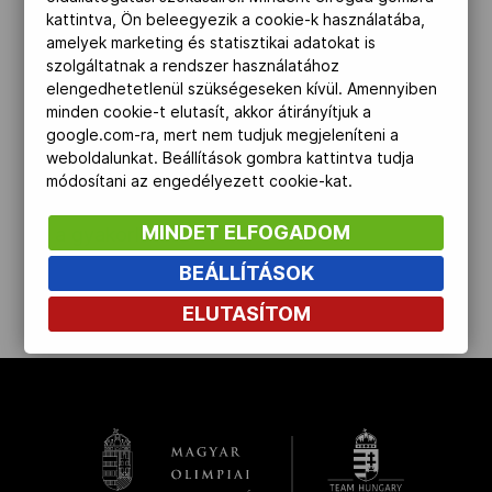
közül a tornászválogatott tagjai igyekeznek:
kattintva, Ön beleegyezik a cookie-k használatába,
Kettőskarrier-program
amelyek marketing és statisztikai adatokat is
kedd délelőtt mindkét nem edzett a
szolgáltatnak a rendszer használatához
gyakorlócsarnokban, szerdán Mészáros
elengedhetetlenül szükségeseken kívül. Amennyiben
Krisztofer pedig már a versenyhelyszínen, a
NOB
minden cookie-t elutasít, akkor átirányítjuk a
google.com-ra, mert nem tudjuk megjeleníteni a
legendás Bercy-arénában vehet részt a
weboldalunkat. Beállítások gombra kattintva tudja
pódiumedzésen. Ma viszont még be kellett
módosítani az engedélyezett cookie-kat.
Társszervezetek
érnie azzal, hogy űrrakéták mellett sétálhatott
MINDET ELFOGADOM
be a gyakorlására.
BEÁLLÍTÁSOK
OVEP
ELUTASÍTOM
Adatbank