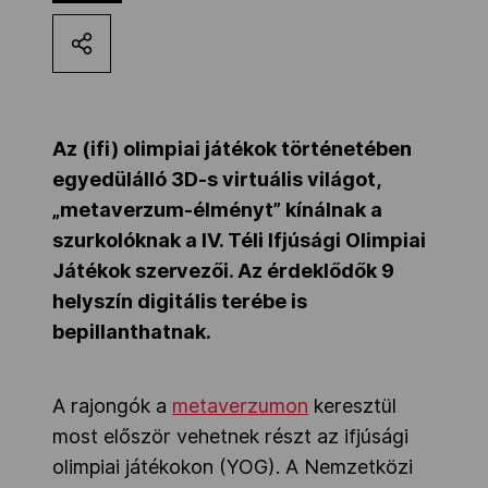
Kettőskarrier-program
NOB
Az (ifi) olimpiai játékok történetében
egyedülálló 3D-s virtuális világot,
Társszervezetek
„metaverzum-élményt” kínálnak a
szurkolóknak a IV. Téli Ifjúsági Olimpiai
Játékok szervezői. Az érdeklődők 9
OVEP
helyszín digitális terébe is
bepillanthatnak.
Adatbank
A rajongók a
metaverzumon
keresztül
most először vehetnek részt az ifjúsági
olimpiai játékokon (YOG). A Nemzetközi