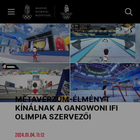
UGRÁS A TARTALOMRA »
Hírek
Galéria
Dakar 2026
METAVERZUM-ÉLMÉNYT
Los Angeles 2028
KÍNÁLNAK A GANGWONI IFI
OLIMPIA SZERVEZŐI
MOB
2024.01.04. 11:12