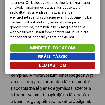
felhasználóknak, segítve a Gangwon
kattintva, Ön beleegyezik a cookie-k használatába,
amelyek marketing és statisztikai adatokat is
2024 lehető legbefogadóbbá és
szolgáltatnak a rendszer használatához
hozzáférhetőbbé tételét, különösen a
elengedhetetlenül szükségeseken kívül. Amennyiben
fiatal rajongók számára. A helyszínek
minden cookie-t elutasít, akkor átirányítjuk a
google.com-ra, mert nem tudjuk megjeleníteni a
virtuális túráitól kezdve a versenyekig, a
weboldalunkat. Beállítások gombra kattintva tudja
rajongók is megmérkőzhetnek más
módosítani az engedélyezett cookie-kat.
felhasználókkal a síugrás, a bob és a
MINDET ELFOGADOM
curling online játékaiban. A „Gangwon
2024 Metaverse” lehetővé teszi a
BEÁLLÍTÁSOK
rajongók számára, hogy új és izgalmas
ELUTASÍTOM
módon vegyenek részt a téli ifjúsági
olimpián. A metaverzum lehetőséget nyújt
arra is, hogy a szurkolók találkozzanak és
kapcsolatba lépjenek egymással szerte a
világon, valamint inspirálják a látogatókat
abban, hogy új téli sportokat próbáljanak