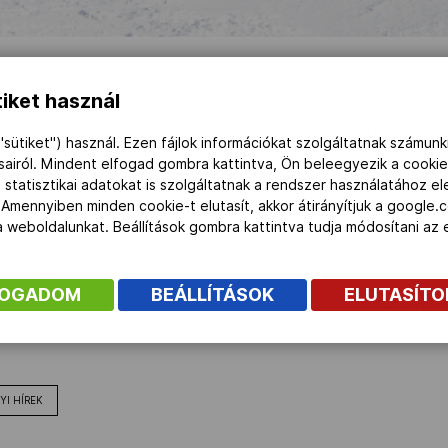
iket használ
onos televíziók és rádiók) akkreditációs folyamat Milánó-Cor
"sütiket") használ. Ezen fájlok információkat szolgáltatnak számunk
ásairól. Mindent elfogad gombra kattintva, Ön beleegyezik a cookie
 statisztikai adatokat is szolgáltatnak a rendszer használatához e
(NOB) október 9-ei tájékoztatása szerint változás történt a nem j
 Amennyiben minden cookie-t elutasít, akkor átirányítjuk a google.
n a 2026-os milánó-cortinai téli olimpiára. A korábbi gyakorlatt
 a weboldalunkat. Beállítások gombra kattintva tudja módosítani a
resztül jelentkezhetnek akkreditációért
ezen
táblázat kitöltésév
kontingens kiosztását továbbra is a NOB végzi.
ak, a MOB kommunikációs igazgatójának a
toth.anita@olimpia.hu
és 
FOGADOM
BEÁLLÍTÁSOK
ELUTASÍT
k, a
szanto.ruben@olimpia.hu
címre kérjük elküldeni
2024. októbe
ehetősége a nem jogtulajdonos televíziók és rádiók akkreditálásár
YI HÍREK