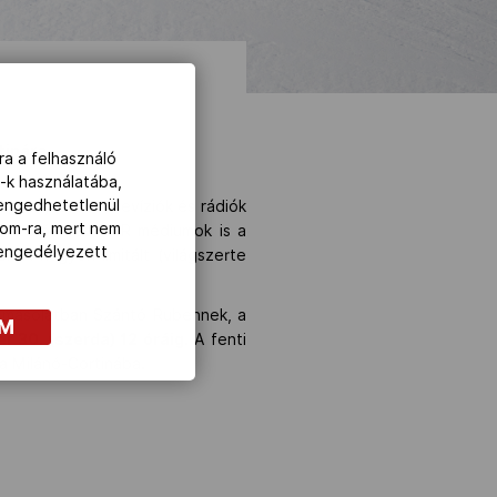
tinára.
ra a felhasználó
-k használatába,
lengedhetetlenül
ogtulajdonos televíziók és rádiók
com-ra, mert nem
ól eltérően az ENR médiumok is a
z engedélyezett
el. A nagyon limitált (világszerte
másolatban Szántó Rubennek, a
OM
r 30. (szerda) 12 óráig
. A fenti
a Milánó-Cortinába.