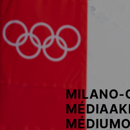
NOB
Társszervezetek
OVEP
Adatbank
MILANO-
MÉDIAAKK
MÉDIUM