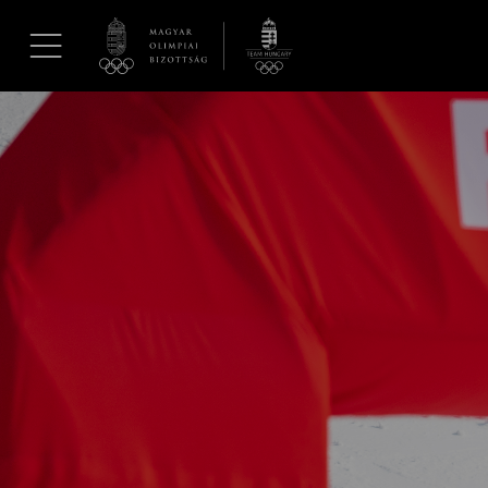
UGRÁS A TARTALOMRA »
Hírek
Galéria
Dakar 2026
Los Angeles 2028
MOB
Kettőskarrier-program