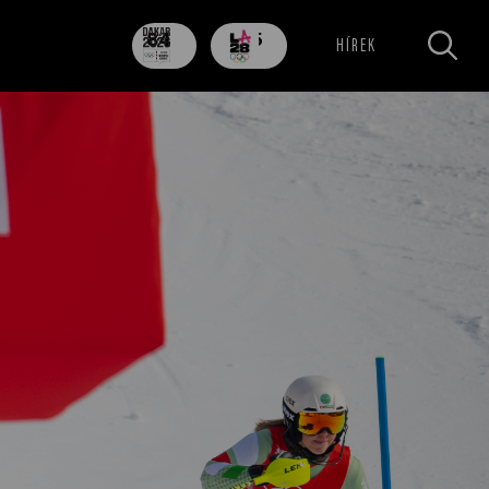
84
705
HÍREK
nap
nap