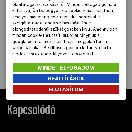
oldallátogatási szokásairól. Mindent elfogad gombra
kattintva, Ön beleegyezik a cookie-k használatába,
(Forrás: mti)
amelyek marketing és statisztikai adatokat is
szolgáltatnak a rendszer használatához
elengedhetetlenül szükségeseken kívül. Amennyiben
minden cookie-t elutasít, akkor átirányítjuk a
google.com-ra, mert nem tudjuk megjeleníteni a
OLIMPIAI SPORT
weboldalunkat. Beállítások gombra kattintva tudja
módosítani az engedélyezett cookie-kat.
VISSZA AZ ELŐZŐ
MINDET ELFOGADOM
OLDALRA
BEÁLLÍTÁSOK
ELUTASÍTOM
Kapcsolódó