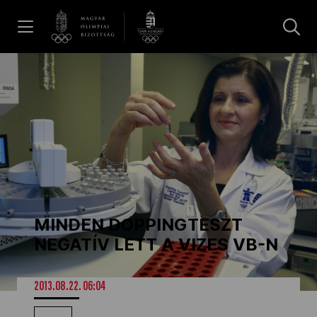
UGRÁS A TARTALOMRA »
Hírek
Galéria
Dakar 2026
MINDEN DOPPINGTESZT
Los Angeles 2028
NEGATÍV LETT A VIZES VB-N
MOB
2013.08.22. 06:04