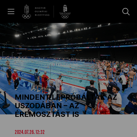
UGRÁS A TARTALOMRA »
Hírek
Galéria
Dakar 2026
MINDENT LEPRÓBÁLTAK AZ
Los Angeles 2028
USZODÁBAN – AZ
ÉREMOSZTÁST IS
MOB
2024.07.26. 12:32