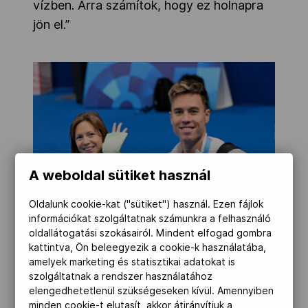
vízben. Arra számítok, hogy ez holnapra
jön el.”
A weboldal sütiket használ
Oldalunk cookie-kat ("sütiket") használ. Ezen fájlok
információkat szolgáltatnak számunkra a felhasználó
oldallátogatási szokásairól. Mindent elfogad gombra
MTI/Illyés Tibor
kattintva, Ön beleegyezik a cookie-k használatába,
amelyek marketing és statisztikai adatokat is
szolgáltatnak a rendszer használatához
A konkrét versenyhelyszínről elmesélte,
elengedhetetlenül szükségeseken kívül. Amennyiben
hogy az uszoda szép, a fények jók, a
minden cookie-t elutasít, akkor átirányítjuk a