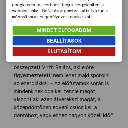
google.com-ra, mert nem tudjuk megjeleníteni a
vízmélység más picit, hiszen a versenyzők
weboldalunkat. Beállítások gombra kattintva tudja
megszokták, hogy mélyebb a víz, itt
módosítani az engedélyezett cookie-kat.
viszont csak kétméteres. Ettől függetlenül
MINDET ELFOGADOM
mindenki elégedett a versenyhelyszín
körülményeivel, a falu érdekességeihez
BEÁLLÍTÁSOK
kell alkalmazkodni.
ELUTASÍTOM
„Aki jól alkalmazkodik, az jól úszik! –
összegzett Virth Balázs, aki előre
figyelmeztetett: nem lehet majd spórolni
az energiákkal. – Az előfutamok során is
mindenkinek oda kell tennie magát,
viszont aki ezen átverekszi magát, a
középdöntőben egyéni csúcs kell a
döntőhöz, vagy ehhez nagyon közeli idő.”