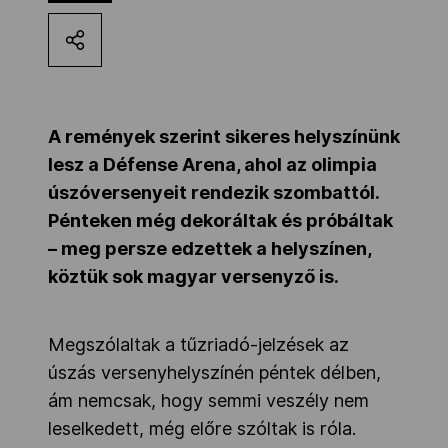
Kettőskarrier-program
NOB
A remények szerint sikeres helyszínünk
lesz a Défense Arena, ahol az olimpia
Társszervezetek
úszóversenyeit rendezik szombattól.
Pénteken még dekoráltak és próbáltak
– meg persze edzettek a helyszínen,
OVEP
köztük sok magyar versenyző is.
Adatbank
Megszólaltak a tűzriadó-jelzések az
úszás versenyhelyszínén péntek délben,
ám nemcsak, hogy semmi veszély nem
leselkedett, még előre szóltak is róla.