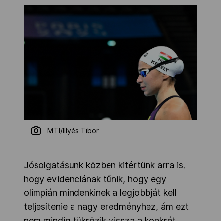
MTI/Illyés Tibor
Jósolgatásunk közben kitértünk arra is,
hogy evidenciának tűnik, hogy egy
olimpián mindenkinek a legjobbját kell
teljesítenie a nagy eredményhez, ám ezt
nem mindig tükrözik vissza a konkrét