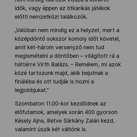
idők, vagy éppen az ötkarikás játékok
előtti nemzetközi találkozók.
„Valóban nem mindig ez a helyzet, mert a
középdöntő sokszor komoly időt követel,
amit két-három versenyző nem tud
megismételni a döntőben – világított rá a
háttérre Virth Balázs. – Remélem, mi azok
közé tartozunk majd, akik bejutnak a
fináléba és ott tudják is hozni a
legjobbjukat.”
Szombaton 11.00-kor kezdődnek az
előfutamok, amelyek során 400 gyorson
Késely Ajna, illetve Sárkány Zalán kezd,
valamint úszik két váltónk is.