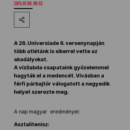
2015.07.09. 08:53
Kettőskarrier-program
NOB
A 26. Universiade 6. versenynapján
több atlétánk is sikerrel vette az
Társszervezetek
akadályokat.
A vízilabda csapataink győzelemmel
OVEP
hagyták el a medencét. Vívásban a
férfi párbajtőr válogatott a negyedik
helyet szerezte meg.
Adatbank
A nap magyar eredményei:
Asztalitenisz: