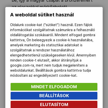
be, így a magyar csapat a bronzéremért
az olaszokkal mérkőzhetett.
A weboldal sütiket használ
Az ellenfél szinte végig vezetett, pedig a
Oldalunk cookie-kat ("sütiket") használ. Ezen fájlok
csapatunkban csere is történt
információkat szolgáltatnak számunkra a felhasználó
Hanczvikkel, File mellett Peterdi vívott,
oldallátogatási szokásairól. Mindent elfogad gombra
kattintva, Ön beleegyezik a cookie-k használatába,
de őt az utolsó asszója előtt Berta Dániel,
amelyek marketing és statisztikai adatokat is
az egyéni bronzérmes váltotta. Hiába,
szolgáltatnak a rendszer használatához
Berta sem tett csodát, 37-28 vezetett az
elengedhetetlenül szükségeseken kívül. Amennyiben
minden cookie-t elutasít, akkor átirányítjuk a
ellenfél, amikor Hanczvikkel állt fel az
google.com-ra, mert nem tudjuk megjeleníteni a
utolsó mérkőzéshez Baroglio ellen.
weboldalunkat. Beállítások gombra kattintva tudja
Hanczvikkel közel állt hozzá, hogy
módosítani az engedélyezett cookie-kat.
megfordítsa a mérkőzést. Csak úgy
MINDET ELFOGADOM
szórta a találatokat, minden mindegy
alapon vívott. 16-8-ra lépte le ellenfelét,
BEÁLLÍTÁSOK
44-44-re felhozta az összecsapást. Az
ELUTASÍTOM