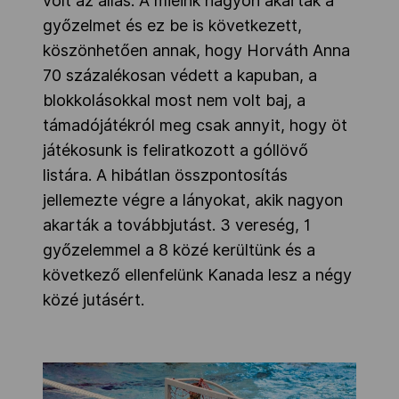
volt az állás. A mieink nagyon akarták a
győzelmet és ez be is következett,
köszönhetően annak, hogy Horváth Anna
70 százalékosan védett a kapuban, a
blokkolásokkal most nem volt baj, a
támadójátékról meg csak annyit, hogy öt
játékosunk is feliratkozott a góllövő
listára. A hibátlan összpontosítás
jellemezte végre a lányokat, akik nagyon
akarták a továbbjutást. 3 vereség, 1
győzelemmel a 8 közé kerültünk és a
következő ellenfelünk Kanada lesz a négy
közé jutásért.