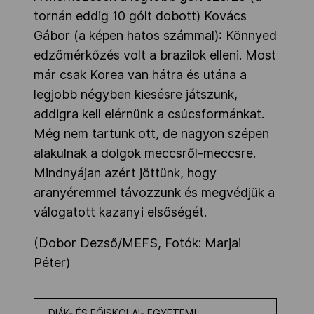
tornán eddig 10 gólt dobott) Kovács
Gábor (a képen hatos számmal): Könnyed
edzőmérkőzés volt a brazilok elleni. Most
már csak Korea van hátra és utána a
legjobb négyben kiesésre játszunk,
addigra kell elérnünk a csúcsformánkat.
Még nem tartunk ott, de nagyon szépen
alakulnak a dolgok meccsről-meccsre.
Mindnyájan azért jöttünk, hogy
aranyéremmel távozzunk és megvédjük a
válogatott kazanyi elsőségét.
(Dobor Dezső/MEFS, Fotók: Marjai
Péter)
DIÁK- ÉS FŐISKOLAI- EGYETEMI,