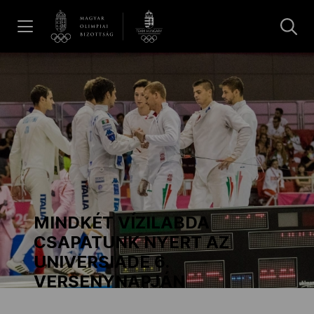
UGRÁS A TARTALOMRA »
Hírek
Galéria
Dakar 2026
MINDKÉT VÍZILABDA
Los Angeles 2028
CSAPATUNK NYERT AZ
UNIVERSIADE 6.
VERSENYNAPJÁN
MOB