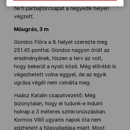
utolsó találat azonban nála ült és ezzel a
férfi párbajtőrcsapat a negyedik helyen
végzett.
Műugrás, 3 m
Gondos Flóra a 8. helyet szerezte meg
251.45 ponttal. Gondos nagyon örült az
eredményének, hiszen a terv az volt,
hogy bekerül a nyolc közé. Még előrébb is
végezhetett volna eggyel, de az egyik
ugrása végét nem csinálta meg.
Haász Katalin csapatvezető: Még
bizonytalan, hogy el tudunk-e indulni
holnap a 3 méteres szinkronúszásban.
Kormos Villő ugyanis napok óta nem
edzhetett a fülgyulladása miatt. Most