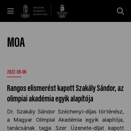
UGRÁS A TARTALOMRA »
Hírek
MOA
Galéria
2022-09-06
Dakar 2026
Rangos elismerést kapott Szakály Sándor, az
Los Angeles 2028
olimpiai akadémia egyik alapítója
Dr. Szakály Sándor Széchenyi-díjas történész,
MOB
a Magyar Olimpiai Akadémia egyik alapítója,
tanácsának tagja Szer Üzenete-díjat kapott