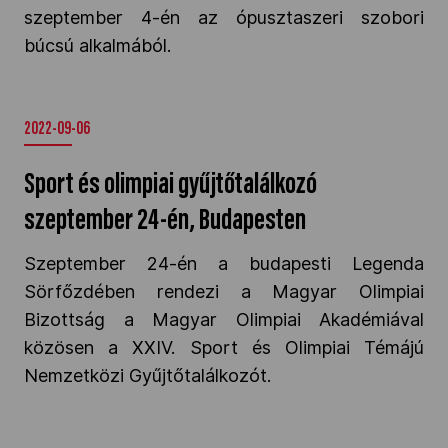
szeptember 4-én az ópusztaszeri szobori
Kettőskarrier-program
búcsú alkalmából.
NOB
2022-09-06
Társszervezetek
Sport és olimpiai gyűjtőtalálkozó
szeptember 24-én, Budapesten
OVEP
Szeptember 24-én a budapesti Legenda
Sörfőzdében rendezi a Magyar Olimpiai
Bizottság a Magyar Olimpiai Akadémiával
Adatbank
közösen a XXIV. Sport és Olimpiai Témájú
Nemzetközi Gyűjtőtalálkozót.