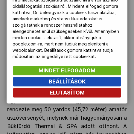
információkat szolgáltatnak számunkra a felhasználó
Hagyományőrző Egyesület – a Nagy Béla
oldallátogatási szokásairól. Mindent elfogad gombra
Program támogatásával – emléktáblát állított
kattintva, Ön beleegyezik a cookie-k használatába,
amelyek marketing és statisztikai adatokat is
az egykori kiváló labdarúgó tiszteletére, aki a
szolgáltatnak a rendszer használatához
Halmay Egyesület alapító tagja volt és haláláig
elengedhetetlenül szükségeseken kívül. Amennyiben
az elnökségében is tevékenykedett.
minden cookie-t elutasít, akkor átirányítjuk a
google.com-ra, mert nem tudjuk megjeleníteni a
weboldalunkat. Beállítások gombra kattintva tudja
módosítani az engedélyezett cookie-kat.
2022-08-15
MINDET ELFOGADOM
Úszóversenyt rendezett a Halmay-kör
BEÁLLÍTÁSOK
A Halmay Zoltán Olimpiai Hagyományőrző
ELUTASÍTOM
Egyesület már huszonegyedik alkalommal
rendezte meg 50 yardos (45,72 méter) amatőr
úszóversenyét, melynek már hagyományosan a
Bükfürdő Thermal & SPA adott otthont. A