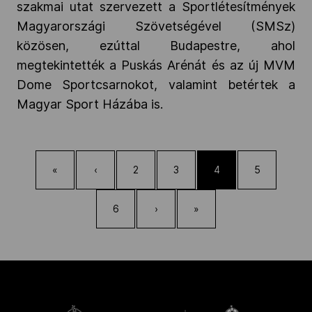
szakmai utat szervezett a Sportlétesítmények
Magyarországi Szövetségével (SMSz)
közösen, ezúttal Budapestre, ahol
megtekintették a Puskás Arénát és az új MVM
Dome Sportcsarnokot, valamint betértek a
Magyar Sport Házába is.
«
‹
2
3
4
5
6
›
»