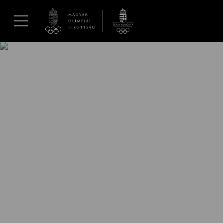
UGRÁS A TARTALOMRA »
Hírek
Galéria
Dakar 2026
Los Angeles 2028
MOB
Kettőskarrier-program