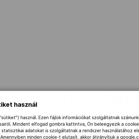
KSÉGI ÜLÉS: ELNA
iket használ
"sütiket") használ. Ezen fájlok információkat szolgáltatnak számunk
ásairól. Mindent elfogad gombra kattintva, Ön beleegyezik a cookie
 statisztikai adatokat is szolgáltatnak a rendszer használatához e
 Amennyiben minden cookie-t elutasít, akkor átirányítjuk a google.