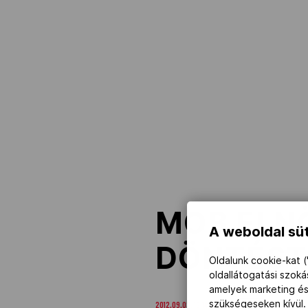
NOB
Társszervezetek
OVEP
Adatbank
MOB ELNÖ
A weboldal süt
DÖNTÉST
Oldalunk cookie-kat (
oldallátogatási szok
amelyek marketing és
szükségeseken kívül.
2012.09.03. 18:14