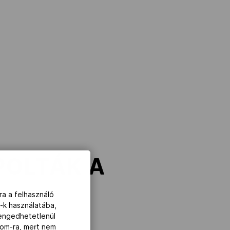
POLTÁK A
ra a felhasználó
-k használatába,
lengedhetetlenül
com-ra, mert nem