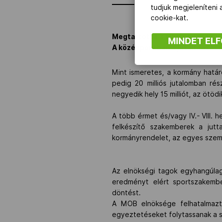
tudjuk megjeleníteni
cookie-kat.
Megtartotta a sikeres londoni 
MINDET EL
A középpontban a jutalmazási j
Mint ismeretes, a kormány határ
pedig 20 milliós jutalomban rés
negyedik hely 15 milliót, az ötödi
A több érmet és/vagy IV.- VIII. 
felkészítő szakemberek a jut
kormányrendelet, az egyes személ
Az elnökségi tagok egyhangúlag
eredményt elért sportszakembe
döntést.
A MOB elnöksége felhatalmazta
egyeztetéseket folytassanak a 