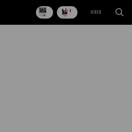
85
706
HÍREK
nap
nap