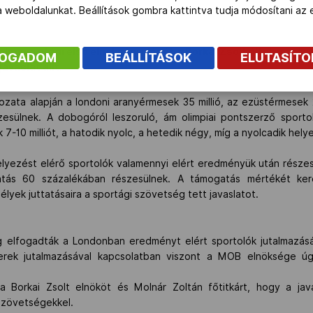
 a weboldalunkat. Beállítások gombra kattintva tudja módosítani a
olimpia utáni első elnökségi ülését a Borkai Zsolt által vezete
FOGADOM
BEÁLLÍTÁSOK
ELUTASÍT
avaslat állt.
ozata alapján a londoni aranyérmesek 35 millió, az ezüstérmesek 2
zesülnek. A dobogóról leszoruló, ám olimpiai pontszerző sporto
k 7-10 milliót, a hatodik nyolc, a hetedik négy, míg a nyolcadik helyez
helyezést elérő sportolók valamennyi elért eredményük után része
tatás 60 százalékában részesülnek. A támogatás mértékét k
yek juttatásaira a sportági szövetség tett javaslatot.
 elfogadták a Londonban eredményt elért sportolók jutalmazásáró
rek jutalmazásával kapcsolatban viszont a MOB elnöksége úg
 Borkai Zsolt elnököt és Molnár Zoltán főtitkárt, hogy a java
szövetségekkel.