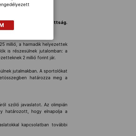
z engedélyezett
tett Magyar Olimpiai Bizottság.
OM
5 millió, a harmadik helyezettek
lók is részesülnek jutalomban: a
etteknek 2 millió forint jár.
sülnek jutalmakban. A sportolókat
eretösszegben határozza meg a
l szóló javaslatot. Az olimpián
y határozott, hogy elnapolja a
slatokkal kapcsolatban további