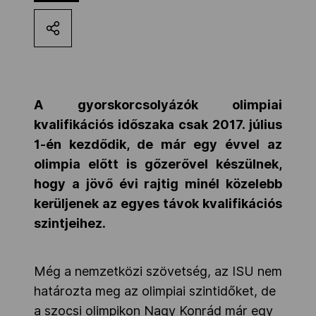
Kettőskarrier-program
NOB
A gyorskorcsolyázók olimpiai
kvalifikációs időszaka csak 2017. július
Társszervezetek
1-én kezdődik, de már egy évvel az
olimpia előtt is gőzerővel készülnek,
OVEP
hogy a jövő évi rajtig minél közelebb
kerüljenek az egyes távok kvalifikációs
szintjeihez.
Adatbank
Még a nemzetközi szövetség, az ISU nem
határozta meg az olimpiai szintidőket, de
a szocsi olimpikon Nagy Konrád már egy