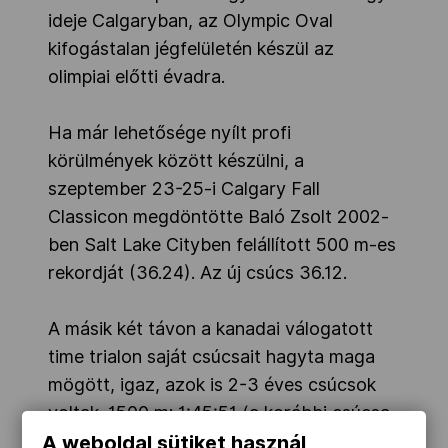
ideje Calgaryban, az Olympic Oval
kifogástalan jégfelületén készül az
olimpiai előtti évadra.
Ha már lehetősége nyílt profi
körülmények között készülni, a
szeptember 23-25-i Calgary Fall
Classicon megdöntötte Baló Zsolt 2002-
ben Salt Lake Cityben felállított 500 m-es
rekordját (36.24). Az új csúcs 36.12.
A másik két távon a kanadai válogatott
time trialon saját csúcsait hagyta maga
mögött, igaz, azok is 2-3 éves csúcsok
voltak. 1500 m: 1:45:51 (a korábbi csúcsa
– 1:45.69, Salt Lake City, 2013.11.15.) és
A weboldal sütiket használ