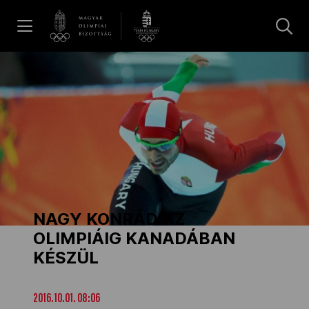
UGRÁS A TARTALOMRA »
Hírek
Galéria
Dakar 2026
NAGY KONRÁD AZ
Los Angeles 2028
OLIMPIÁIG KANADÁBAN
KÉSZÜL
MOB
2016.10.01. 08:06