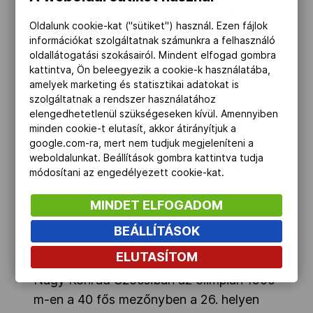
3000 m: 3:47.25 (a korábbi csúcsa–
Oldalunk cookie-kat ("sütiket") használ. Ezen fájlok
3:49.05, Inzell,2014.10.11.)
információkat szolgáltatnak számunkra a felhasználó
oldallátogatási szokásairól. Mindent elfogad gombra
kattintva, Ön beleegyezik a cookie-k használatába,
„Koni” továbbra is Calgaryban marad, és
amelyek marketing és statisztikai adatokat is
úgy tervezi, hogy az olimpiáig együtt edz
szolgáltatnak a rendszer használatához
a kanadai válogatottal, hiszen
elengedhetetlenül szükségeseken kívül. Amennyiben
minden cookie-t elutasít, akkor átirányítjuk a
Magyarországon nem tud 400 m-es
google.com-ra, mert nem tudjuk megjeleníteni a
pályán készülni. Közben azért átruccan
weboldalunkat. Beállítások gombra kattintva tudja
európai versenyekre is, de többségében a
módosítani az engedélyezett cookie-kat.
tengerentúlon marad. A tervek szerint
MINDET ELFOGADOM
nagyon sok versenyen indul ott, többet
között az október 21-23 között
BEÁLLÍTÁSOK
rendezendő Olympic Ovalon is.
ELUTASÍTOM
Nagy Konrád Szocsiban az olimpián 1500
m-en a 40 fős mezőnyben a 26. helyen