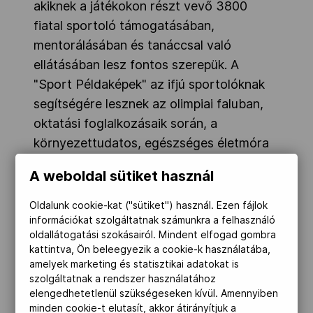
akiknek a játékokon részt vevő 3800
fiatal sportoló támogatásában,
mentorálásában és tanáccsal való
ellátásában lesz fontos szerepük.
A
"Sport Példaképek" az ifjú sportolóknak
segítségére lesznek az olimpiai faluban,
oktatási foglalkozásaik során, a
környezettudatos, egészséges életmóra
nevelő, társadalmi szerepvállalás és
A weboldal sütiket használ
olimpizmus fontosságát hirdető
készségfejlesztő foglalkozásaikon.
Oldalunk cookie-kat ("sütiket") használ. Ezen fájlok
információkat szolgáltatnak számunkra a felhasználó
A versenyeket a háttérből figyelik majd,
oldallátogatási szokásairól. Mindent elfogad gombra
kattintva, Ön beleegyezik a cookie-k használatába,
és utána a minden résztvevő számára
amelyek marketing és statisztikai adatokat is
nyitott társalgóban egy kötetlen
szolgáltatnak a rendszer használatához
csetelésre is bármikor készen állnak. A
elengedhetetlenül szükségeseken kívül. Amennyiben
minden cookie-t elutasít, akkor átirányítjuk a
fiatalok értékes tapasztalatokat