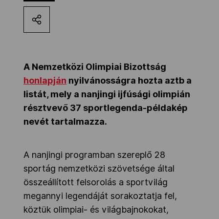
Kettőskarrier-program
NOB
A Nemzetközi Olimpiai Bizottság
honlapján
nyilvánosságra hozta aztb a
Társszervezetek
listát, mely a nanjingi ijfúsági olimpián
résztvevő 37 sportlegenda-példakép
nevét tartalmazza.
OVEP
A nanjingi programban szereplő 28
Adatbank
sportág nemzetközi szövetsége által
összeállított felsorolás a sportvilág
megannyi legendáját sorakoztatja fel,
köztük olimpiai- és világbajnokokat,