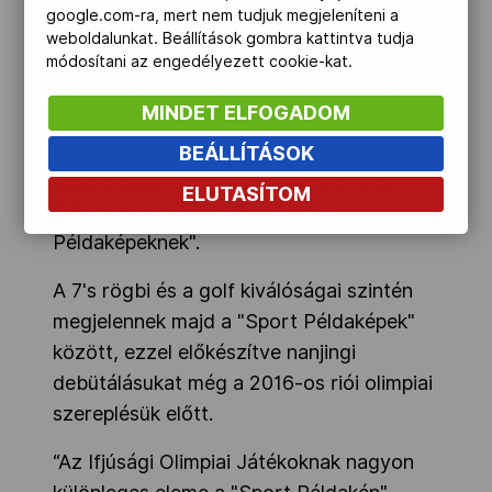
google.com-ra, mert nem tudjuk megjeleníteni a
tanulhatnak tőlük a “Bajnoki
weboldalunkat. Beállítások gombra kattintva tudja
beszélgetések” alkalmával, amik a NOB
módosítani az engedélyezett cookie-kat.
digitális platformján keresztül a világon
MINDET ELFOGADOM
bárkinek hozzáférhetőek lesznek, sőt az
ifjúsági olimpia rajongói a közösségi
BEÁLLÍTÁSOK
médiumokon keresztül közvetlenül is
ELUTASÍTOM
feltehetik kérdéseiket a "Sport
Példaképeknek".
A 7's rögbi és a golf kiválóságai szintén
megjelennek majd a "Sport Példaképek"
között, ezzel előkészítve nanjingi
debütálásukat még a 2016-os riói olimpiai
szereplésük előtt.
“Az Ifjúsági Olimpiai Játékoknak nagyon