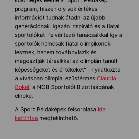
különleges eleme a "Sport Példakép"
program, hiszen oly sok értékes
információt tudnak átadni az újabb
generációnak. Igazán inspiráló és a fiatal
sportolókat felvértező tanácsaikkal így a
sportolók nemcsak fiatal olimpikonok
lesznek, hanem továbbviszik és
megosztják társaikkal az olimpián tanult
képességeket és értékeket” - nyilatkozta
a vívásban olimpiai ezüstérmes
Claudia
Bokel
, a NOB Sportolói Bizottságának
elnöke.
A Sport Példaképek felsorolása
ide
kattintva
megtekinthető.