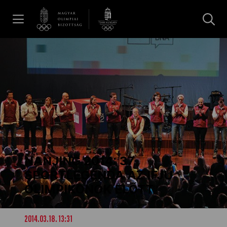
UGRÁS A TARTALOMRA »
Hírek
Galéria
Dakar 2026
NANJING 2014: 37
Los Angeles 2028
SPORTLEGENDA AZ IFJÚ
OLIMPIKONOK ELŐTT
MOB
2014.03.18. 13:31